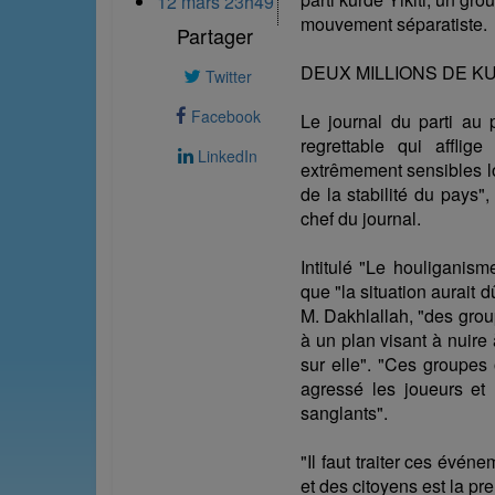
12 mars 23h49
mouvement séparatiste.
Partager
DEUX MILLIONS DE K
Twitter
Facebook
Le journal du parti au 
regrettable qui afflig
LinkedIn
extrêmement sensibles lor
de la stabilité du pays"
chef du journal.
Intitulé "Le houliganisme
que "la situation aurait d
M. Dakhlallah, "des gro
à un plan visant à nuire
sur elle". "Ces groupes 
agressé les joueurs et 
sanglants".
"Il faut traiter ces évén
et des citoyens est la pre