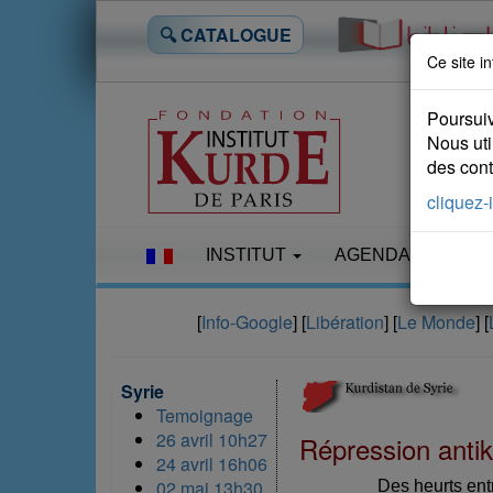
🔍 CATALOGUE
Ce site in
Poursuiv
Nous uti
des conte
cliquez-i
INSTITUT
AGENDA
LES
[
Info-Google
] [
Libération
] [
Le Monde
] [
Syrie
Temoignage
26 avril 10h27
Répression antik
24 avril 16h06
02 mai 13h30
Des heurts ent