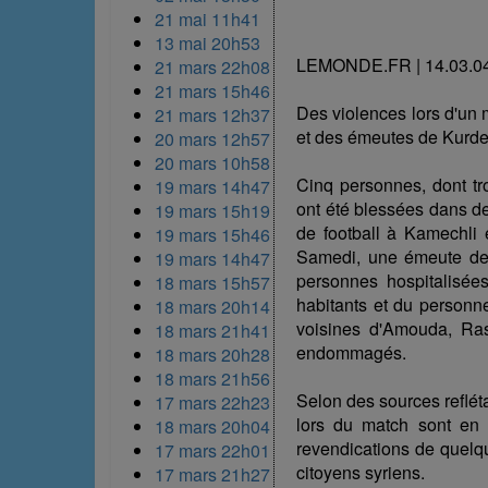
21 mai 11h41
13 mai 20h53
LEMONDE.FR | 14.03.0
21 mars 22h08
21 mars 15h46
Des violences lors d'un 
21 mars 12h37
et des émeutes de Kurdes 
20 mars 12h57
20 mars 10h58
Cinq personnes, dont tr
19 mars 14h47
ont été blessées dans de
19 mars 15h19
de football à Kamechli e
19 mars 15h46
Samedi, une émeute de 
19 mars 14h47
personnes hospitalisée
18 mars 15h57
habitants et du personn
18 mars 20h14
voisines d'Amouda, Ras
18 mars 21h41
endommagés.
18 mars 20h28
18 mars 21h56
Selon des sources reflét
17 mars 22h23
lors du match sont en 
18 mars 20h04
revendications de quel
17 mars 22h01
citoyens syriens.
17 mars 21h27