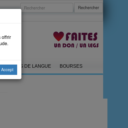
Rechercher
offrir
aude.
COURS DE LANGUE
BOURSES
Accept