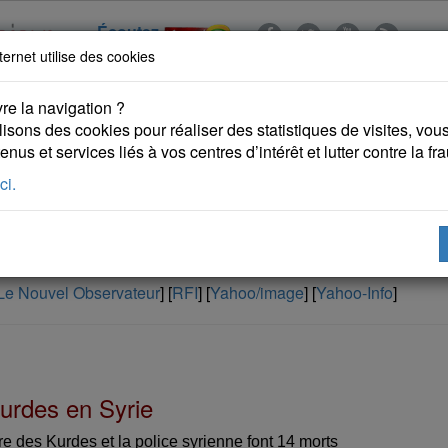
Écoutez
ternet utilise des cookies
re la navigation ?
lisons des cookies pour réaliser des statistiques de visites, vous 
nus et services liés à vos centres d’intérêt et lutter contre la fr
ci.
 KURDES
PUBLICATIONS
DROITS DE L'HOMME
Le Nouvel Observateur
] [
RFI
] [
Yahoo/image
] [
Yahoo-Info
]
urdes en Syrie
re des Kurdes et la police syrienne font 14 morts