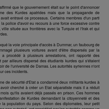
ffirmé que le gouvernement était sur le point d'annoncer
ème des Kurdes apatrides mais que la propagande de
 avait entravé ce processus. Certains membres d'un parti
é la police d'avoir eu recours à une force excessive contre
ille située aux frontières avec la Turquie et l'Irak et qui
des.
oqué la voie principale d'accès à Dummar, un faubourg de
mmagé plusieurs voitures avant d'être dispersés par la
i a procédé à plusieurs arrestations, ont rapporté des
t par ailleurs dispersé des étudiants kurdes qui s'étaient
ir de l'université de Damas. Les autorités syriennes n'ont
ur ces incidents.
enne de sécurité d'Etat a condamné deux militants kurdes à
 avoir cherché à créer un Etat séparatiste mais il a réduit
 mois qu'ils avaient déjà passés en prison. Ces hommes
anifestation de Kurdes demandant la citoyenneté et des
 la population du pays. Selon des diplomates, leur petit
oupe non autorisé, est considéré par les autorités comme un