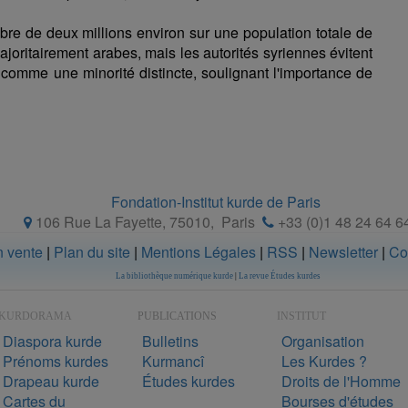
re de deux millions environ sur une population totale de
ajoritairement arabes, mais les autorités syriennes évitent
comme une minorité distincte, soulignant l'importance de
Fondation-Institut kurde de Paris
106 Rue La Fayette, 75010
,
Paris
+33 (0)1 48 24 64 6
n vente
|
Plan du site
|
Mentions Légales
|
RSS
|
Newsletter
|
Co
La bibliothèque numérique kurde
|
La revue Études kurdes
KURDORAMA
PUBLICATIONS
INSTITUT
Diaspora kurde
Bulletins
Organisation
Prénoms kurdes
Kurmancî
Les Kurdes ?
Drapeau kurde
Études kurdes
Droits de l'Homme
Cartes du
Bourses d'études