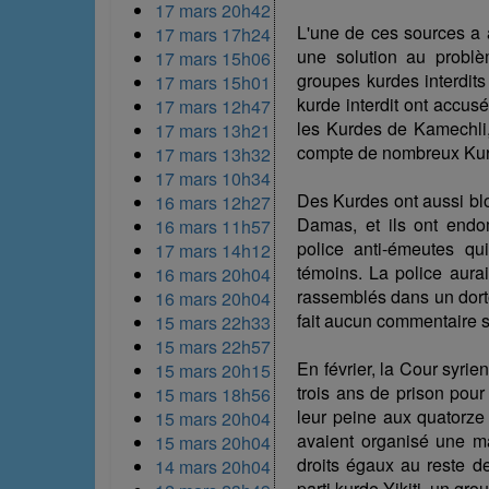
17 mars 20h42
L'une de ces sources a a
17 mars 17h24
une solution au probl
17 mars 15h06
groupes kurdes interdits
17 mars 15h01
kurde interdit ont accus
17 mars 12h47
les Kurdes de Kamechli, v
17 mars 13h21
compte de nombreux Kur
17 mars 13h32
17 mars 10h34
Des Kurdes ont aussi bl
16 mars 12h27
Damas, et ils ont endo
16 mars 11h57
police anti-émeutes qu
17 mars 14h12
témoins. La police aurai
16 mars 20h04
rassemblés dans un dorto
16 mars 20h04
fait aucun commentaire s
15 mars 22h33
15 mars 22h57
En février, la Cour syri
15 mars 20h15
trois ans de prison pour
15 mars 18h56
leur peine aux quatorze
15 mars 20h04
avaient organisé une m
15 mars 20h04
droits égaux au reste de
14 mars 20h04
parti kurde Yikiti, un gr