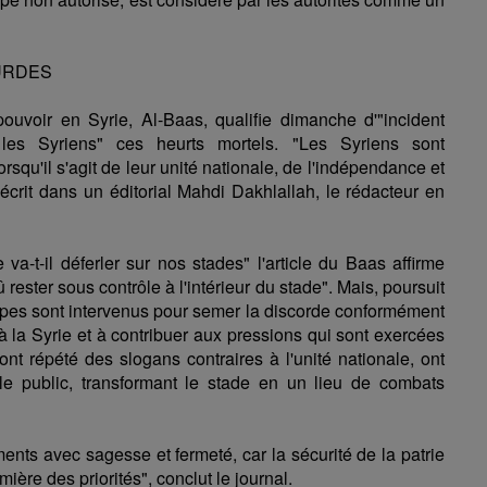
URDES
pouvoir en Syrie, Al-Baas, qualifie dimanche d'"incident
e les Syriens" ces heurts mortels. "Les Syriens sont
squ'il s'agit de leur unité nationale, de l'indépendance et
, écrit dans un éditorial Mahdi Dakhlallah, le rédacteur en
 va-t-il déferler sur nos stades" l'article du Baas affirme
û rester sous contrôle à l'intérieur du stade". Mais, poursuit
upes sont intervenus pour semer la discorde conformément
 à la Syrie et à contribuer aux pressions qui sont exercées
ont répété des slogans contraires à l'unité nationale, ont
le public, transformant le stade en un lieu de combats
ements avec sagesse et fermeté, car la sécurité de la patrie
mière des priorités", conclut le journal.