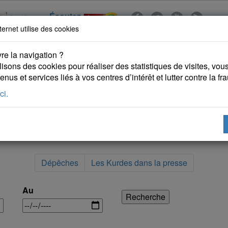
Écoutez
ternet utilise des cookies
re la navigation ?
lisons des cookies pour réaliser des statistiques de visites, vous 
nus et services liés à vos centres d’intérêt et lutter contre la fr
ci.
 KURDES
PUBLICATIONS
DROITS DE L'HOMME
Dépêches
Les Kurdes dans la presse
Au