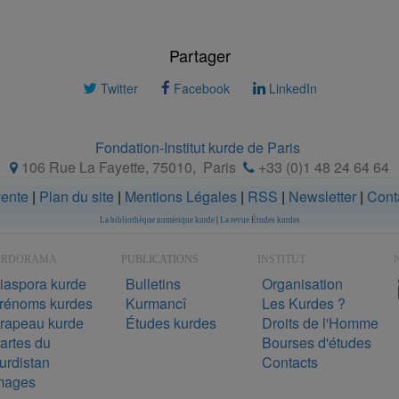
Partager
Twitter
Facebook
LinkedIn
Fondation-Institut kurde de Paris
106 Rue La Fayette, 75010
,
Paris
+33 (0)1 48 24 64 64
vente
|
Plan du site
|
Mentions Légales
|
RSS
|
Newsletter
|
Cont
La bibliothèque numérique kurde
|
La revue Études kurdes
URDORAMA
PUBLICATIONS
INSTITUT
N
iaspora kurde
Bulletins
Organisation
rénoms kurdes
Kurmancî
Les Kurdes ?
rapeau kurde
Études kurdes
Droits de l'Homme
artes du
Bourses d'études
urdistan
Contacts
mages