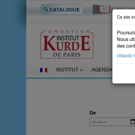
🔍 CATALOGUE
Ce site in
Poursuiv
Nous uti
des conte
cliquez-i
INSTITUT
AGENDA
LES
De