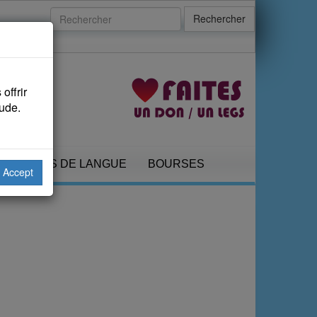
Rechercher
offrir
aude.
COURS DE LANGUE
BOURSES
Accept