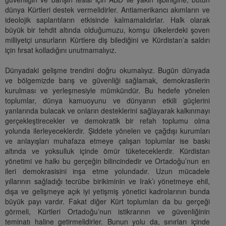
dünya Kürtleri destek vermelidirler. Antiamerikancı akımların ve
ideolojik saplantıların etkisinde kalmamalıdırlar. Halk olarak
büyük bir tehdit altında olduğumuzu, komşu ülkelerdeki şoven
milliyetçi unsurların Kürtlere diş bilediğini ve Kürdistan’a saldırı
için fırsat kolladığını unutmamalıyız.
Dünyadaki gelişme trendini doğru okumalıyız. Bugün dünyada
ve bölgemizde barış ve güvenliği sağlamak, demokrasilerin
kurulması ve yerleşmesiyle mümkündür. Bu hedefe yönelen
toplumlar, dünya kamuoyunu ve dünyanın etkili güçlerini
yanlarında bulacak ve onların desteklerini sağlayarak kalkınmayı
gerçekleştirecekler ve demokratik bir refah toplumu olma
yolunda ilerleyeceklerdir. Şiddete yönelen ve çağdışı kurumları
ve anlayışları muhafaza etmeye çalışan toplumlar ise baskı
altında ve yoksulluk içinde ömür tüketeceklerdir. Kürdistan
yönetimi ve halkı bu gerçeğin bilincindedir ve Ortadoğu’nun en
ileri demokrasisini inşa etme yolundadır. Uzun mücadele
yıllarının sağladığı tecrübe birikiminin ve Irak’ı yönetmeye ehil,
dışa ve gelişmeye açık iyi yetişmiş yönetici kadrolarının bunda
büyük payı vardır. Fakat diğer Kürt toplumları da bu gerçeği
görmeli, Kürtleri Ortadoğu’nun istikrarının ve güvenliğinin
teminatı haline getirmelidirler. Bunun yolu da, sınırları içinde