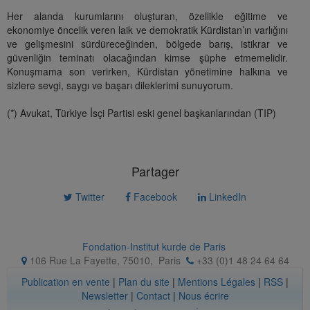
Her alanda kurumlarını oluşturan, özellikle eğitime ve
ekonomiye öncelik veren laik ve demokratik Kürdistan’ın varlığını
ve gelişmesini sürdüreceğinden, bölgede barış, istikrar ve
güvenliğin teminatı olacağından kimse şüphe etmemelidir.
Konuşmama son verirken, Kürdistan yönetimine halkına ve
sizlere sevgi, saygı ve başarı dileklerimi sunuyorum.
(*) Avukat, Türkiye İsçi Partisi eski genel başkanlarından (TIP)
Partager
Twitter
Facebook
LinkedIn
Fondation-Institut kurde de Paris
106 Rue La Fayette, 75010
,
Paris
+33 (0)1 48 24 64 64
Publication en vente
|
Plan du site
|
Mentions Légales
|
RSS
|
Newsletter
|
Contact
|
Nous écrire