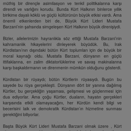
müthiş bir dirençle asimilasyon ve tenkil politikalarına karşı
direndi ve varlığını korudu. Bunda Kürt Halkının binlerce yıllık
birikime dayalı köklü ve güçlü kültürünün büyük etkisi vardı. Ama
önemli etkenlerden biri de, Büyük Kürt Lideri Mustafa
Barzani’nin şahsında simgeleşen Kürt Halkının büyük direnişiydi.
Bizler, ailelerimizin hayranlıkla söz ettiği Mustafa Barzani’nin
kahramanlık hikayelerini dinleyerek büyüdük. Bu, Irak
Kürdistanı’nın dışındaki bütün Kürt toplumları için de büyük bir
moral kaynağı oldu. Mustafa Barzani, dünyanın en güçlü
ittifaklarına, en zalim diktatorlüklerine ve savaş makinalarına
karşı başkaldırmanın ve direnmenin mümkün olduğunu gösterdi.
Kürdistan bir rüyaydı; bütün Kürtlerin rüyasıydı. Bugün bu
sayede bu rüya gerçekleşti. Dünyanın dört bir yanına dağılmış
Kürtler, bu gerçekliğin yaşaması, gelişmesi ve güçlenmesi için
dua ediyorlar. Ama çoğu Kürtler, duaların, hayatın gerçekleri
karşısında etkili olamayacağını, her Kürdün kendi bilgi ve
becerisini laik ve demokratik Kürdistan’ın hizmetine sunması
gerektiğini biliyorlar.
Başta Büyük Kürt Lideri Mustafa Barzani olmak üzere , Kürt