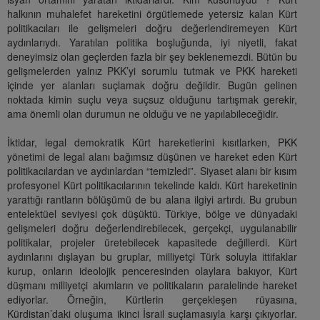
halkının muhalefet hareketini örgütlemede yetersiz kalan Kürt
politikacıları ile gelişmeleri doğru değerlendiremeyen Kürt
aydınlarıydı. Yaratılan politika boşluğunda, iyi niyetli, fakat
deneyimsiz olan geçlerden fazla bir şey beklenemezdi. Bütün bu
gelişmelerden yalnız PKK’yi sorumlu tutmak ve PKK hareketi
içinde yer alanları suçlamak doğru değildir. Bugün gelinen
noktada kimin suçlu veya suçsuz olduğunu tartışmak gerekir,
ama önemli olan durumun ne olduğu ve ne yapılabileceğidir.
İktidar, legal demokratik Kürt hareketlerini kısıtlarken, PKK
yönetimi de legal alanı bağımsız düşünen ve hareket eden Kürt
politikacılardan ve aydınlardan “temizledi”. Siyaset alanı bir kısım
profesyonel Kürt politikacılarının tekelinde kaldı. Kürt hareketinin
yarattığı rantların bölüşümü de bu alana ilgiyi artırdı. Bu grubun
entelektüel seviyesi çok düşüktü. Türkiye, bölge ve dünyadaki
gelişmeleri doğru değerlendirebilecek, gerçekçi, uygulanabilir
politikalar, projeler üretebilecek kapasitede değillerdi. Kürt
aydınlarını dışlayan bu gruplar, milliyetçi Türk soluyla ittifaklar
kurup, onların ideolojik penceresinden olaylara bakıyor, Kürt
düşmanı milliyetçi akımların ve politikaların paralelinde hareket
ediyorlar. Örneğin, Kürtlerin gerçekleşen rüyasına,
Kürdistan’daki oluşuma ikinci İsrail suçlamasıyla karşı çıkıyorlar.