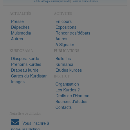
La bibliothèque numérique kurde
|
La revue Études kurdes
ACTUALITÉS
ACTIVITÉS
Presse
En cours
Dépeches
Expositions
Multimedia
Rencontres/débats
Autres
Autres
A Signaler
KURDORAMA
PUBLICATIONS
Diaspora kurde
Bulletins
Prénoms kurdes
Kurmancî
Drapeau kurde
Études kurdes
Cartes du Kurdistan
INSTITUT
Images
Organisation
Les Kurdes ?
Droits de l'Homme
Bourses d'études
Contacts
Notre liste de diffusion
Vous inscrire à
notre maillisting