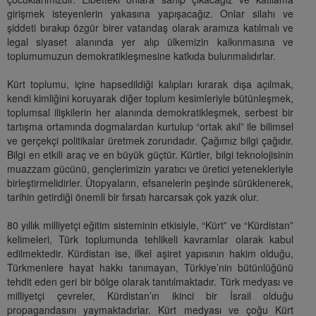
girişmek isteyenlerin yakasına yapışacağız. Onlar silahı ve
şiddeti bırakıp özgür birer vatandaş olarak aramıza katılmalı ve
legal siyaset alanında yer alıp ülkemizin kalkınmasına ve
toplumumuzun demokratikleşmesine katkıda bulunmalıdırlar.
Kürt toplumu, içine hapsedildiği kalıpları kırarak dışa açılmak,
kendi kimliğini koruyarak diğer toplum kesimleriyle bütünleşmek,
toplumsal ilişkilerin her alanında demokratikleşmek, serbest bir
tartışma ortamında dogmalardan kurtulup “ortak akıl” ile bilimsel
ve gerçekçi politikalar üretmek zorundadır. Çağımız bilgi çağıdır.
Bilgi en etkili araç ve en büyük güçtür. Kürtler, bilgi teknolojisinin
muazzam gücünü, gençlerimizin yaratıcı ve üretici yetenekleriyle
birleştirmelidirler. Ütopyaların, efsanelerin peşinde sürüklenerek,
tarihin getirdiği önemli bir fırsatı harcarsak çok yazık olur.
80 yıllık milliyetçi eğitim sisteminin etkisiyle, “Kürt” ve “Kürdistan”
kelimeleri, Türk toplumunda tehlikeli kavramlar olarak kabul
edilmektedir. Kürdistan ise, ilkel aşiret yapısının hakim olduğu,
Türkmenlere hayat hakkı tanımayan, Türkiye’nin bütünlüğünü
tehdit eden geri bir bölge olarak tanıtılmaktadır. Türk medyası ve
milliyetçi çevreler, Kürdistan’ın ikinci bir İsrail olduğu
propagandasını yaymaktadırlar. Kürt medyası ve çoğu Kürt