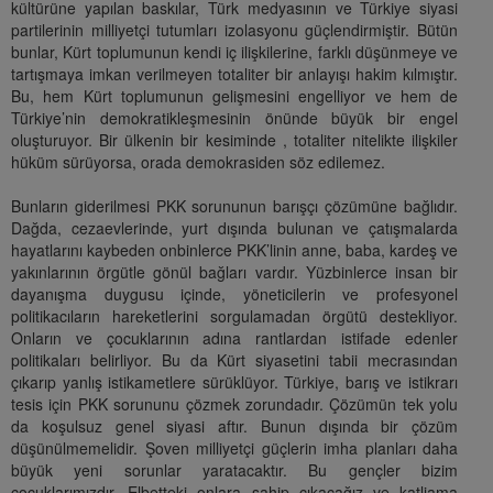
kültürüne yapılan baskılar, Türk medyasının ve Türkiye siyasi
partilerinin milliyetçi tutumları izolasyonu güçlendirmiştir. Bütün
bunlar, Kürt toplumunun kendi iç ilişkilerine, farklı düşünmeye ve
tartışmaya imkan verilmeyen totaliter bir anlayışı hakim kılmıştır.
Bu, hem Kürt toplumunun gelişmesini engelliyor ve hem de
Türkiye’nin demokratikleşmesinin önünde büyük bir engel
oluşturuyor. Bir ülkenin bir kesiminde , totaliter nitelikte ilişkiler
hüküm sürüyorsa, orada demokrasiden söz edilemez.
Bunların giderilmesi PKK sorununun barışçı çözümüne bağlıdır.
Dağda, cezaevlerinde, yurt dışında bulunan ve çatışmalarda
hayatlarını kaybeden onbinlerce PKK’linin anne, baba, kardeş ve
yakınlarının örgütle gönül bağları vardır. Yüzbinlerce insan bir
dayanışma duygusu içinde, yöneticilerin ve profesyonel
politikacıların hareketlerini sorgulamadan örgütü destekliyor.
Onların ve çocuklarının adına rantlardan istifade edenler
politikaları belirliyor. Bu da Kürt siyasetini tabii mecrasından
çıkarıp yanlış istikametlere sürüklüyor. Türkiye, barış ve istikrarı
tesis için PKK sorununu çözmek zorundadır. Çözümün tek yolu
da koşulsuz genel siyasi aftır. Bunun dışında bir çözüm
düşünülmemelidir. Şoven milliyetçi güçlerin imha planları daha
büyük yeni sorunlar yaratacaktır. Bu gençler bizim
çocuklarımızdır. Elbetteki onlara sahip çıkacağız ve katliama