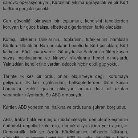
sandviç operasyonuyla , Kürdistan yıkıma uğrayacak ve bir Kürt
katliamı gerçekleşecekti.
Can güvenliği olmayan bir toplumun, kendisini tehditlerden
koruyan bir güce bakışı, elbetteki diğerlerinden farklı olacaktır.
Komşu ülkelerin tanklarının, toplarının, tüfeklerinin namluları
Kürtlere dönüktür. Bu namluların hedefinde Kürt çocukları, Kürt
kadınları, Kürt insanı vardır. Güneyde ise Saddam’ın ölüm kusan
savaş makinalarına ve kimyevi silahlarına hedef olmuşlardı.
Yalnızdılar, kendilerine yardım edecek hiçbir etkili güç yoktu.
Tarihte ilk kez bir ordu, onları öldürmeye değil, korumaya
geliyordu. İlk kez uçaklardan, helikopterlerden ölüm kusan
bombalar, zehirli gazlar atılmıyor, onlara dost eli uzatan
yabancılar iniyorlardı. Bu ABD ordusuydu.
Kürtler, ABD yönetimine, halkına ve ordusuna şükran borçludur.
ABD, Irak’a haklı ve meşru müdahalesiyle, demokratikleşmenin
önündeki engelleri kaldırmış, demokrasiye giden yolu açmıştır.
Demokratik, laik ve özgür Kürdistan’nın, bölgede istikrarın,
güvenliğin ve barışın tesisi için ABD ile yakın işbirliğine, bütün