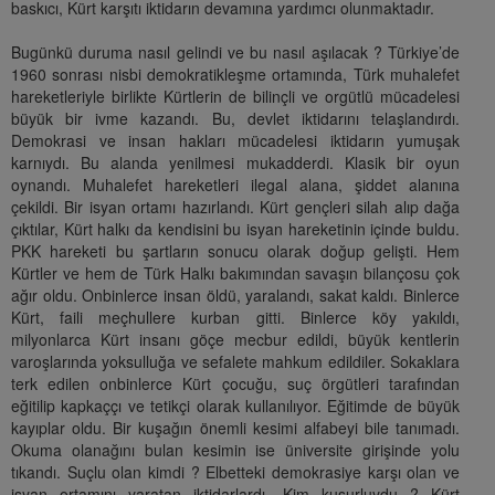
baskıcı, Kürt karşıtı iktidarın devamına yardımcı olunmaktadır.
Bugünkü duruma nasıl gelindi ve bu nasıl aşılacak ? Türkiye’de
1960 sonrası nisbi demokratikleşme ortamında, Türk muhalefet
hareketleriyle birlikte Kürtlerin de bilinçli ve orgütlü mücadelesi
büyük bir ivme kazandı. Bu, devlet iktidarını telaşlandırdı.
Demokrasi ve insan hakları mücadelesi iktidarın yumuşak
karnıydı. Bu alanda yenilmesi mukadderdi. Klasik bir oyun
oynandı. Muhalefet hareketleri ilegal alana, şiddet alanına
çekildi. Bir isyan ortamı hazırlandı. Kürt gençleri silah alıp dağa
çıktılar, Kürt halkı da kendisini bu isyan hareketinin içinde buldu.
PKK hareketi bu şartların sonucu olarak doğup gelişti. Hem
Kürtler ve hem de Türk Halkı bakımından savaşın bilançosu çok
ağır oldu. Onbinlerce insan öldü, yaralandı, sakat kaldı. Binlerce
Kürt, faili meçhullere kurban gitti. Binlerce köy yakıldı,
milyonlarca Kürt insanı göçe mecbur edildi, büyük kentlerin
varoşlarında yoksulluğa ve sefalete mahkum edildiler. Sokaklara
terk edilen onbinlerce Kürt çocuğu, suç örgütleri tarafından
eğitilip kapkaççı ve tetikçi olarak kullanılıyor. Eğitimde de büyük
kayıplar oldu. Bir kuşağın önemli kesimi alfabeyi bile tanımadı.
Okuma olanağını bulan kesimin ise üniversite girişinde yolu
tıkandı. Suçlu olan kimdi ? Elbetteki demokrasiye karşı olan ve
isyan ortamını yaratan iktidarlardı. Kim kusurluydu ? Kürt