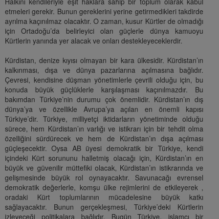
Halkını kendileriyle eşit haklara sahip bir toplum olarak kabul
etmeleri gerekir. Bunun gereklerini yerine getirmedikleri takdirde
ayrılma kaçınılmaz olacaktır. O zaman, kusur Kürtler de olmadığı
için Ortadoğu’da belirleyici olan güçlerle dünya kamuoyu
Kürtlerin yanında yer alacak ve onları destekleyeceklerdir.
Kürdistan, denize kıyısı olmayan bir kara ülkesidir. Kürdistan’ın
kalkınması, dışa ve dünya pazarlarına açılmasına bağlıdır.
Çevresi, kendisine düşman yönetimlerle çevrili olduğu için, bu
konuda büyük güçlüklerle karşılaşması kaçınılmazdır. Bu
bakımdan Türkiye’nin durumu çok önemlidir. Kürdistan’ın dış
dünya’ya ve özellikle Avrupa’ya açılan en önemli kapısı
Türkiye’dir. Türkiye, milliyetçi iktidarların yönetiminde olduğu
sürece, hem Kürdistan’ın varlığı ve istikrarı için bir tehdit olma
özelliğini sürdürecek ve hem de Kürdistan’ın dışa açılması
güçleşecektir. Oysa AB üyesi demokratik bir Türkiye, kendi
içindeki Kürt sorununu halletmiş olacağı için, Kürdistan’ın en
büyük ve güvenilir müttefiki olacak, Kürdistan’ın istikrarında ve
gelişmesinde büyük rol oynayacaktır. Savunacağı evrensel
demokratik değerlerle, komşu ülke rejimlerini de etkileyerek ,
oradaki Kürt toplumlarının mücadelesine büyük katkı
sağlayacaktır. Bunun gerçekleşmesi, Türkiye’deki Kürtlerin
izleyeceği politikalara bağlıdır. Bugün Türkiye, islamcı bir