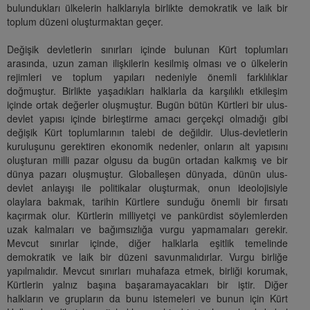
bulundukları ülkelerin halklarıyla birlikte demokratik ve laik bir
toplum düzeni oluşturmaktan geçer.
Değişik devletlerin sınırları içinde bulunan Kürt toplumları
arasında, uzun zaman ilişkilerin kesilmiş olması ve o ülkelerin
rejimleri ve toplum yapıları nedeniyle önemli farklılıklar
doğmuştur. Birlikte yaşadıkları halklarla da karşılıklı etkileşim
içinde ortak değerler oluşmuştur. Bugün bütün Kürtleri bir ulus-
devlet yapısı içinde birleştirme amacı gerçekçi olmadığı gibi
değişik Kürt toplumlarının talebi de değildir. Ulus-devletlerin
kuruluşunu gerektiren ekonomik nedenler, onların alt yapısını
oluşturan milli pazar olgusu da bugün ortadan kalkmış ve bir
dünya pazarı oluşmuştur. Globalleşen dünyada, dünün ulus-
devlet anlayışı ile politikalar oluşturmak, onun ideolojisiyle
olaylara bakmak, tarihin Kürtlere sunduğu önemli bir fırsatı
kaçırmak olur. Kürtlerin milliyetçi ve pankürdist söylemlerden
uzak kalmaları ve bağımsızlığa vurgu yapmamaları gerekir.
Mevcut sınırlar içinde, diğer halklarla eşitlik temelinde
demokratik ve laik bir düzeni savunmalıdırlar. Vurgu birliğe
yapılmalıdır. Mevcut sınırları muhafaza etmek, birliği korumak,
Kürtlerin yalnız başına başaramayacakları bir iştir. Diğer
halkların ve grupların da bunu istemeleri ve bunun için Kürt