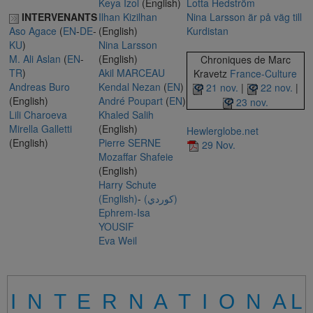
Keya Izol
(English)
Lotta Hedström
INTERVENANTS
Ilhan Kizilhan
Nina Larsson är på väg till
Aso Agace
(
EN
-
DE
-
(English)
Kurdistan
KU
)
Nina Larsson
M. Ali Aslan
(
EN
-
(English)
Chroniques de Marc
TR
)
Akil MARCEAU
Kravetz
France-Culture
Andreas Buro
Kendal Nezan
(
EN
)
21 nov.
|
22 nov.
|
(English)
André Poupart
(
EN
)
23 nov.
Lili Charoeva
Khaled Salih
Mirella Galletti
(English)
Hewlerglobe.net
(English)
Pierre SERNE
29 Nov.
Mozaffar Shafeie
(English)
Harry Schute
(English)
-
(كوردي)
Ephrem-Isa
YOUSIF
Eva Weil
I N T E R N A T I O N A L