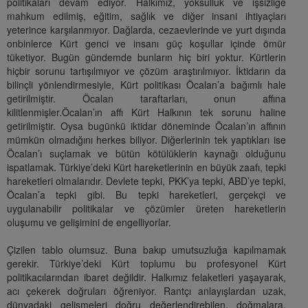
politikaları devam ediyor. Halkımız, yoksulluk ve işsizliğe
mahkum edilmiş, eğitim, sağlık ve diğer insani ihtiyaçları
yeterince karşılanmıyor. Dağlarda, cezaevlerinde ve yurt dışında
onbinlerce Kürt genci ve insanı güç koşullar içinde ömür
tüketiyor. Bugün gündemde bunların hiç biri yoktur. Kürtlerin
hiçbir sorunu tartışılmıyor ve çözüm araştırılmıyor. İktidarın da
bilinçli yönlendirmesiyle, Kürt politikası Öcalan’a bağımlı hale
getirilmiştir. Öcalan taraftarları, onun affına
kilitlenmişler.Öcalan’ın affı Kürt Halkının tek sorunu haline
getirilmiştir. Oysa bugünkü iktidar döneminde Öcalan’ın affının
mümkün olmadığını herkes biliyor. Diğerlerinin tek yaptıkları ise
Öcalan’ı suçlamak ve bütün kötülüklerin kaynağı olduğunu
ispatlamak. Türkiye’deki Kürt hareketlerinin en büyük zaafı, tepki
hareketleri olmalarıdır. Devlete tepki, PKK’ya tepki, ABD’ye tepki,
Öcalan’a tepki gibi. Bu tepki hareketleri, gerçekçi ve
uygulanabilir politikalar ve çözümler üreten hareketlerin
oluşumu ve gelişimini de engelliyorlar.
Çizilen tablo olumsuz. Buna bakıp umutsuzluğa kapılmamak
gerekir. Türkiye’deki Kürt toplumu bu profesyonel Kürt
politikacılarından ibaret değildir. Halkımız felaketleri yaşayarak,
acı çekerek doğruları öğreniyor. Rantçı anlayışlardan uzak,
dünyadaki gelişmeleri doğru değerlendirebilen, doğmalara,