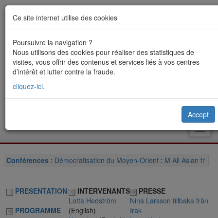
Ce site internet utilise des cookies
Poursuivre la navigation ?
Nous utilisons des cookies pour réaliser des statistiques de
visites, vous offrir des contenus et services liés à vos centres
d’intérêt et lutter contre la fraude.
cliquez-ici.
Accept
Toggl
navig
Conférences
:
Démocratisation du Moyen-Orient
:
M Ali Aslan tr
PRESENTATION
INTERVENANTS
PRESSE
Lotta Hedström
Nina Larsson tillbaka från
PROGRAMME
(English)
Irak