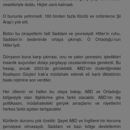
cesetleriyle doldu. Hiçbir canlı kalmadı.
O bununla yetinmedi. 180 binden fazla Kürdü ve onbinlerce Şii
Arap’ı yok etti.
Bütün bu cinayetlerin faili Saddam ve çevresiydi. Hitler’in ruhu,
Saddam’ın bedeninde ortaya çıkmıştı. O Ortadoğu’nun
Hitler’iydi.
Dünyanın buna karşı çıkması, onu ve yakın çevresini, işledikleri
insanlık suçundan dolayı yargılayıp cezalandırması gerekirdi. Bu
hesap, ancak 2003’de görülebildi. ABD’nin önderliğindeki
Koalisyon Güçleri Irak’a müdahale ederek eli kanlı diktatörün
baskı rejimine son verdiler.
Her ülkenin ve halkın bu olaya bakışı, ABD ve Ortadoğu
bölgesiyle olan ilişkilerine göre farklı olacaktır. ABD’nin dış
politikasını, müdahaledeki gerçek amaçlarını ve niyetlerini
herkes farklı açıdan tartışacaktır.
Kürtlerin durumu çok özeldir. Şayet ABD ve İngiltere’nin koruma
şemsiyesi olmasaydı, Saddam ve bazı bölge devletlerinin