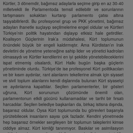
Kürtler, 3 dönemdir, bağımsız adaylarla seçime girip en az 30-40
milletvekili ile Parlamentoda temsil edilebilir ve sorunlarının
tartışmasını sokaktan kurtarıp parlamento çatısı altına
taşıyabilirlerdi. Bu profesyonel grup ve PKK yönetimi, bağımsız
adayları ihanetle suçlayıp seçilmelerine engel oldular ve Kürtleri
Türkiye’nin politik hayatından dışlayıp etkisiz hale getirdiler.
Koalisyon Güçlerinin Irak’a müdahalesi, Kürt toplumunun
önündeki büyük bir engeli kaldırmıştır. Ama Kürdistan’ın Irak
devletini de yönetme yeteneğine sahip lider ve yönetici kadroları
olmasaydı ve Kürtler kendilerini en iyi şekilde yönetebileceklerini
ispat etmemiş olsalardı, Kürt Halkı bugün başka güçlerin
yönetiminde olurdu. Türkiye’de ise profesyonel Kürt politikacıları
ve bir kısım aydınlar, rant alanlarını tekellerine almak için siyaset
ve sivil toplum alanlarını kendi dışlarında bulunan Kürt siyasetçi
ve aydınlarına kapattılar. Seçilen parlamenterler, bir gösteri
uğruna, Kürt sorununun çözümünde önemli olan,
parlamentonun etkili gücünü kullanamadılar ve tarihi bir fırsatı
harcadılar. Seçilen belediye başkanları da, birkaç istisna dışında,
başarısız oldular. Oysa Kürt toplumunda bu görevleri başarıyla
yürütebilecek insanların sayısı çok fazladır. Kendini yönetmede
hep başarısız örnekler sergileyen bir toplumun taleplerini kimse
ciddiye almaz. Kürt kimliği tanınmıyor. Baskılar ve asimilasyon