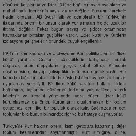
düşünce kalıplarına ve lider kültüne bağlı olmayan aydınların ve
mahalli halk liderlerinin sayısı da az değildir. Bunların harekete
hakim olmaları, AB üyesi laik ve demokratik bir Türkiye’nin
iktidarında önemli bir unsur olarak yer almaları hiç de uzak bir
ihtimal değildir. Fakat bugün savaş ve şiddet ortamından
kaynaklanan birtakım güçlükler vardır. Lider kültü ve Kürtlerin
izolasyonu gelişmelerin önündeki büyük engellerdir.
PKK’nin lider kadrosu ve profesyonel Kürt politikacıları bir “lider
kültü” yarattılar. Öcalan’ın söylediklerini tartışmasız mutlak
doğrular, onun ütopyalarını gerçek kabul ettiler. Kimsenin
düşünmesine, okuyup, çalışıp fikir üretmesine gerek yoktu. Her
konuda doğruları bilen liderin söylediklerine uymak ve bunları
uygulamak yeterliydi. Bir lider kültü yaratılıp halk bu lidere
bağlanırsa, toplumda düşünme, tartışma yok edilirse, o halk
köleleşir ve kendini yönetmede acze düşer. Lider kültü
kurumlaşmayı da önler. Kurumlarını oluşturmayan bir toplum
gelişemez, geri, ilkel bir topluluk olarak kalır. Çağımızda en geri
toplumlar bile bunun bilincindedirler ve bu hataya düşmüyorlar.
Türkiye’de Kürt halkının önemli kısmı gettolara kapanmış, diğer
toplum kesimlerinden soyutlanmıştır. Kürt kimliğine, diline,