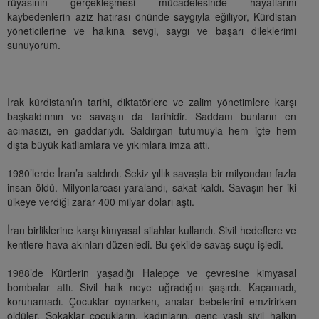
rüyasının gerçekleşmesi mücadelesinde hayatlarını
kaybedenlerin aziz hatırası önünde saygıyla eğiliyor, Kürdistan
yöneticilerine ve halkına sevgi, saygı ve başarı dileklerimi
sunuyorum.
Irak kürdistanı’ın tarihi, diktatörlere ve zalim yönetimlere karşı
başkaldırının ve savaşın da tarihidir. Saddam bunların en
acımasızı, en gaddarıydı. Saldırgan tutumuyla hem içte hem
dışta büyük katliamlara ve yıkımlara imza attı.
1980’lerde İran’a saldırdı. Sekiz yıllık savaşta bir milyondan fazla
insan öldü. Milyonlarcası yaralandı, sakat kaldı. Savaşın her iki
ülkeye verdiği zarar 400 milyar doları aştı.
İran birliklerine karşı kimyasal silahlar kullandı. Sivil hedeflere ve
kentlere hava akınları düzenledi. Bu şekilde savaş suçu işledi.
1988’de Kürtlerin yaşadığı Halepçe ve çevresine kimyasal
bombalar attı. Sivil halk neye uğradığını şaşırdı. Kaçamadı,
korunamadı. Çocuklar oynarken, analar bebelerini emzirirken
öldüler. Sokaklar çocukların, kadınların, genç yaşlı sivil halkın