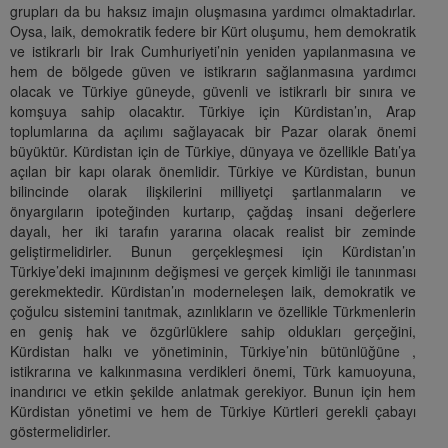
grupları da bu haksız imajın oluşmasına yardımcı olmaktadırlar.
Oysa, laik, demokratik federe bir Kürt oluşumu, hem demokratik
ve istikrarlı bir Irak Cumhuriyeti’nin yeniden yapılanmasına ve
hem de bölgede güven ve istikrarın sağlanmasına yardımcı
olacak ve Türkiye güneyde, güvenli ve istikrarlı bir sınıra ve
komşuya sahip olacaktır. Türkiye için Kürdistan’ın, Arap
toplumlarına da açılımı sağlayacak bir Pazar olarak önemi
büyüktür. Kürdistan için de Türkiye, dünyaya ve özellikle Batı’ya
açılan bir kapı olarak önemlidir. Türkiye ve Kürdistan, bunun
bilincinde olarak ilişkilerini milliyetçi şartlanmaların ve
önyargıların ipoteğinden kurtarıp, çağdaş insani değerlere
dayalı, her iki tarafın yararına olacak realist bir zeminde
geliştirmelidirler. Bunun gerçekleşmesi için Kürdistan’ın
Türkiye’deki imajınınm değişmesi ve gerçek kimliği ile tanınması
gerekmektedir. Kürdistan’ın moderneleşen laik, demokratik ve
çoğulcu sistemini tanıtmak, azınlıkların ve özellikle Türkmenlerin
en geniş hak ve özgürlüklere sahip oldukları gerçeğini,
Kürdistan halkı ve yönetiminin, Türkiye’nin bütünlüğüne ,
istikrarına ve kalkınmasına verdikleri önemi, Türk kamuoyuna,
inandırıcı ve etkin şekilde anlatmak gerekiyor. Bunun için hem
Kürdistan yönetimi ve hem de Türkiye Kürtleri gerekli çabayı
göstermelidirler.