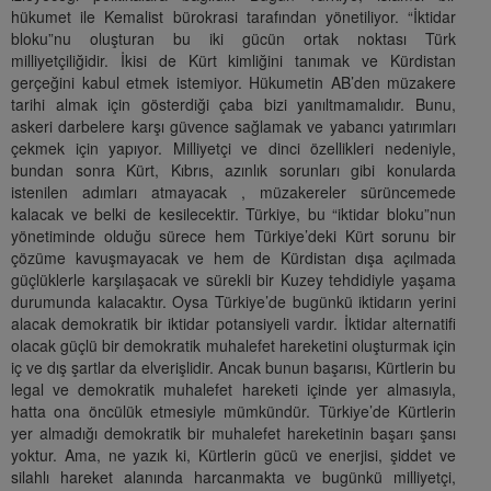
hükumet ile Kemalist bürokrasi tarafından yönetiliyor. “İktidar
bloku”nu oluşturan bu iki gücün ortak noktası Türk
milliyetçiliğidir. İkisi de Kürt kimliğini tanımak ve Kürdistan
gerçeğini kabul etmek istemiyor. Hükumetin AB’den müzakere
tarihi almak için gösterdiği çaba bizi yanıltmamalıdır. Bunu,
askeri darbelere karşı güvence sağlamak ve yabancı yatırımları
çekmek için yapıyor. Milliyetçi ve dinci özellikleri nedeniyle,
bundan sonra Kürt, Kıbrıs, azınlık sorunları gibi konularda
istenilen adımları atmayacak , müzakereler sürüncemede
kalacak ve belki de kesilecektir. Türkiye, bu “iktidar bloku”nun
yönetiminde olduğu sürece hem Türkiye’deki Kürt sorunu bir
çözüme kavuşmayacak ve hem de Kürdistan dışa açılmada
güçlüklerle karşılaşacak ve sürekli bir Kuzey tehdidiyle yaşama
durumunda kalacaktır. Oysa Türkiye’de bugünkü iktidarın yerini
alacak demokratik bir iktidar potansiyeli vardır. İktidar alternatifi
olacak güçlü bir demokratik muhalefet hareketini oluşturmak için
iç ve dış şartlar da elverişlidir. Ancak bunun başarısı, Kürtlerin bu
legal ve demokratik muhalefet hareketi içinde yer almasıyla,
hatta ona öncülük etmesiyle mümkündür. Türkiye’de Kürtlerin
yer almadığı demokratik bir muhalefet hareketinin başarı şansı
yoktur. Ama, ne yazık ki, Kürtlerin gücü ve enerjisi, şiddet ve
silahlı hareket alanında harcanmakta ve bugünkü milliyetçi,