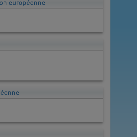
nion européenne
opéenne