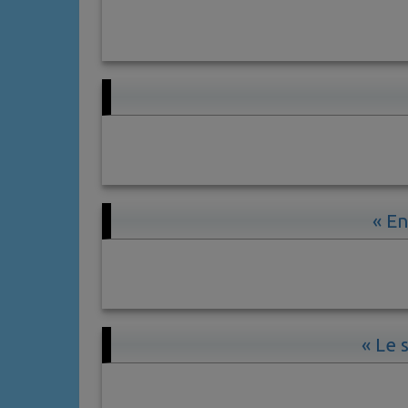
« E
« Le 