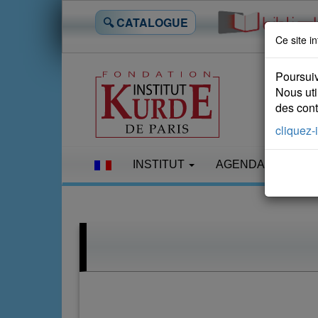
🔍 CATALOGUE
Ce site in
Poursuiv
Nous uti
des conte
cliquez-i
INSTITUT
AGENDA
LES