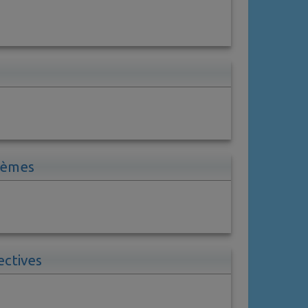
lèmes
ectives