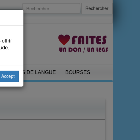
Rechercher
offrir
aude.
COURS DE LANGUE
BOURSES
Accept