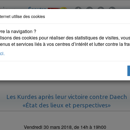
Écoutez
ternet utilise des cookies
re la navigation ?
lisons des cookies pour réaliser des statistiques de visites, vous 
nus et services liés à vos centres d’intérêt et lutter contre la fr
ci.
 KURDES
PUBLICATIONS
DROITS DE L'HOMME
Les Kurdes après leur victoire contre Daech
«État des lieux et perspectives»
Vendredi 30 mars 2018, de 14h à 19h00