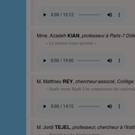
Mme. Azadeh
KIAN
,
professeur à Paris-7 Did
« La relation irano-syrienne »
M. Matthieu
REY
,
chercheur-associé, Collège
«
Baath versus Baath
Une comparaison des expérience
M. Jordi
TEJEL
,
professeur, chercheur à l'Ins
« Regards sur les Kurdes syriens »