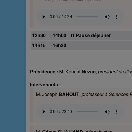
12h30 — 14h00
:
🍴 Pause déjeuner
14h15 — 16h30
Présidence :
M. Kendal
Nezan
,
président de l'In
Intervenants :
M. Joseph
BAHOUT
,
professeur à Sciences-
M. Gérard
CHALIAND
,
géopoliticien