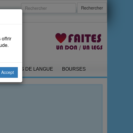
Rechercher
offrir
aude.
COURS DE LANGUE
BOURSES
Accept