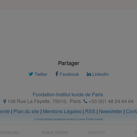
Partager
Twitter
Facebook
LinkedIn
Fondation-Institut kurde de Paris
106 Rue La Fayette, 75010
,
Paris
+33 (0)1 48 24 64 64
vente
|
Plan du site
|
Mentions Légales
|
RSS
|
Newsletter
|
Cont
La bibliothèque numérique kurde
|
La revue Études kurdes
URDORAMA
PUBLICATIONS
INSTITUT
N