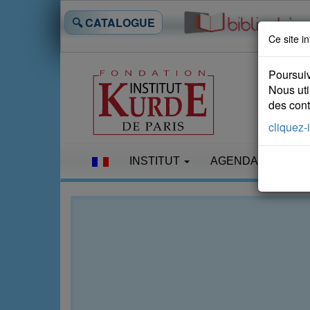
🔍 CATALOGUE
Ce site in
Poursuiv
Nous uti
des conte
cliquez-i
INSTITUT
AGENDA
LES