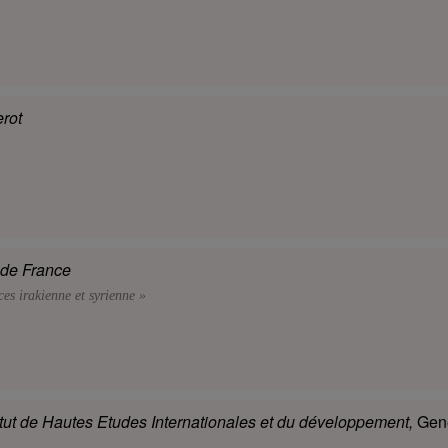
erot
 de France
s irakienne et syrienne »
titut de Hautes Etudes Internationales et du développement,
Gen