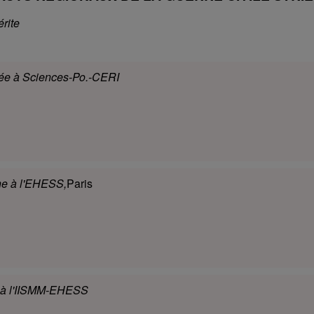
rite
ée à Sciences-Po.-CERI
he à l'EHESS,
Paris
s à l'IISMM-EHESS