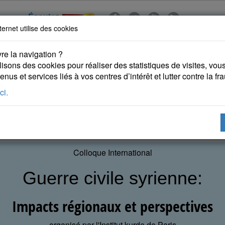
Écoutez
ternet utilise des cookies
re la navigation ?
lisons des cookies pour réaliser des statistiques de visites, vous 
nus et services liés à vos centres d’intérêt et lutter contre la fr
ci.
 KURDES
PUBLICATIONS
DROITS DE L'HOMME
Colloque International
Guerre civile syrienne:
Impacts régionaux et perspectives
organisé par l'Institut kurde de Paris