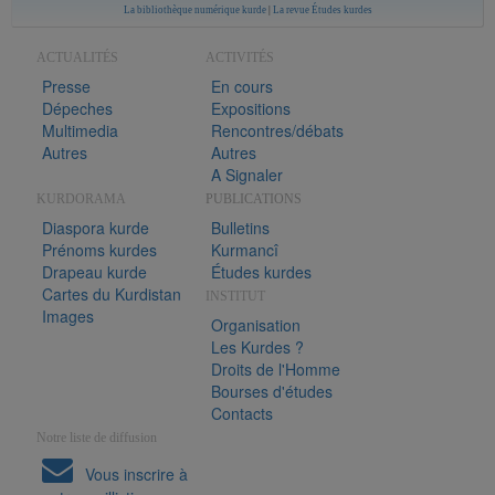
La bibliothèque numérique kurde
|
La revue Études kurdes
ACTUALITÉS
ACTIVITÉS
Presse
En cours
Dépeches
Expositions
Multimedia
Rencontres/débats
Autres
Autres
A Signaler
KURDORAMA
PUBLICATIONS
Diaspora kurde
Bulletins
Prénoms kurdes
Kurmancî
Drapeau kurde
Études kurdes
Cartes du Kurdistan
INSTITUT
Images
Organisation
Les Kurdes ?
Droits de l'Homme
Bourses d'études
Contacts
Notre liste de diffusion
Vous inscrire à