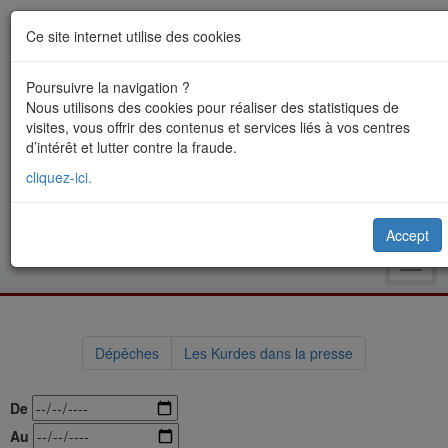
Ce site internet utilise des cookies
Poursuivre la navigation ?
Nous utilisons des cookies pour réaliser des statistiques de
visites, vous offrir des contenus et services liés à vos centres
d’intérêt et lutter contre la fraude.
cliquez-ici.
Accept
Toggl
navig
Dépêches
Les Kurdes dans la presse
De
Au