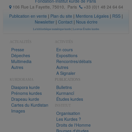
Fondation-Institut kurde de Paris
106 Rue La Fayette, 75010
,
Paris
+33 (0)1 48 24 64 64
Publication en vente
|
Plan du site
|
Mentions Légales
|
RSS
|
Newsletter
|
Contact
|
Nous écrire
La bibliothèque numérique kurde
|
La revue Études kurdes
ACTUALITÉS
ACTIVITÉS
Presse
En cours
Dépeches
Expositions
Multimedia
Rencontres/débats
Autres
Autres
A Signaler
KURDORAMA
PUBLICATIONS
Diaspora kurde
Bulletins
Prénoms kurdes
Kurmancî
Drapeau kurde
Études kurdes
Cartes du Kurdistan
INSTITUT
Images
Organisation
Les Kurdes ?
Droits de l'Homme
Bourses d'études