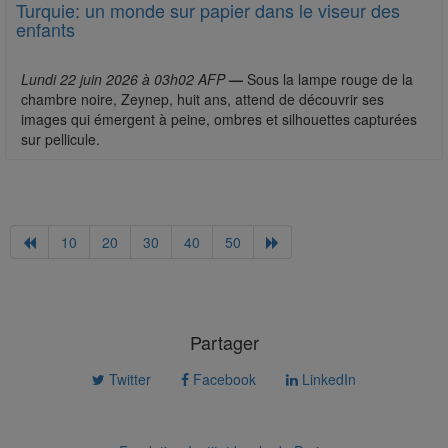
Turquie: un monde sur papier dans le viseur des
enfants
Lundi 22 juin 2026 à 03h02 AFP
—
Sous la lampe rouge de la
chambre noire, Zeynep, huit ans, attend de découvrir ses
images qui émergent à peine, ombres et silhouettes capturées
sur pellicule.
10
20
30
40
50
Partager
Twitter
Facebook
LinkedIn