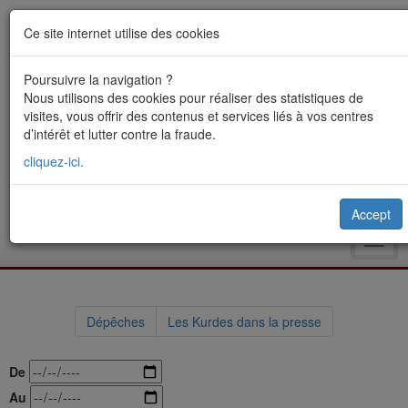
Ce site internet utilise des cookies
Poursuivre la navigation ?
Nous utilisons des cookies pour réaliser des statistiques de
visites, vous offrir des contenus et services liés à vos centres
d’intérêt et lutter contre la fraude.
cliquez-ici.
Accept
Toggl
navig
Dépêches
Les Kurdes dans la presse
De
Au