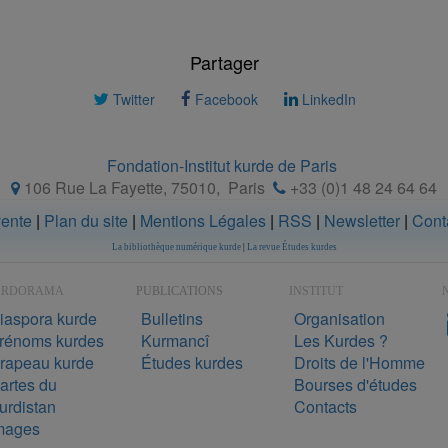
Partager
Twitter
Facebook
LinkedIn
Fondation-Institut kurde de Paris
106 Rue La Fayette, 75010
,
Paris
+33 (0)1 48 24 64 64
vente
|
Plan du site
|
Mentions Légales
|
RSS
|
Newsletter
|
Cont
La bibliothèque numérique kurde
|
La revue Études kurdes
URDORAMA
PUBLICATIONS
INSTITUT
N
iaspora kurde
Bulletins
Organisation
rénoms kurdes
Kurmancî
Les Kurdes ?
rapeau kurde
Études kurdes
Droits de l'Homme
artes du
Bourses d'études
urdistan
Contacts
mages