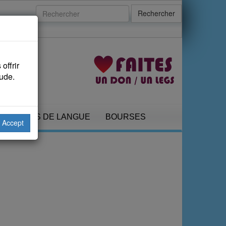
Rechercher
offrir
aude.
COURS DE LANGUE
BOURSES
Accept