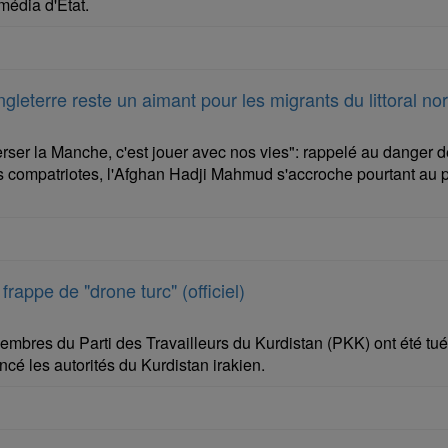
 média d'Etat.
leterre reste un aimant pour les migrants du littoral no
rser la Manche, c'est jouer avec nos vies": rappelé au danger de
es compatriotes, l'Afghan Hadji Mahmud s'accroche pourtant au pr
appe de "drone turc" (officiel)
embres du Parti des Travailleurs du Kurdistan (PKK) ont été tu
ncé les autorités du Kurdistan irakien.