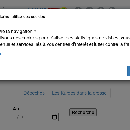
Écoutez
ternet utilise des cookies
re la navigation ?
lisons des cookies pour réaliser des statistiques de visites, vous 
nus et services liés à vos centres d’intérêt et lutter contre la fr
ci.
 KURDES
PUBLICATIONS
DROITS DE L'HOMME
Dépêches
Les Kurdes dans la presse
Au