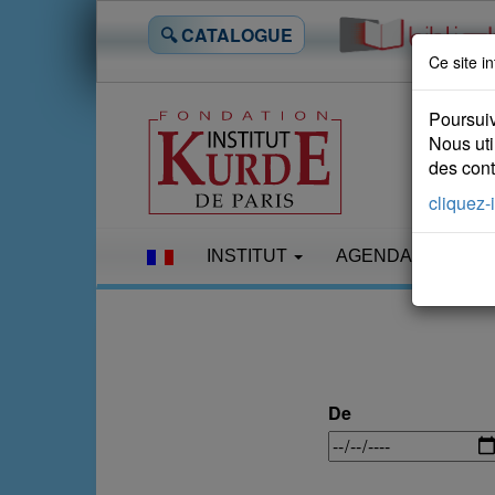
🔍 CATALOGUE
Ce site in
Poursuiv
Nous uti
des conte
cliquez-i
INSTITUT
AGENDA
LES
De