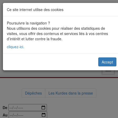
Ce site internet utilise des cookies
Poursuivre la navigation ?
Nous utilisons des cookies pour réaliser des statistiques de
visites, vous offrir des contenus et services liés à vos centres
d’intérêt et lutter contre la fraude.
cliquez-ici.
Accept
Toggl
navig
Dépêches
Les Kurdes dans la presse
De
Au