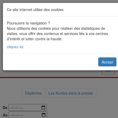
Ce site internet utilise des cookies
Poursuivre la navigation ?
Nous utilisons des cookies pour réaliser des statistiques de
visites, vous offrir des contenus et services liés à vos centres
d’intérêt et lutter contre la fraude.
cliquez-ici.
Accept
Toggl
navig
Dépêches
Les Kurdes dans la presse
De
Au