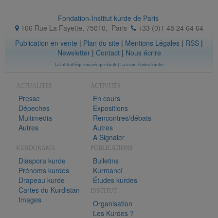
Fondation-Institut kurde de Paris
106 Rue La Fayette, 75010
,
Paris
+33 (0)1 48 24 64 64
Publication en vente
|
Plan du site
|
Mentions Légales
|
RSS
|
Newsletter
|
Contact
|
Nous écrire
La bibliothèque numérique kurde
|
La revue Études kurdes
ACTUALITÉS
ACTIVITÉS
Presse
En cours
Dépeches
Expositions
Multimedia
Rencontres/débats
Autres
Autres
A Signaler
KURDORAMA
PUBLICATIONS
Diaspora kurde
Bulletins
Prénoms kurdes
Kurmancî
Drapeau kurde
Études kurdes
Cartes du Kurdistan
INSTITUT
Images
Organisation
Les Kurdes ?