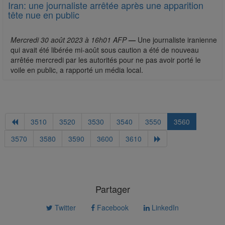
Iran: une journaliste arrêtée après une apparition
tête nue en public
Mercredi 30 août 2023 à 16h01 AFP
—
Une journaliste iranienne
qui avait été libérée mi-août sous caution a été de nouveau
arrêtée mercredi par les autorités pour ne pas avoir porté le
voile en public, a rapporté un média local.
3510
3520
3530
3540
3550
3560
3570
3580
3590
3600
3610
Partager
Twitter
Facebook
LinkedIn