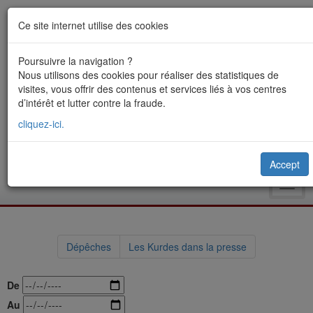
Ce site internet utilise des cookies
Poursuivre la navigation ?
Nous utilisons des cookies pour réaliser des statistiques de
visites, vous offrir des contenus et services liés à vos centres
d’intérêt et lutter contre la fraude.
cliquez-ici.
Accept
Toggl
navig
Dépêches
Les Kurdes dans la presse
De
Au