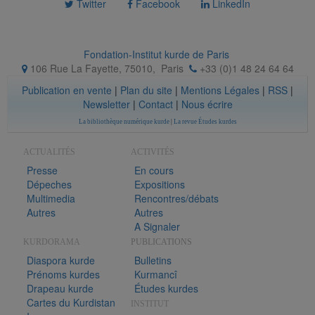
Twitter
Facebook
LinkedIn
Fondation-Institut kurde de Paris
106 Rue La Fayette, 75010
,
Paris
+33 (0)1 48 24 64 64
Publication en vente
|
Plan du site
|
Mentions Légales
|
RSS
|
Newsletter
|
Contact
|
Nous écrire
La bibliothèque numérique kurde
|
La revue Études kurdes
ACTUALITÉS
ACTIVITÉS
Presse
En cours
Dépeches
Expositions
Multimedia
Rencontres/débats
Autres
Autres
A Signaler
KURDORAMA
PUBLICATIONS
Diaspora kurde
Bulletins
Prénoms kurdes
Kurmancî
Drapeau kurde
Études kurdes
Cartes du Kurdistan
INSTITUT