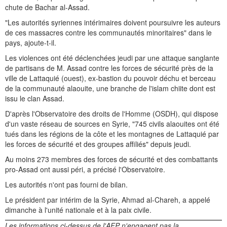
chute de Bachar al-Assad.
"Les autorités syriennes intérimaires doivent poursuivre les auteurs
de ces massacres contre les communautés minoritaires" dans le
pays, ajoute-t-il.
Les violences ont été déclenchées jeudi par une attaque sanglante
de partisans de M. Assad contre les forces de sécurité près de la
ville de Lattaquié (ouest), ex-bastion du pouvoir déchu et berceau
de la communauté alaouite, une branche de l'islam chiite dont est
issu le clan Assad.
D'après l'Observatoire des droits de l'Homme (OSDH), qui dispose
d'un vaste réseau de sources en Syrie, "745 civils alaouites ont été
tués dans les régions de la côte et les montagnes de Lattaquié par
les forces de sécurité et des groupes affiliés" depuis jeudi.
Au moins 273 membres des forces de sécurité et des combattants
pro-Assad ont aussi péri, a précisé l'Observatoire.
Les autorités n'ont pas fourni de bilan.
Le président par intérim de la Syrie, Ahmad al-Chareh, a appelé
dimanche à l'unité nationale et à la paix civile.
Les informations ci-dessus de l'AFP n'engagent pas la