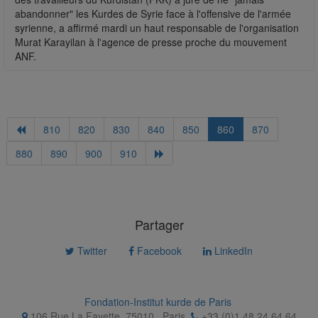
abandonner" les Kurdes de Syrie face à l'offensive de l'armée
syrienne, a affirmé mardi un haut responsable de l'organisation
Murat Karayilan à l'agence de presse proche du mouvement
ANF.
810
820
830
840
850
860
870
880
890
900
910
Partager
Twitter
Facebook
LinkedIn
Fondation-Institut kurde de Paris
106 Rue La Fayette, 75010
,
Paris
+33 (0)1 48 24 64 64