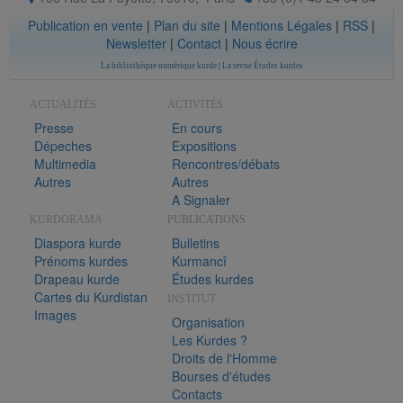
Publication en vente
|
Plan du site
|
Mentions Légales
|
RSS
|
Newsletter
|
Contact
|
Nous écrire
La bibliothèque numérique kurde
|
La revue Études kurdes
ACTUALITÉS
ACTIVITÉS
Presse
En cours
Dépeches
Expositions
Multimedia
Rencontres/débats
Autres
Autres
A Signaler
KURDORAMA
PUBLICATIONS
Diaspora kurde
Bulletins
Prénoms kurdes
Kurmancî
Drapeau kurde
Études kurdes
Cartes du Kurdistan
INSTITUT
Images
Organisation
Les Kurdes ?
Droits de l'Homme
Bourses d'études
Contacts