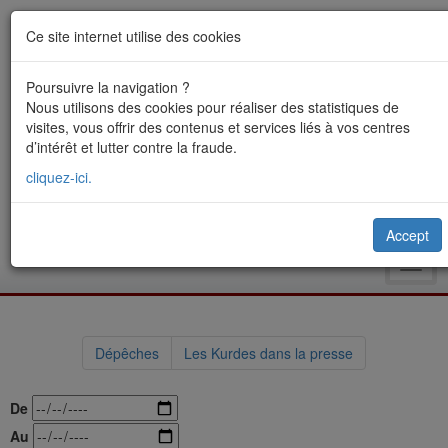
Ce site internet utilise des cookies
Poursuivre la navigation ?
Nous utilisons des cookies pour réaliser des statistiques de
visites, vous offrir des contenus et services liés à vos centres
d’intérêt et lutter contre la fraude.
cliquez-ici.
Accept
Toggl
navig
Dépêches
Les Kurdes dans la presse
De
Au