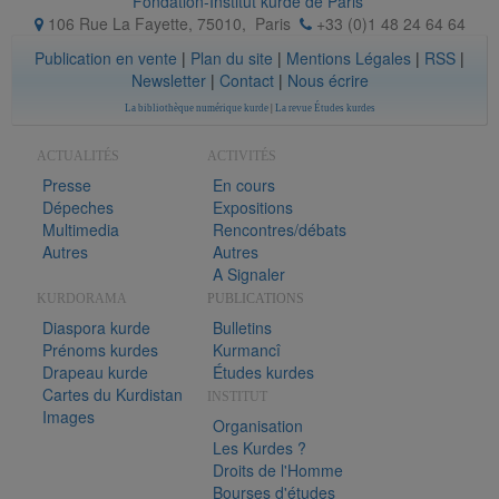
Fondation-Institut kurde de Paris
106 Rue La Fayette, 75010
,
Paris
+33 (0)1 48 24 64 64
Publication en vente
|
Plan du site
|
Mentions Légales
|
RSS
|
Newsletter
|
Contact
|
Nous écrire
La bibliothèque numérique kurde
|
La revue Études kurdes
ACTUALITÉS
ACTIVITÉS
Presse
En cours
Dépeches
Expositions
Multimedia
Rencontres/débats
Autres
Autres
A Signaler
KURDORAMA
PUBLICATIONS
Diaspora kurde
Bulletins
Prénoms kurdes
Kurmancî
Drapeau kurde
Études kurdes
Cartes du Kurdistan
INSTITUT
Images
Organisation
Les Kurdes ?
Droits de l'Homme
Bourses d'études