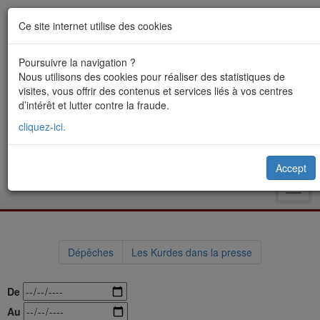
Ce site internet utilise des cookies
Poursuivre la navigation ?
Nous utilisons des cookies pour réaliser des statistiques de
visites, vous offrir des contenus et services liés à vos centres
d’intérêt et lutter contre la fraude.
cliquez-ici.
Accept
Toggl
navig
Dépêches
Les Kurdes dans la presse
De
Au