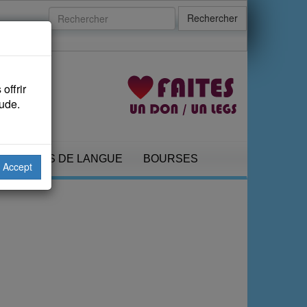
Rechercher
offrir
aude.
COURS DE LANGUE
BOURSES
Accept