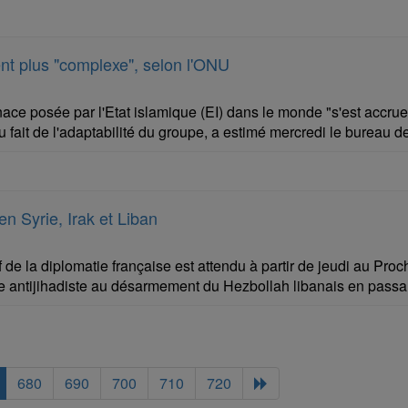
ent plus "complexe", selon l'ONU
ce posée par l'Etat islamique (EI) dans le monde "s'est accrue
fait de l'adaptabilité du groupe, a estimé mercredi le bureau de
en Syrie, Irak et Liban
 de la diplomatie française est attendu à partir de jeudi au Pro
tte antijihadiste au désarmement du Hezbollah libanais en passa
680
690
700
710
720