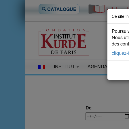
🔍 CATALOGUE
Ce site in
Poursuiv
Nous uti
des conte
cliquez-i
INSTITUT
AGENDA
LES
De