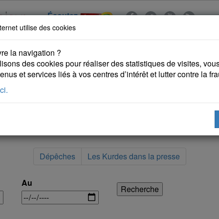
Écoutez
ternet utilise des cookies
re la navigation ?
lisons des cookies pour réaliser des statistiques de visites, vous 
nus et services liés à vos centres d’intérêt et lutter contre la fr
ci.
 KURDES
PUBLICATIONS
DROITS DE L'HOMME
Dépêches
Les Kurdes dans la presse
Au