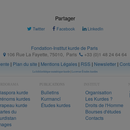
Partager
Twitter
Facebook
LinkedIn
Fondation-Institut kurde de Paris
106 Rue La Fayette, 75010
,
Paris
+33 (0)1 48 24 64 64
vente
|
Plan du site
|
Mentions Légales
|
RSS
|
Newsletter
|
Cont
La bibliothèque numérique kurde
|
La revue Études kurdes
URDORAMA
PUBLICATIONS
INSTITUT
N
iaspora kurde
Bulletins
Organisation
rénoms kurdes
Kurmancî
Les Kurdes ?
rapeau kurde
Études kurdes
Droits de l'Homme
artes du
Bourses d'études
urdistan
Contacts
mages