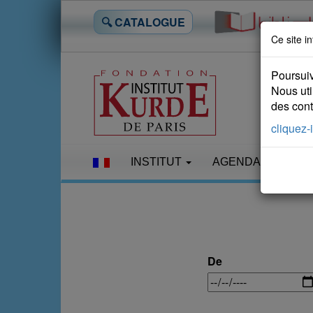
🔍 CATALOGUE
Ce site in
Poursuiv
Nous uti
des conte
cliquez-i
INSTITUT
AGENDA
LES
De