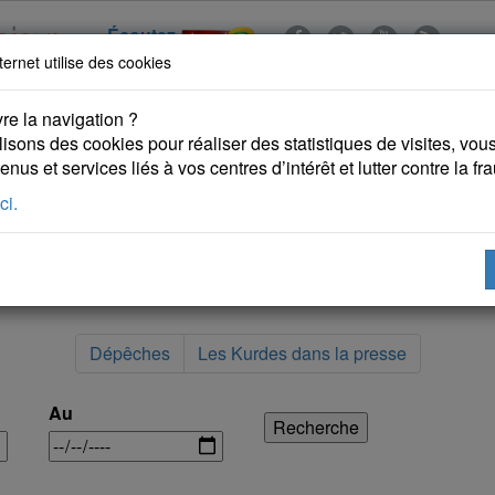
Écoutez
ternet utilise des cookies
re la navigation ?
lisons des cookies pour réaliser des statistiques de visites, vous 
nus et services liés à vos centres d’intérêt et lutter contre la fr
ci.
 KURDES
PUBLICATIONS
DROITS DE L'HOMME
Dépêches
Les Kurdes dans la presse
Au