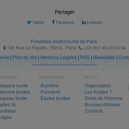
Partager
Twitter
Facebook
LinkedIn
Fondation-Institut kurde de Paris
106 Rue La Fayette, 75010
,
Paris
+33 (0)1 48 24 64 64
vente
|
Plan du site
|
Mentions Légales
|
RSS
|
Newsletter
|
Cont
La bibliothèque numérique kurde
|
La revue Études kurdes
URDORAMA
PUBLICATIONS
INSTITUT
N
iaspora kurde
Bulletins
Organisation
rénoms kurdes
Kurmancî
Les Kurdes ?
rapeau kurde
Études kurdes
Droits de l'Homme
artes du
Bourses d'études
urdistan
Contacts
mages