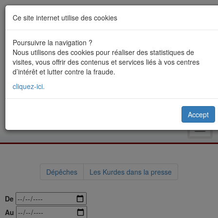
Ce site internet utilise des cookies
Poursuivre la navigation ?
Nous utilisons des cookies pour réaliser des statistiques de
visites, vous offrir des contenus et services liés à vos centres
d’intérêt et lutter contre la fraude.
cliquez-ici.
Accept
Toggl
navig
Dépêches
Les Kurdes dans la presse
De
Au