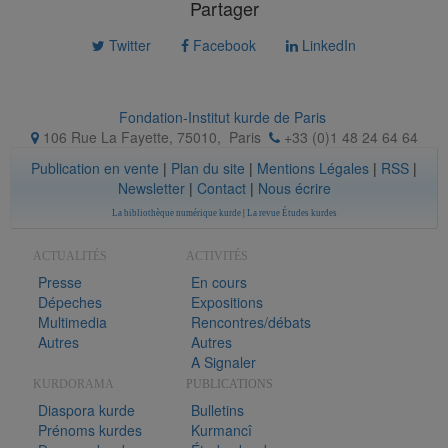
Partager
Twitter
Facebook
LinkedIn
Fondation-Institut kurde de Paris
106 Rue La Fayette, 75010
,
Paris
+33 (0)1 48 24 64 64
Publication en vente
|
Plan du site
|
Mentions Légales
|
RSS
|
Newsletter
|
Contact
|
Nous écrire
La bibliothèque numérique kurde
|
La revue Études kurdes
ACTUALITÉS
ACTIVITÉS
Presse
En cours
Dépeches
Expositions
Multimedia
Rencontres/débats
Autres
Autres
A Signaler
KURDORAMA
PUBLICATIONS
Diaspora kurde
Bulletins
Prénoms kurdes
Kurmancî