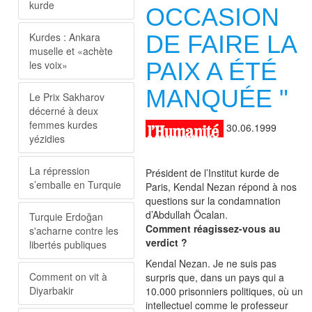
kurde
OCCASION
Kurdes : Ankara
DE FAIRE LA
muselle et «achète
PAIX A ÉTÉ
les voix»
MANQUÉE "
Le Prix Sakharov
décerné à deux
femmes kurdes
30.06.1999
yézidies
La répression
Président de l’Institut kurde de
s’emballe en Turquie
Paris, Kendal Nezan répond à nos
questions sur la condamnation
d’Abdullah Öcalan.
Turquie Erdoğan
Comment réagissez-vous au
s'acharne contre les
verdict ?
libertés publiques
Kendal Nezan. Je ne suis pas
Comment on vit à
surpris que, dans un pays qui a
Diyarbakir
10.000 prisonniers politiques, où un
intellectuel comme le professeur