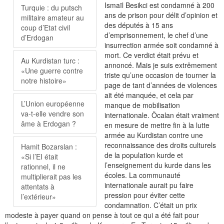
Ismaïl Besikci est condamné à 200
Turquie : du putsch
ans de prison pour délit d’opinion et
militaire amateur au
des députés à 15 ans
coup d’Etat civil
d’emprisonnement, le chef d’une
d’Erdogan
insurrection armée soit condamné à
mort. Ce verdict était prévu et
Au Kurdistan turc :
annoncé. Mais je suis extrêmement
«Une guerre contre
triste qu’une occasion de tourner la
notre histoire»
page de tant d’années de violences
ait été manquée, et cela par
L’Union européenne
manque de mobilisation
va-t-elle vendre son
internationale. Öcalan était vraiment
âme à Erdogan ?
en mesure de mettre fin à la lutte
armée au Kurdistan contre une
reconnaissance des droits culturels
Hamit Bozarslan :
de la population kurde et
«Si l’EI était
l’enseignement du kurde dans les
rationnel, il ne
écoles. La communauté
multiplierait pas les
internationale aurait pu faire
attentats à
pression pour éviter cette
l’extérieur»
condamnation. C’était un prix
modeste à payer quand on pense à tout ce qui a été fait pour