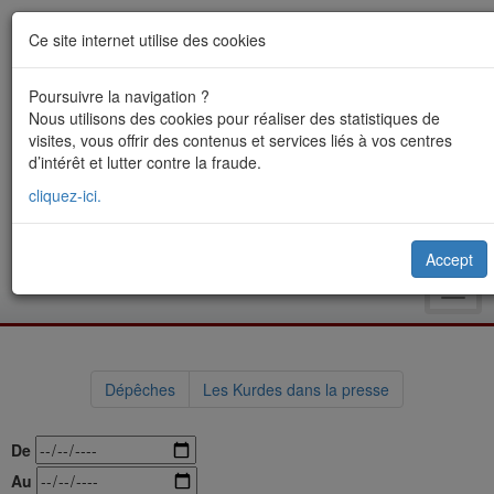
Ce site internet utilise des cookies
Poursuivre la navigation ?
Nous utilisons des cookies pour réaliser des statistiques de
visites, vous offrir des contenus et services liés à vos centres
d’intérêt et lutter contre la fraude.
cliquez-ici.
Accept
Toggl
navig
Dépêches
Les Kurdes dans la presse
De
Au