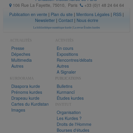
106 Rue La Fayette, 75010
,
Paris
+33 (0)1 48 24 64 64
Publication en vente
|
Plan du site
|
Mentions Légales
|
RSS
|
Newsletter
|
Contact
|
Nous écrire
La bibliothèque numérique kurde
|
La revue Études kurdes
ACTUALITÉS
ACTIVITÉS
Presse
En cours
Dépeches
Expositions
Multimedia
Rencontres/débats
Autres
Autres
A Signaler
KURDORAMA
PUBLICATIONS
Diaspora kurde
Bulletins
Prénoms kurdes
Kurmancî
Drapeau kurde
Études kurdes
Cartes du Kurdistan
INSTITUT
Images
Organisation
Les Kurdes ?
Droits de l'Homme
Bourses d'études