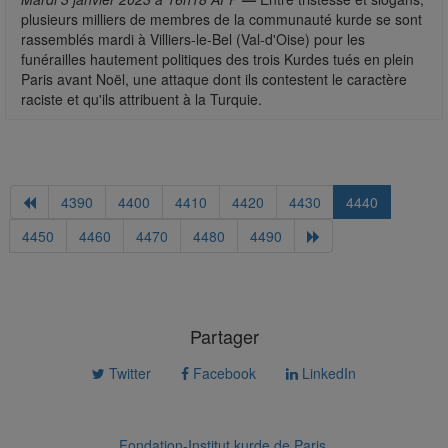
plusieurs milliers de membres de la communauté kurde se sont
rassemblés mardi à Villiers-le-Bel (Val-d'Oise) pour les
funérailles hautement politiques des trois Kurdes tués en plein
Paris avant Noël, une attaque dont ils contestent le caractère
raciste et qu'ils attribuent à la Turquie.
4390
4400
4410
4420
4430
4440
4450
4460
4470
4480
4490
Partager
Twitter
Facebook
LinkedIn
Fondation-Institut kurde de Paris