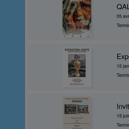
QAL
05 avr
Term
Expo
15 ja
Term
Invi
15 ju
Term