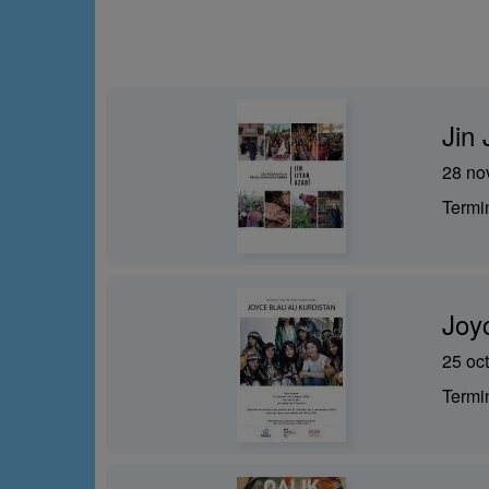
Jin
28 no
Term
Joy
25 oc
Term