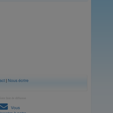
act
|
Nous écrire
otre liste de diffusion
Vous