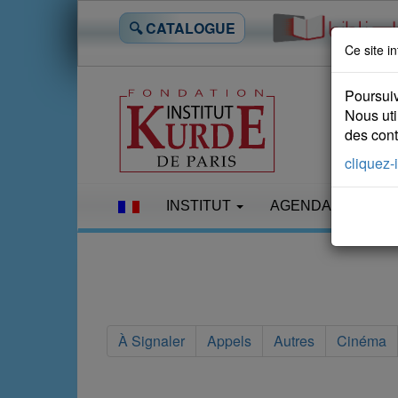
🔍 CATALOGUE
Ce site in
Poursuiv
Nous uti
des conte
cliquez-i
INSTITUT
AGENDA
LES
À Signaler
Appels
Autres
Cinéma