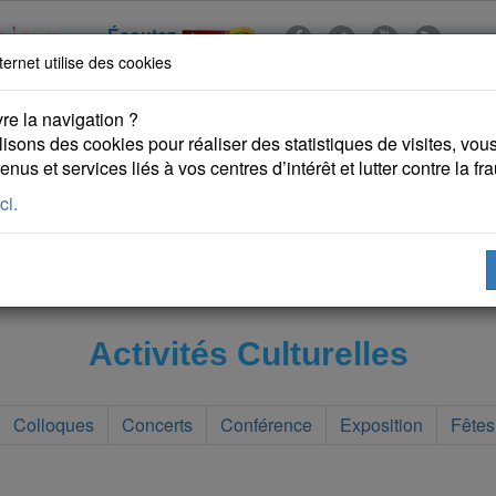
Écoutez
ternet utilise des cookies
re la navigation ?
lisons des cookies pour réaliser des statistiques de visites, vous 
nus et services liés à vos centres d’intérêt et lutter contre la fr
ci.
 KURDES
PUBLICATIONS
DROITS DE L'HOMME
Activités Culturelles
Colloques
Concerts
Conférence
Exposition
Fêtes