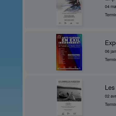
04 ma
Term
Expo
06 ja
Term
Les
02 avr
Term