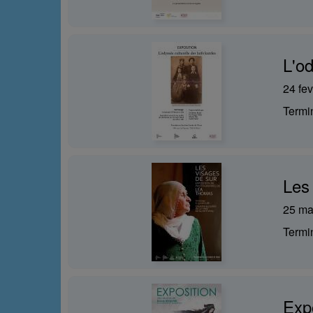
L'od
24 fev
Term
Les
25 ma
Term
Exp