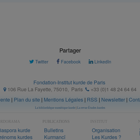
Partager
Twitter
Facebook
LinkedIn
Fondation-Institut kurde de Paris
106 Rue La Fayette, 75010
,
Paris
+33 (0)1 48 24 64 64
vente
|
Plan du site
|
Mentions Légales
|
RSS
|
Newsletter
|
Cont
La bibliothèque numérique kurde
|
La revue Études kurdes
URDORAMA
PUBLICATIONS
INSTITUT
N
iaspora kurde
Bulletins
Organisation
rénoms kurdes
Kurmancî
Les Kurdes ?