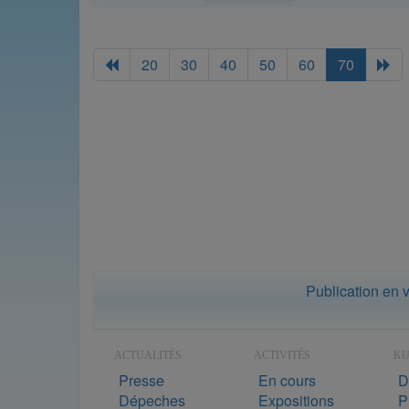
20
30
40
50
60
70
Publication en 
ACTUALITÉS
ACTIVITÉS
K
Presse
En cours
D
Dépeches
Expositions
P