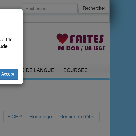
Rechercher
offrir
aude.
COURS DE LANGUE
BOURSES
Accept
FICEP
Hommage
Rencontre-débat