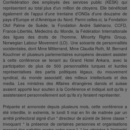
Confédération des employés des services public (KESK) qui
représentent au total plus d'un million de citoyens. Elle bénéficiait
également de l'appui d'une trentaine d'ONGs d'une douzaine de
pays d'Europe et d'Amérique du Nord. Parmi celles-ci, la Fondation
Olof Palme de Suède, la Fondation André Sakharov, CCFD,
France-Libertés, Médecins du Monde, la Fédération Internationale
des ligues des droits de l'homme, Minority Rights Group,
Norwegian Labour Movement (LO). Une soixante de personnalités
occidentales, dont Mme Mitterrand, Mme Claudia Roth, M. Bernard
Kouchner et plusieurs parlementaires européens devaient assister
à cette conférence se tenant au Grand Hotel Ankara, avec la
participation de plus de 500 personnalités turques et kurdes
représentatives des partis politiques légaux, du mouvement
syndical, du monde associatif, des milieux intellectuels et des
media. Les ministres des Affaires étrangères danois et suisse
avaient apporté leur soutien à la Conférence et indiqué soit qu'ils y
assisteraient personnellement soit qu'ils s'y feraient représenter.
Préparée et annoncée depuis plusieurs mois, cette conférence a
été interdite, in extremis, le lundi 5 mai en fin de matinée par un
arrêté préfectoral signé d'un " directeur de sûreté de 3ème classe "
invoquant " la présence de certaines personnes et organisations
menant des activités contre notre pays ", " les atteintes à l'intégrité