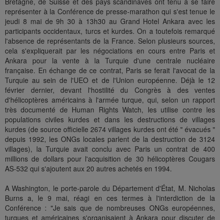
Bretagne, de Suisse et des pays scandinaves ont tenu à se faire
représenter à la Conférence de presse-marathon qui s'est tenue le
jeudi 8 mai de 9h 30 à 13h30 au Grand Hotel Ankara avec les
participants occidentaux, turcs et kurdes. On a toutefois remarqué
l'absence de représentants de la France. Selon plusieurs sources,
cela s'expliquerait par les négociations en cours entre Paris et
Ankara pour la vente à la Turquie d'une centrale nucléaire
française. En échange de ce contrat, Paris se ferait l'avocat de la
Turquie au sein de l'UEO et de l'Union européenne. Déjà le 12
février dernier, devant l'hostilité du Congrès à des ventes
d'hélicoptères américains à l'armée turque, qui, selon un rapport
très documenté de Human Rights Watch, les utilise contre les
populations civiles kurdes et dans les destructions de villages
kurdes (de source officielle 2674 villages kurdes ont été " évacués "
depuis 1992, les ONGs locales parlent de la destruction de 3124
villages), la Turquie avait conclu avec Paris un contrat de 400
millions de dollars pour l'acquisition de 30 hélicoptères Cougars
AS-532 qui s'ajoutent aux 20 autres achetés en 1994.
A Washington, le porte-parole du Département d'État, M. Nicholas
Burns a, le 9 mai, réagi en ces termes à l'interdiction de la
Conférence : "Je sais que de nombreuses ONGs européennes,
turques et américaines s'organisaient à Ankara pour discuter de