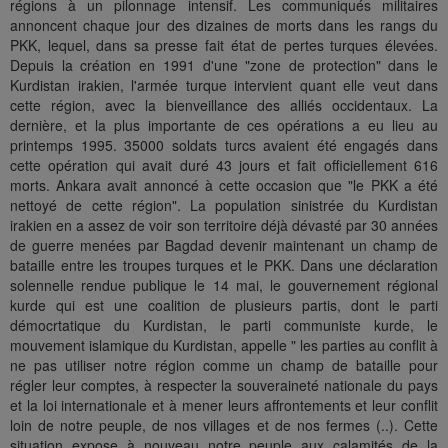
régions à un pilonnage intensif. Les communiqués militaires
annoncent chaque jour des dizaines de morts dans les rangs du
PKK, lequel, dans sa presse fait état de pertes turques élevées.
Depuis la création en 1991 d'une "zone de protection" dans le
Kurdistan irakien, l'armée turque intervient quant elle veut dans
cette région, avec la bienveillance des alliés occidentaux. La
dernière, et la plus importante de ces opérations a eu lieu au
printemps 1995. 35000 soldats turcs avaient été engagés dans
cette opération qui avait duré 43 jours et fait officiellement 616
morts. Ankara avait annoncé à cette occasion que "le PKK a été
nettoyé de cette région". La population sinistrée du Kurdistan
irakien en a assez de voir son territoire déjà dévasté par 30 années
de guerre menées par Bagdad devenir maintenant un champ de
bataille entre les troupes turques et le PKK. Dans une déclaration
solennelle rendue publique le 14 mai, le gouvernement régional
kurde qui est une coalition de plusieurs partis, dont le parti
démocrtatique du Kurdistan, le parti communiste kurde, le
mouvement islamique du Kurdistan, appelle " les parties au conflit à
ne pas utiliser notre région comme un champ de bataille pour
régler leur comptes, à respecter la souveraineté nationale du pays
et la loi internationale et à mener leurs affrontements et leur conflit
loin de notre peuple, de nos villages et de nos fermes (..). Cette
situation expose à nouveau notre peuple aux calamités de la