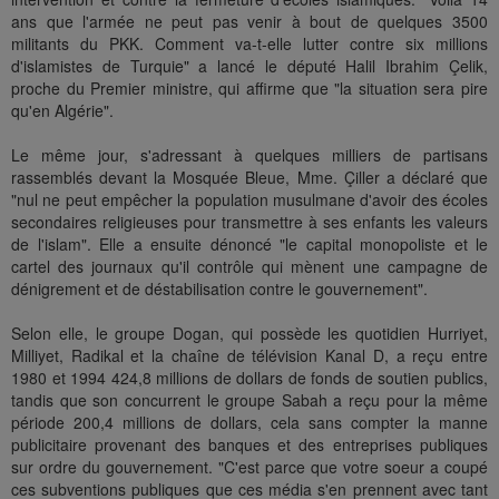
ans que l'armée ne peut pas venir à bout de quelques 3500
militants du PKK. Comment va-t-elle lutter contre six millions
d'islamistes de Turquie" a lancé le député Halil Ibrahim Çelik,
proche du Premier ministre, qui affirme que "la situation sera pire
qu'en Algérie".
Le même jour, s'adressant à quelques milliers de partisans
rassemblés devant la Mosquée Bleue, Mme. Çiller a déclaré que
"nul ne peut empêcher la population musulmane d'avoir des écoles
secondaires religieuses pour transmettre à ses enfants les valeurs
de l'islam". Elle a ensuite dénoncé "le capital monopoliste et le
cartel des journaux qu'il contrôle qui mènent une campagne de
dénigrement et de déstabilisation contre le gouvernement".
Selon elle, le groupe Dogan, qui possède les quotidien Hurriyet,
Milliyet, Radikal et la chaîne de télévision Kanal D, a reçu entre
1980 et 1994 424,8 millions de dollars de fonds de soutien publics,
tandis que son concurrent le groupe Sabah a reçu pour la même
période 200,4 millions de dollars, cela sans compter la manne
publicitaire provenant des banques et des entreprises publiques
sur ordre du gouvernement. "C'est parce que votre soeur a coupé
ces subventions publiques que ces média s'en prennent avec tant