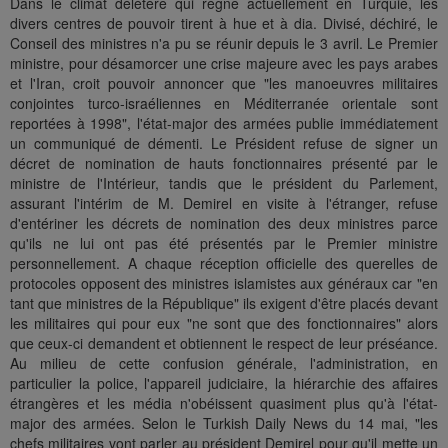
Dans le climat délétère qui règne actuellement en Turquie, les
divers centres de pouvoir tirent à hue et à dia. Divisé, déchiré, le
Conseil des ministres n'a pu se réunir depuis le 3 avril. Le Premier
ministre, pour désamorcer une crise majeure avec les pays arabes
et l'Iran, croit pouvoir annoncer que "les manoeuvres militaires
conjointes turco-israéliennes en Méditerranée orientale sont
reportées à 1998", l'état-major des armées publie immédiatement
un communiqué de démenti. Le Président refuse de signer un
décret de nomination de hauts fonctionnaires présenté par le
ministre de l'Intérieur, tandis que le président du Parlement,
assurant l'intérim de M. Demirel en visite à l'étranger, refuse
d'entériner les décrets de nomination des deux ministres parce
qu'ils ne lui ont pas été présentés par le Premier ministre
personnellement. A chaque réception officielle des querelles de
protocoles opposent des ministres islamistes aux généraux car "en
tant que ministres de la République" ils exigent d'être placés devant
les militaires qui pour eux "ne sont que des fonctionnaires" alors
que ceux-ci demandent et obtiennent le respect de leur préséance.
Au milieu de cette confusion générale, l'administration, en
particulier la police, l'appareil judiciaire, la hiérarchie des affaires
étrangères et les média n'obéissent quasiment plus qu'à l'état-
major des armées. Selon le Turkish Daily News du 14 mai, "les
chefs militaires vont parler au président Demirel pour qu'il mette un