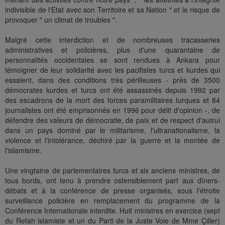
indivisible de l'Etat avec son Territoire et sa Nation " et le risque de
provoquer " un climat de troubles ".
Malgré cette interdiction et de nombreuses tracasseries
administratives et policières, plus d'une quarantaine de
personnalités occidentales se sont rendues à Ankara pour
témoigner de leur solidarité avec les pacifistes turcs et kurdes qui
essaient, dans des conditions très périlleuses - près de 3500
démocrates kurdes et turcs ont été assassinés depuis 1992 par
des escadrons de la mort des forces paramilitaires turques et 84
journalistes ont été emprisonnés en 1996 pour délit d'opinion -, de
défendre des valeurs de démocratie, de paix et de respect d'autrui
dans un pays dominé par le militarisme, l'ultranationalisme, la
violence et l'intolérance, déchiré par la guerre et la montée de
l'islamisme.
Une vingtaine de parlementaires turcs et six anciens ministres, de
tous bords, ont tenu à prendre ostensiblement part aux dîners-
débats et à la conférence de presse organisés, sous l'étroite
surveillance policière en remplacement du programme de la
Conférence Internationale interdite. Huit ministres en exercice (sept
du Refah islamiste et un du Parti de la Juste Voie de Mme Çiller)