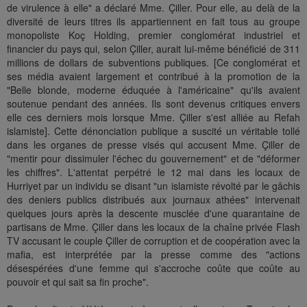
de virulence à elle" a déclaré Mme. Çiller. Pour elle, au delà de la
diversité de leurs titres ils appartiennent en fait tous au groupe
monopoliste Koç Holding, premier conglomérat industriel et
financier du pays qui, selon Çiller, aurait lui-même bénéficié de 311
millions de dollars de subventions publiques. [Ce conglomérat et
ses média avaient largement et contribué à la promotion de la
"Belle blonde, moderne éduquée à l'américaine" qu'ils avaient
soutenue pendant des années. Ils sont devenus critiques envers
elle ces derniers mois lorsque Mme. Çiller s'est alliée au Refah
islamiste]. Cette dénonciation publique a suscité un véritable tollé
dans les organes de presse visés qui accusent Mme. Çiller de
"mentir pour dissimuler l'échec du gouvernement" et de "déformer
les chiffres". L'attentat perpétré le 12 mai dans les locaux de
Hurriyet par un individu se disant "un islamiste révolté par le gâchis
des deniers publics distribués aux journaux athées" intervenait
quelques jours après la descente musclée d'une quarantaine de
partisans de Mme. Çiller dans les locaux de la chaîne privée Flash
TV accusant le couple Çiller de corruption et de coopération avec la
mafia, est interprétée par la presse comme des "actions
désespérées d'une femme qui s'accroche coûte que coûte au
pouvoir et qui sait sa fin proche".