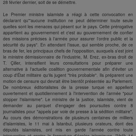
28 février dernier, soit de se démettre.
Le Premier ministre islamiste a réagi à cette convocation en
déclarant qu'"aucune institution ne peut déterminer toute seule
quelles sont les menaces qui pèsent sur le pays. Cette prérogative
appartient au gouvernement et c'est au gouvernement de confier
des missions précises à l'armée pour assurer l'ordre public et la
sécurité du pays". En attendant l'issue, qui semble proche, de ce
bras de fer, les principaux chefs de l'opposition, auxquels s'est joint
le ministre démissionnaire de l'industrie, M. Erez, ex-bras droit de
T. Çiller, intensifient leurs consultations pour préparer une
alternative à l'actuelle coalition gouvernementale afin d'éviter un
coup d'État militaire qu'ils jugent "très probable". Ils préparent une
motion de censure qui devrait être bientôt présentée au Parlement.
De nombreux éditorialistes de la presse turque en appellent
ouvertement et quotidiennement à l'intervention de l'armée "pour
stopper l'islamisme". Le ministre de la justice, islamiste, vient de
demander au parquet d'engager des poursuites contre 8
journalistes pour "appels par voie de presse à la sédition militaire".
Au cours des démonstrations de plusieurs centaines de milliers
d'islamistes, le 11 mai à Istanbul, plusieurs orateurs, dont des
députés islamistes, ont mis en garde l'armée contre toute
intervention et contre la fermeture d'écoles islamiques. "Voilà 14