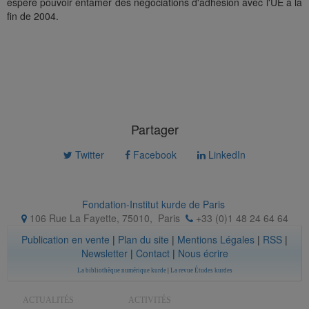
espère pouvoir entamer des négociations d'adhésion avec l'UE à la
fin de 2004.
Partager
Twitter
Facebook
LinkedIn
Fondation-Institut kurde de Paris
106 Rue La Fayette, 75010
,
Paris
+33 (0)1 48 24 64 64
Publication en vente
|
Plan du site
|
Mentions Légales
|
RSS
|
Newsletter
|
Contact
|
Nous écrire
La bibliothèque numérique kurde
|
La revue Études kurdes
ACTUALITÉS
ACTIVITÉS