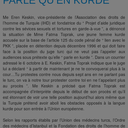
PARLE QU’EN KURDE
Me Eren Keskin, vice-présidente de l’Association des droits de
l’homme de Turquie (IHD) et fondatrice du “ Projet d’aide juridique
contre les sévices sexuels et tortures en garde-à-vue ”, a dénoncé
la situation de Mme Fatma Toprak, une jeune femme kurde
accusée sur la base de l’article 125 du code pénal de “ lien avec le
PKK ”, placée en détention depuis décembre 1996 et qui doit faire
face à la position du juge turc qui ne veut pas l’appeler aux
audiences sous prétexte qu’elle “ parle en kurde ”. Dans un courrier
adressé le 6 octobre à E. Keskin, Fatma Toprak indique que le juge
lui a déclaré “ à partir de maintenant je ne te convoquerai plus à la
cour…Tu protestes contre nous depuis sept ans en ne parlant pas
le turc, on va à notre tour protester contre toi en ne t’appelant plus
au procès ”. Me Keskin a précisé que Fatma Toprak est
accompagnée d’interprète depuis le début de son procès et qu’il
est étonnant de voir une telle position aujourd’hui alors même que
la Turquie prétend avoir aboli les obstacles opposés à la langue
kurde pour son entrée à l’Union européenne.
Selon les rapports établis par l’Union des médecins turcs, l’Ordre
des médecins d’Istanbul et la Fondation des droits de l’homme de