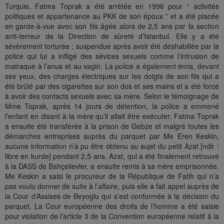
Turquie, Fatma Toprak a été arrêtée en 1996 pour “ activités
politiques et appartenance au PKK de son époux ” et a été placée
en garde-à-vue avec son fils âgée alors de 2,5 ans par la section
anti-terreur de la Direction de sûreté d’Istanbul. Elle y a été
sévèrement torturée ; suspendue après avoir été déshabillée par la
police qui lui a infligé des sévices sexuels comme l’intrusion de
matraque à l’anus et au vagin. La police a également émis, devant
ses yeux, des charges électriques sur les doigts de son fils qui a
été brûlé par des cigarettes sur son dos et ses mains et a été forcé
à avoir des contacts sexuels avec sa mère. Selon le témoignage de
Mme Toprak, après 14 jours de détention, la police a emmené
l’enfant en disant à la mère qu’il allait être exécuter. Fatma Toprak
a ensuite été transférée à la prison de Gebze et malgré toutes les
démarches entreprises auprès du parquet par Me Eren Keskin,
aucune information n’a pu être obtenu au sujet du petit Azat [ndlr :
libre en kurde] pendant 2,5 ans. Azat, qui a été finalement retrouvé
à la DASS de Bahçelievler, a ensuite remis à sa mère emprisonnée.
Me Keskin a saisi le procureur de la République de Fatih qui n’a
pas voulu donner de suite à l’affaire, puis elle a fait appel auprès de
la Cour d’Assises de Beyoglu qui s’est conformée à la décision du
parquet. La Cour européenne des droits de l’homme a été saisie
pour violation de l’article 3 de la Convention européenne relatif à la