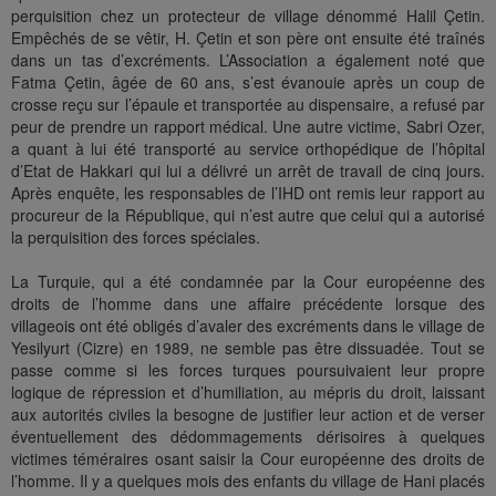
perquisition chez un protecteur de village dénommé Halil Çetin.
Empêchés de se vêtir, H. Çetin et son père ont ensuite été traînés
dans un tas d’excréments. L’Association a également noté que
Fatma Çetin, âgée de 60 ans, s’est évanouie après un coup de
crosse reçu sur l’épaule et transportée au dispensaire, a refusé par
peur de prendre un rapport médical. Une autre victime, Sabri Ozer,
a quant à lui été transporté au service orthopédique de l’hôpital
d’Etat de Hakkari qui lui a délivré un arrêt de travail de cinq jours.
Après enquête, les responsables de l’IHD ont remis leur rapport au
procureur de la République, qui n’est autre que celui qui a autorisé
la perquisition des forces spéciales.
La Turquie, qui a été condamnée par la Cour européenne des
droits de l’homme dans une affaire précédente lorsque des
villageois ont été obligés d’avaler des excréments dans le village de
Yesilyurt (Cizre) en 1989, ne semble pas être dissuadée. Tout se
passe comme si les forces turques poursuivaient leur propre
logique de répression et d’humiliation, au mépris du droit, laissant
aux autorités civiles la besogne de justifier leur action et de verser
éventuellement des dédommagements dérisoires à quelques
victimes téméraires osant saisir la Cour européenne des droits de
l’homme. Il y a quelques mois des enfants du village de Hani placés