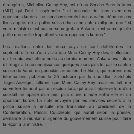
étrangères, Micheline Calmy-Rey, est dû au Service Secrets turcs
(MIT) qui l’ont “ espionnée ” et accusée de liens avec des
opposants kurdes. Les services secrets turcs auraient dénoncé ces
liens auprès de la police suisse dans une note expliquant que “ si
votre ministre n'est pas persona grata à Ankara, c'est parce qu'elle
prête une oreille trop attentive aux opposants kurdes ”.
Les relations entre les deux pays se sont détériorées fin
septembre, lorsqu'une visite que Mme Calmy-Rey devait effectuer
en Turquie avait été annulée au dernier moment. Ankara avait alors
dit réagir à la reconnaissance, quelques jours plus tôt par le canton
suisse de Vaud, du génocide arménien. Le Matin, qui reprend des
informations publiées le 25 octobre par le quotidien zurichois
Tages-Anzeiger, affirme que Mme Calmy-Rey avait en fait été
surveillée fin août par un espion turc, qui aurait observé lors d'un
cocktail un aparté d'un peu plus d'une minute entre elle et un
opposant kurde. La note envoyée par les services secrets à la
police suisse a ensuite été transmise au président de la
Confédération, Pascal Couchepin, qui aurait selon la presse,
demandé la réunion d'urgence du gouvernement suisse pour faire
la leçon à la ministre.