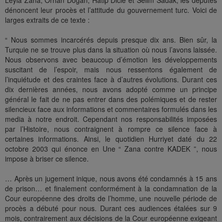
Leyla Zana, Orhan Dogan, Hatip Dicle et Selim Sadak, les députés
dénoncent leur procès et l’attitude du gouvernement turc. Voici de
larges extraits de ce texte :
“ Nous sommes incarcérés depuis presque dix ans. Bien sûr, la
Turquie ne se trouve plus dans la situation où nous l’avons laissée.
Nous observons avec beaucoup d’émotion les développements
suscitant de l’espoir, mais nous ressentons également de
l’inquiétude et des craintes face à d’autres évolutions. Durant ces
dix dernières années, nous avons adopté comme un principe
général le fait de ne pas entrer dans des polémiques et de rester
silencieux face aux informations et commentaires formulés dans les
media à notre endroit. Cependant nos responsabilités imposées
par l’Histoire, nous contraignent à rompre ce silence face à
certaines informations. Ainsi, le quotidien Hurriyet daté du 22
octobre 2003 qui énonce en Une “ Zana contre KADEK ”, nous
impose à briser ce silence.
… Après un jugement inique, nous avons été condamnés à 15 ans
de prison… et finalement conformément à la condamnation de la
Cour européenne des droits de l’homme, une nouvelle période de
procès a débuté pour nous. Durant ces audiences étalées sur 9
mois, contrairement aux décisions de la Cour européenne exigeant