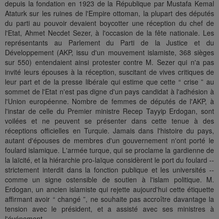
depuis la fondation en 1923 de la République par Mustafa Kemal
Ataturk sur les ruines de l'Empire ottoman, la plupart des députés
du parti au pouvoir devaient boycotter une réception du chef de
l'Etat, Ahmet Necdet Sezer, à l'occasion de la fête nationale. Les
représentants au Parlement du Parti de la Justice et du
Développement (AKP, issu d'un mouvement islamiste, 368 sièges
sur 550) entendaient ainsi protester contre M. Sezer qui n'a pas
invité leurs épouses à la réception, suscitant de vives critiques de
leur part et de la presse libérale qui estime que cette “ crise ” au
sommet de l'Etat n'est pas digne d'un pays candidat à l'adhésion à
l'Union européenne. Nombre de femmes de députés de l'AKP, à
l'instar de celle du Premier ministre Recep Tayyip Erdogan, sont
voilées et ne peuvent se présenter dans cette tenue à des
réceptions officielles en Turquie. Jamais dans l'histoire du pays,
autant d'épouses de membres d'un gouvernement n'ont porté le
foulard islamique. L'armée turque, qui se proclame la gardienne de
la laïcité, et la hiérarchie pro-laïque considèrent le port du foulard --
strictement interdit dans la fonction publique et les universités --
comme un signe ostensible de soutien à l'islam politique. M.
Erdogan, un ancien islamiste qui rejette aujourd'hui cette étiquette
affirmant avoir “ changé ”, ne souhaite pas accroître davantage la
tension avec le président, et a assisté avec ses ministres à
l'événement.