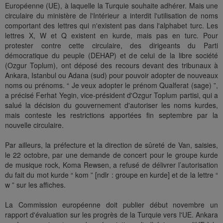
Européenne (UE), à laquelle la Turquie souhaite adhérer. Mais une
circulaire du ministère de l'Intérieur a interdit l'utilisation de noms
comportant des lettres qui n'existent pas dans l'alphabet turc. Les
lettres X, W et Q existent en kurde, mais pas en turc. Pour
protester contre cette circulaire, des dirigeants du Parti
démocratique du peuple (DEHAP) et de celui de la libre société
(Ozgur Toplum), ont déposé des recours devant des tribunaux à
Ankara, Istanbul ou Adana (sud) pour pouvoir adopter de nouveaux
noms ou prénoms. “ Je veux adopter le prénom Qualferat (sage) ”,
a précisé Ferhat Yegin, vice-président d'Ozgur Toplum partisi, qui a
salué la décision du gouvernement d'autoriser les noms kurdes,
mais conteste les restrictions apportées fin septembre par la
nouvelle circulaire.
Par ailleurs, la préfecture et la direction de sûreté de Van, saisies,
le 22 octobre, par une demande de concert pour le groupe kurde
de musique rock, Koma Rewsen, a refusé de délivrer l’autorisation
du fait du mot kurde “ kom ” [ndlr : groupe en kurde] et de la lettre “
w ” sur les affiches.
La Commission européenne doit publier début novembre un
rapport d'évaluation sur les progrès de la Turquie vers l'UE. Ankara