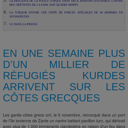
LA DESCENTE DE LA POLICE TURQUE DANS DEUX MAISONS D’ISTANBUL CONTRE
DES GRÈVISTES DE LA FAIM, FAIT QUATRE MORTS
LA TURQUIE ENVOIE UNE UNITÉ DE FORCES SPÉCIALES DE 90 HOMMES EN
AFGHANISTAN
LU DANS LA PRESSE
EN UNE SEMAINE PLUS
D’UN MILLIER DE
RÉFUGIÉS KURDES
ARRIVENT SUR LES
CÔTES GRECQUES
Les garde-côtes grecs ont, le 5 novembre, remorqué dans un port
de l'île ionienne de Zante un navire battant pavillon turc, qui dérivait
avec plus de 1.000 immigrants clandestins en raison d'un feu dans