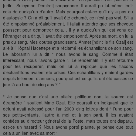
[ndlr : Suleyman Demirel] soupçonner. Il aurait pu lui-même tenir
cela de quelqu’un d’autre. Mais pourquoi est-ce qu’il n’y a pas eu
d’autopsie ? On a dit qu’il avait été exhumé, ce n’est pas vrai. S’il a
été empoisonné préalablement, il fallait attendre que ses cheveux
poussent pour démontrer cela… Il y a quelqu’un qui est venu de
l’étranger et a dit qu’il avait été empoisonné. Après sa mort, on lui a
pris du sang. Mes doutes grandissant, Ahmet [ndlr : le fils Ozal] est
allé à l’Hôpital Hacettepe et a réclamé les échantillons de son sang.
Le laborantin lui a dit “ nous avons le sang. Comme il était
intéressant, nous l’avons gardé ”. Le lendemain, il y est retourné
pour les récupérer, mais on lui a répliqué que les flacons
d’échantillons avaient été brisés. Ces échantillons y étaient gardés
depuis tellement d’années, pourquoi est-ce qu’ils ont été cassés ce
jour-là au bout de cinq ans ? ”
“ Je pense que c’est une affaire politique dont la source est
étrangère ” soutient Mme Ozal. Elle poursuit en indiquant que le
défunt avait adressé pour l’an 2000 cinq lettres dont “ l’une pour
ses petits-enfants, l’autre à moi et à son parti. Il les avaient
confiées au directeur général de la Poste, mais toutes ont disparu,
est-ce un hasard ? Nous avons porté plainte, je pense que tout
cela a un lien avec sa mort ”