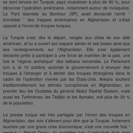
se sont tenues en Turquie, pays musulman à plus de 90 %, pour
dénoncer l'opération américaine, notamment autour de mosquées.
Le Parti islamiste du Bonheur (SP), avait demandé l'arrêt “
immédiat ” des frappes américaines en Afghanistan et s'était
opposé à l'envoi de troupes turques.
La Turquie s'est, dès le départ, rangée aux côtés de son allié
américain, et lui a ouvert son espace aérien et ses bases ainsi que
ses renseignements sur l'Afghanistan. Elle s'est également
déclarée prête à participer à une force de maintien de la paix, une
fois le "régime archaïque" des talibans renversés. Le Parlement
turc a, le 10 octobre, autorisé le gouvernement à envoyer des
troupes à l'étranger et à abriter des troupes étrangères dans le
cadre de l'opération menée par les Etats-Unis. Ankara soutient
traditionnellement les ethnies turcophones en Afghanistan, en
premier lieu les Ouzbeks du général Abdul Rashid Dostam, mais
aussi les Turkmènes, les Tadjiks et les Aymaks, soit plus de 30 %
de la population.
La presse turque est très partagée par l’envoi des troupes en
Afghanistan, des voix s’élèvent pour dire que la Turquie, fortement
touchée par une grave crise économique, s’est une nouvelle fois “
vendue ”. Necati Dogru, du quotidien turc Cumhuriyet écrit ainsi