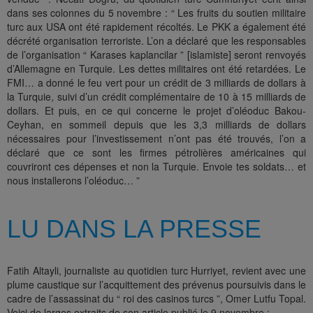
dans ses colonnes du 5 novembre : “ Les fruits du soutien militaire
turc aux USA ont été rapidement récoltés. Le PKK a également été
décrété organisation terroriste. L’on a déclaré que les responsables
de l’organisation “ Karases kaplancilar ” [islamiste] seront renvoyés
d’Allemagne en Turquie. Les dettes militaires ont été retardées. Le
FMI… a donné le feu vert pour un crédit de 3 milliards de dollars à
la Turquie, suivi d’un crédit complémentaire de 10 à 15 milliards de
dollars. Et puis, en ce qui concerne le projet d’oléoduc Bakou-
Ceyhan, en sommeil depuis que les 3,3 milliards de dollars
nécessaires pour l’investissement n’ont pas été trouvés, l’on a
déclaré que ce sont les firmes pétrolières américaines qui
couvriront ces dépenses et non la Turquie. Envoie tes soldats… et
nous installerons l’oléoduc… ”
LU DANS LA PRESSE
Fatih Altayli, journaliste au quotidien turc Hurriyet, revient avec une
plume caustique sur l’acquittement des prévenus poursuivis dans le
cadre de l’assassinat du “ roi des casinos turcs ”, Omer Lutfu Topal.
Voici de larges extraits de son article publié le 9 novembre :