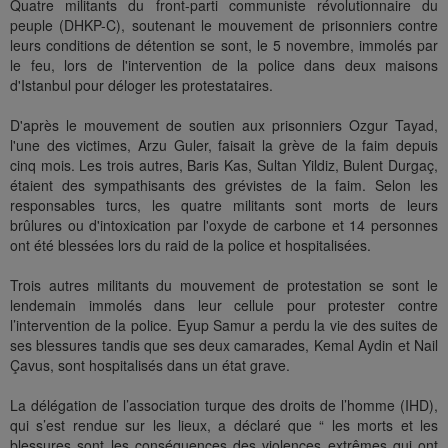
Quatre militants du front-parti communiste révolutionnaire du
peuple (DHKP-C), soutenant le mouvement de prisonniers contre
leurs conditions de détention se sont, le 5 novembre, immolés par
le feu, lors de l'intervention de la police dans deux maisons
d'Istanbul pour déloger les protestataires.
D'après le mouvement de soutien aux prisonniers Ozgur Tayad,
l'une des victimes, Arzu Guler, faisait la grève de la faim depuis
cinq mois. Les trois autres, Baris Kas, Sultan Yildiz, Bulent Durgaç,
étaient des sympathisants des grévistes de la faim. Selon les
responsables turcs, les quatre militants sont morts de leurs
brûlures ou d'intoxication par l'oxyde de carbone et 14 personnes
ont été blessées lors du raid de la police et hospitalisées.
Trois autres militants du mouvement de protestation se sont le
lendemain immolés dans leur cellule pour protester contre
l’intervention de la police. Eyup Samur a perdu la vie des suites de
ses blessures tandis que ses deux camarades, Kemal Aydin et Nail
Çavus, sont hospitalisés dans un état grave.
La délégation de l’association turque des droits de l’homme (IHD),
qui s’est rendue sur les lieux, a déclaré que “ les morts et les
blessures sont les conséquences des violences extrêmes qui ont