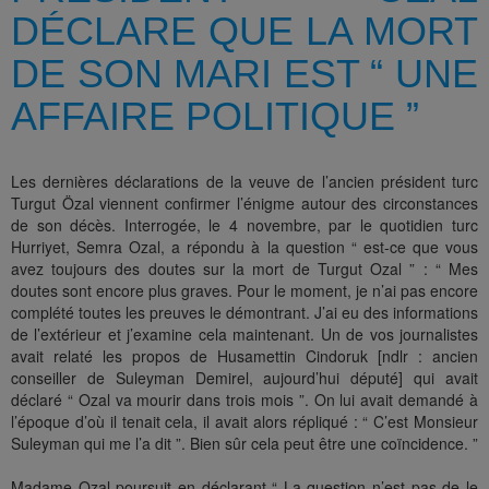
DÉCLARE QUE LA MORT
DE SON MARI EST “ UNE
AFFAIRE POLITIQUE ”
Les dernières déclarations de la veuve de l’ancien président turc
Turgut Özal viennent confirmer l’énigme autour des circonstances
de son décès. Interrogée, le 4 novembre, par le quotidien turc
Hurriyet, Semra Ozal, a répondu à la question “ est-ce que vous
avez toujours des doutes sur la mort de Turgut Ozal ” : “ Mes
doutes sont encore plus graves. Pour le moment, je n’ai pas encore
complété toutes les preuves le démontrant. J’ai eu des informations
de l’extérieur et j’examine cela maintenant. Un de vos journalistes
avait relaté les propos de Husamettin Cindoruk [ndlr : ancien
conseiller de Suleyman Demirel, aujourd’hui député] qui avait
déclaré “ Ozal va mourir dans trois mois ”. On lui avait demandé à
l’époque d’où il tenait cela, il avait alors répliqué : “ C’est Monsieur
Suleyman qui me l’a dit ”. Bien sûr cela peut être une coïncidence. ”
Madame Ozal poursuit en déclarant “ La question n’est pas de le