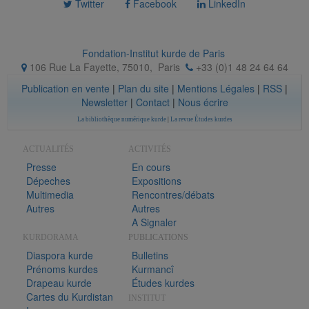
Twitter
Facebook
LinkedIn
Fondation-Institut kurde de Paris
106 Rue La Fayette, 75010
,
Paris
+33 (0)1 48 24 64 64
Publication en vente
|
Plan du site
|
Mentions Légales
|
RSS
|
Newsletter
|
Contact
|
Nous écrire
La bibliothèque numérique kurde
|
La revue Études kurdes
ACTUALITÉS
ACTIVITÉS
Presse
En cours
Dépeches
Expositions
Multimedia
Rencontres/débats
Autres
Autres
A Signaler
KURDORAMA
PUBLICATIONS
Diaspora kurde
Bulletins
Prénoms kurdes
Kurmancî
Drapeau kurde
Études kurdes
Cartes du Kurdistan
INSTITUT