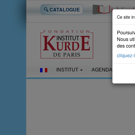
🔍 CATALOGUE
Ce site in
Poursuiv
Nous uti
des conte
cliquez-i
INSTITUT
AGENDA
LES