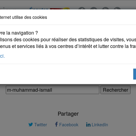
Écoutez
ternet utilise des cookies
re la navigation ?
lisons des cookies pour réaliser des statistiques de visites, vous 
nus et services liés à vos centres d’intérêt et lutter contre la fr
ci.
 KURDES
PUBLICATIONS
DROITS DE L'HOMME
Partager
Twitter
Facebook
LinkedIn