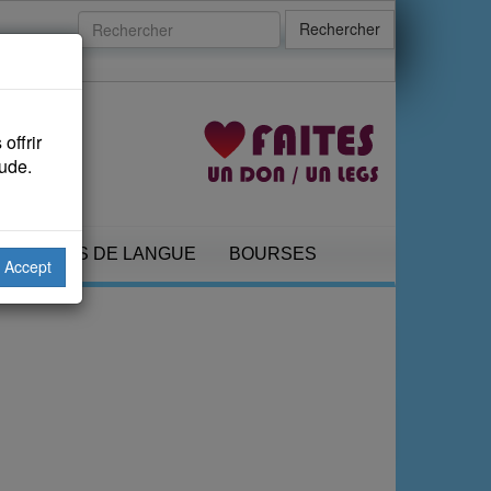
Rechercher
offrir
aude.
COURS DE LANGUE
BOURSES
Accept