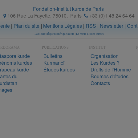
Fondation-Institut kurde de Paris
106 Rue La Fayette, 75010
,
Paris
+33 (0)1 48 24 64 64
vente
|
Plan du site
|
Mentions Légales
|
RSS
|
Newsletter
|
Cont
La bibliothèque numérique kurde
|
La revue Études kurdes
URDORAMA
PUBLICATIONS
INSTITUT
N
iaspora kurde
Bulletins
Organisation
rénoms kurdes
Kurmancî
Les Kurdes ?
rapeau kurde
Études kurdes
Droits de l'Homme
artes du
Bourses d'études
urdistan
Contacts
mages