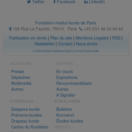
Twitter
Facebook
LinkedIn
Fondation-Institut kurde de Paris
106 Rue La Fayette, 75010
,
Paris
+33 (0)1 48 24 64 64
Publication en vente
|
Plan du site
|
Mentions Légales
|
RSS
|
Newsletter
|
Contact
|
Nous écrire
La bibliothèque numérique kurde
|
La revue Études kurdes
ACTUALITÉS
ACTIVITÉS
Presse
En cours
Dépeches
Expositions
Multimedia
Rencontres/débats
Autres
Autres
A Signaler
KURDORAMA
PUBLICATIONS
Diaspora kurde
Bulletins
Prénoms kurdes
Kurmancî
Drapeau kurde
Études kurdes
Cartes du Kurdistan
INSTITUT