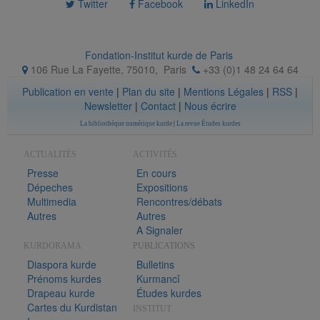
Twitter
Facebook
LinkedIn
Fondation-Institut kurde de Paris
106 Rue La Fayette, 75010
,
Paris
+33 (0)1 48 24 64 64
Publication en vente
|
Plan du site
|
Mentions Légales
|
RSS
|
Newsletter
|
Contact
|
Nous écrire
La bibliothèque numérique kurde
|
La revue Études kurdes
ACTUALITÉS
ACTIVITÉS
Presse
En cours
Dépeches
Expositions
Multimedia
Rencontres/débats
Autres
Autres
A Signaler
KURDORAMA
PUBLICATIONS
Diaspora kurde
Bulletins
Prénoms kurdes
Kurmancî
Drapeau kurde
Études kurdes
Cartes du Kurdistan
INSTITUT