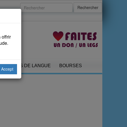
Rechercher
offrir
aude.
COURS DE LANGUE
BOURSES
Accept