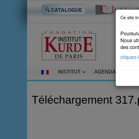
🔍 CATALOGUE
Ce site in
Poursuiv
Nous uti
des conte
cliquez-i
INSTITUT
AGENDA
LES
Téléchargement 317.