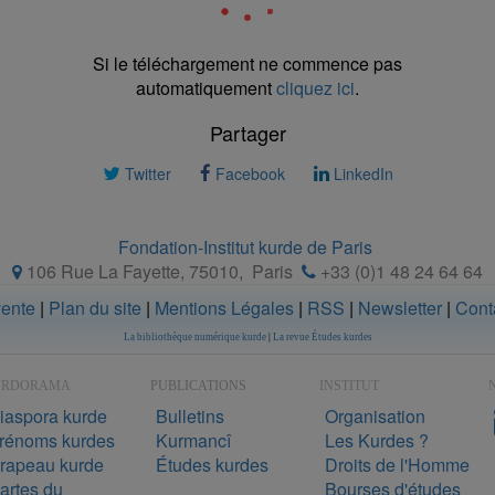
Si le téléchargement ne commence pas
automatiquement
cliquez ici
.
Partager
Twitter
Facebook
LinkedIn
Fondation-Institut kurde de Paris
106 Rue La Fayette, 75010
,
Paris
+33 (0)1 48 24 64 64
vente
|
Plan du site
|
Mentions Légales
|
RSS
|
Newsletter
|
Cont
La bibliothèque numérique kurde
|
La revue Études kurdes
URDORAMA
PUBLICATIONS
INSTITUT
N
iaspora kurde
Bulletins
Organisation
rénoms kurdes
Kurmancî
Les Kurdes ?
rapeau kurde
Études kurdes
Droits de l'Homme
artes du
Bourses d'études