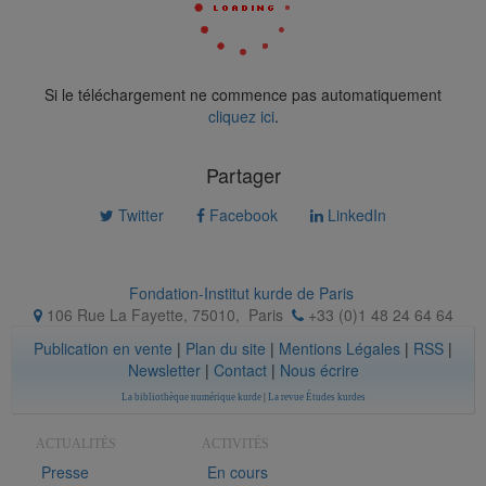
Si le téléchargement ne commence pas automatiquement
cliquez ici
.
Partager
Twitter
Facebook
LinkedIn
Fondation-Institut kurde de Paris
106 Rue La Fayette, 75010
,
Paris
+33 (0)1 48 24 64 64
Publication en vente
|
Plan du site
|
Mentions Légales
|
RSS
|
Newsletter
|
Contact
|
Nous écrire
La bibliothèque numérique kurde
|
La revue Études kurdes
ACTUALITÉS
ACTIVITÉS
Presse
En cours