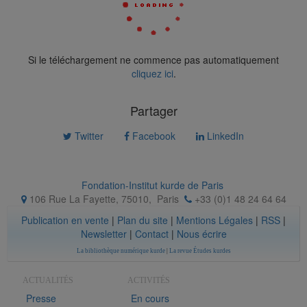
Si le téléchargement ne commence pas automatiquement
cliquez ici
.
Partager
Twitter
Facebook
LinkedIn
Fondation-Institut kurde de Paris
106 Rue La Fayette, 75010
,
Paris
+33 (0)1 48 24 64 64
Publication en vente
|
Plan du site
|
Mentions Légales
|
RSS
|
Newsletter
|
Contact
|
Nous écrire
La bibliothèque numérique kurde
|
La revue Études kurdes
ACTUALITÉS
ACTIVITÉS
Presse
En cours