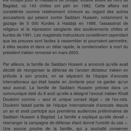
Bagdad, où 143 chiites ont péri en 1982. Cette affaire est
considérée comme relativement mineure au regard des autres
accusations qui pèsent contre Saddam Hussein, notamment le
gazage de 5 000 Kurdes à Halabja en 1988, l’assassinat de
religieux et la répression sanglante des soulèvements chiites et
kurdes de 1991. Les magistrats instructeurs considèrent cependant
que les preuves sont faciles à rassembler et pourraient permettre,
à elles seules et dans un délai rapide, la condamnation à mort du
président irakien renversé en mars 2003.
Par ailleurs, la famille de Saddam Hussein a annoncé qu'elle avait
décidé de réorganiser la défense de l'ancien dictateur irakien en
prélude à son procès, en se séparant de l'équipe d'avocats
internationaux qui était basée en Jordanie pour ne garder qu'un
seul avocat. La famille de Saddam Hussein précise dans un
communiqué daté du 8 août qu'elle a désigné l'avocat irakien Khalil
Douleimi comme « seul et unique conseil légal » de l'ex-raïs.
Douleimi faisait partie de l'équipe internationale d'avocats depuis
un an et avait participé aux premières audiences préliminaires de
Saddam Hussein à Bagdad. La famille a expliqué qu'elle devait «
réarranger la campagne de défense étant donné l'unicité du cas ».
Une source proche de la famille, qui a souhaité conserver