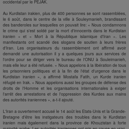
occidental par le PEJAK.
Au Kurdistan irakien, plus de 400 personnes se sont rassemblées,
le 6 août, dans le centre de la ville à Souleymanieh, brandissant
des banderoles sur lesquelles on pouvait lire: « Nous condamnons
le crime qui s'est soldé par la mort d'innocents dans le Kurdistan
iranien » et « Mort à la République islamique d'Iran ». Les
manifestants ont scandé des slogans de soutien à leurs frères
d'Iran. Les organisateurs du rassemblement ont affirmé avoir
demandé une autorisation il y a quelques jours aux services de
l'ordre pour se diriger vers le bureau de l'ONU à Souleimanieh,
mais elle leur a été refusée. « Nous appelons à la libération de tous
les prisonniers politiques et à la fin de l'état d'urgence dans le
Kurdistan iranien », a affirmé Mostafa Fatih, un Kurde iranien
réfugié en Irak. « Nous appelons aussi les groupes de défense des
droits de l'Homme et les organisations internationales à exiger
l'arrêt des arrestations et de l'oppression des Kurdes aux mains
des autorités iraniennes », a-t-il ajouté.
L'Iran a ouvertement accusé le 14 août les Etats-Unis et la Grande-
Bretagne d'être les instigateurs des troubles dans le Kurdistan
iranien mais également dans la province de Khouzistan à forte
majorité arabe. Les autorités iraniennes ont mis en cause en vrac,