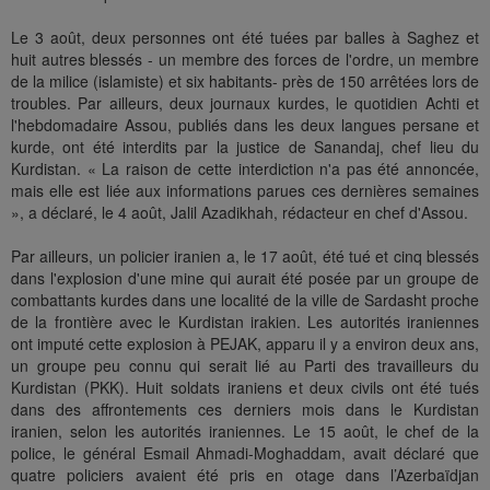
Le 3 août, deux personnes ont été tuées par balles à Saghez et
huit autres blessés - un membre des forces de l'ordre, un membre
de la milice (islamiste) et six habitants- près de 150 arrêtées lors de
troubles. Par ailleurs, deux journaux kurdes, le quotidien Achti et
l'hebdomadaire Assou, publiés dans les deux langues persane et
kurde, ont été interdits par la justice de Sanandaj, chef lieu du
Kurdistan. « La raison de cette interdiction n'a pas été annoncée,
mais elle est liée aux informations parues ces dernières semaines
», a déclaré, le 4 août, Jalil Azadikhah, rédacteur en chef d'Assou.
Par ailleurs, un policier iranien a, le 17 août, été tué et cinq blessés
dans l'explosion d'une mine qui aurait été posée par un groupe de
combattants kurdes dans une localité de la ville de Sardasht proche
de la frontière avec le Kurdistan irakien. Les autorités iraniennes
ont imputé cette explosion à PEJAK, apparu il y a environ deux ans,
un groupe peu connu qui serait lié au Parti des travailleurs du
Kurdistan (PKK). Huit soldats iraniens et deux civils ont été tués
dans des affrontements ces derniers mois dans le Kurdistan
iranien, selon les autorités iraniennes. Le 15 août, le chef de la
police, le général Esmail Ahmadi-Moghaddam, avait déclaré que
quatre policiers avaient été pris en otage dans l’Azerbaïdjan