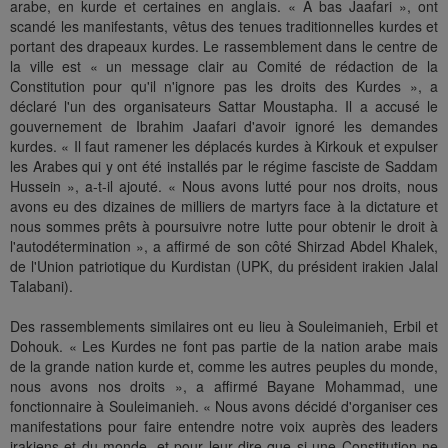
arabe, en kurde et certaines en anglais. « A bas Jaafari », ont
scandé les manifestants, vêtus des tenues traditionnelles kurdes et
portant des drapeaux kurdes. Le rassemblement dans le centre de
la ville est « un message clair au Comité de rédaction de la
Constitution pour qu'il n'ignore pas les droits des Kurdes », a
déclaré l'un des organisateurs Sattar Moustapha. Il a accusé le
gouvernement de Ibrahim Jaafari d'avoir ignoré les demandes
kurdes. « Il faut ramener les déplacés kurdes à Kirkouk et expulser
les Arabes qui y ont été installés par le régime fasciste de Saddam
Hussein », a-t-il ajouté. « Nous avons lutté pour nos droits, nous
avons eu des dizaines de milliers de martyrs face à la dictature et
nous sommes prêts à poursuivre notre lutte pour obtenir le droit à
l'autodétermination », a affirmé de son côté Shirzad Abdel Khalek,
de l'Union patriotique du Kurdistan (UPK, du président irakien Jalal
Talabani).
Des rassemblements similaires ont eu lieu à Souleimanieh, Erbil et
Dohouk. « Les Kurdes ne font pas partie de la nation arabe mais
de la grande nation kurde et, comme les autres peuples du monde,
nous avons nos droits », a affirmé Bayane Mohammad, une
fonctionnaire à Souleimanieh. « Nous avons décidé d'organiser ces
manifestations pour faire entendre notre voix auprès des leaders
irakiens et du monde, et pour leur dire que si une Constitution ne