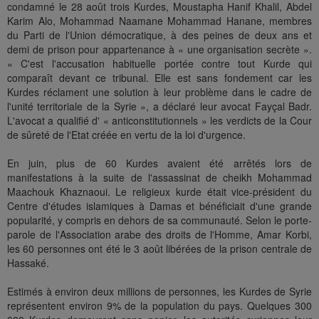
condamné le 28 août trois Kurdes, Moustapha Hanif Khalil, Abdel
Karim Alo, Mohammad Naamane Mohammad Hanane, membres
du Parti de l'Union démocratique, à des peines de deux ans et
demi de prison pour appartenance à « une organisation secrète ».
« C'est l'accusation habituelle portée contre tout Kurde qui
comparaît devant ce tribunal. Elle est sans fondement car les
Kurdes réclament une solution à leur problème dans le cadre de
l'unité territoriale de la Syrie », a déclaré leur avocat Fayçal Badr.
L'avocat a qualifié d' « anticonstitutionnels » les verdicts de la Cour
de sûreté de l'Etat créée en vertu de la loi d'urgence.
En juin, plus de 60 Kurdes avaient été arrêtés lors de
manifestations à la suite de l'assassinat de cheikh Mohammad
Maachouk Khaznaoui. Le religieux kurde était vice-président du
Centre d'études islamiques à Damas et bénéficiait d'une grande
popularité, y compris en dehors de sa communauté. Selon le porte-
parole de l'Association arabe des droits de l'Homme, Amar Korbi,
les 60 personnes ont été le 3 août libérées de la prison centrale de
Hassaké.
Estimés à environ deux millions de personnes, les Kurdes de Syrie
représentent environ 9% de la population du pays. Quelques 300