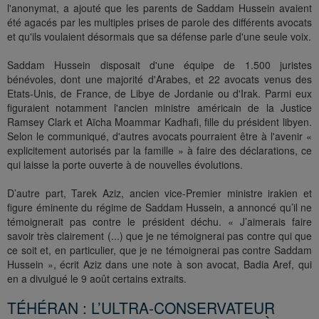
l'anonymat, a ajouté que les parents de Saddam Hussein avaient
été agacés par les multiples prises de parole des différents avocats
et qu'ils voulaient désormais que sa défense parle d'une seule voix.
Saddam Hussein disposait d'une équipe de 1.500 juristes
bénévoles, dont une majorité d'Arabes, et 22 avocats venus des
Etats-Unis, de France, de Libye de Jordanie ou d'Irak. Parmi eux
figuraient notamment l'ancien ministre américain de la Justice
Ramsey Clark et Aïcha Moammar Kadhafi, fille du président libyen.
Selon le communiqué, d'autres avocats pourraient être à l'avenir «
explicitement autorisés par la famille » à faire des déclarations, ce
qui laisse la porte ouverte à de nouvelles évolutions.
D’autre part, Tarek Aziz, ancien vice-Premier ministre irakien et
figure éminente du régime de Saddam Hussein, a annoncé qu’il ne
témoignerait pas contre le président déchu. « J’aimerais faire
savoir très clairement (...) que je ne témoignerai pas contre qui que
ce soit et, en particulier, que je ne témoignerai pas contre Saddam
Hussein », écrit Aziz dans une note à son avocat, Badia Aref, qui
en a divulgué le 9 août certains extraits.
TÉHÉRAN : L’ULTRA-CONSERVATEUR