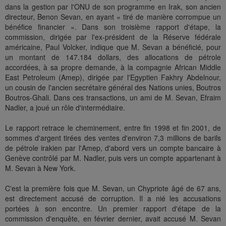
dans la gestion par l'ONU de son programme en Irak, son ancien
directeur, Benon Sevan, en ayant « tiré de manière corrompue un
bénéfice financier ». Dans son troisième rapport d'étape, la
commission, dirigée par l'ex-président de la Réserve fédérale
américaine, Paul Volcker, indique que M. Sevan a bénéficié, pour
un montant de 147.184 dollars, des allocations de pétrole
accordées, à sa propre demande, à la compagnie African Middle
East Petroleum (Amep), dirigée par l'Egyptien Fakhry Abdelnour,
un cousin de l'ancien secrétaire général des Nations unies, Boutros
Boutros-Ghali. Dans ces transactions, un ami de M. Sevan, Efraim
Nadler, a joué un rôle d'intermédiaire.
Le rapport retrace le cheminement, entre fin 1998 et fin 2001, de
sommes d'argent tirées des ventes d'environ 7,3 millions de barils
de pétrole irakien par l'Amep, d'abord vers un compte bancaire à
Genève contrôlé par M. Nadler, puis vers un compte appartenant à
M. Sevan à New York.
C'est la première fois que M. Sevan, un Chypriote âgé de 67 ans,
est directement accusé de corruption. Il a nié les accusations
portées à son encontre. Un premier rapport d'étape de la
commission d'enquête, en février dernier, avait accusé M. Sevan