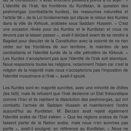
L'identité de l'Irak, les frontières du Kurdistan, la question des
peshmergas (combattants kurdes), les ressources naturelles et
l'article 58 » de la Loi fondamentale qui stipule le retour des Kurdes
dans la ville de Kirkouk, arabisée sous Saddam Hussein. « C'est
une occasion rêvée pour les Kurdes et le Kurdistan et nous ne
devons pas la laisser passer », avait-il déclaré avant de se rendre à
Bagdad pour discuter de la Constitution avec la volonté de ne rien
céder sur les frontières de son territoire, le maintien de ses
combattants et l'identité kurde de la ville pétrolière de Kirkouk. «
Les Kurdes n'accepteront pas que l'identité de l'Irak soit islamique.
Nous respectons toutes les religions, notamment l'islam car c'est la
religion de la majorité mais nous n'accepterons pas l'imposition de
l'identité musulmane à l'Irak », avait-il ajouté.
Les Kurdes sont en majorité sunnites, avec une minorité de chiites
(les faïli), mais ils refusent que l'Irak devienne un Etat théocratique
comme l'Iran et ils rejettent la dissolution des peshmergas, qui ont
combattu l'armée de Saddam Hussein et maintiennent l'ordre
aujourd'hui au Kurdistan. M. Barzani avait rejeté également
l'identité arabe de l'Etat irakien. « Que les régions arabes de l'Irak
fassent partie de la Nation arabe, mais nous n'en sommes pas
partie », avait-il souligné, en référence au Kurdistan. « Nous ne