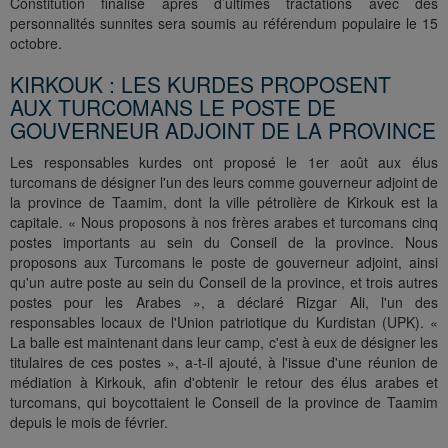
Constitution finalisé après d’ultimes tractations avec des
personnalités sunnites sera soumis au référendum populaire le 15
octobre.
KIRKOUK : LES KURDES PROPOSENT
AUX TURCOMANS LE POSTE DE
GOUVERNEUR ADJOINT DE LA PROVINCE
Les responsables kurdes ont proposé le 1er août aux élus
turcomans de désigner l'un des leurs comme gouverneur adjoint de
la province de Taamim, dont la ville pétrolière de Kirkouk est la
capitale. « Nous proposons à nos frères arabes et turcomans cinq
postes importants au sein du Conseil de la province. Nous
proposons aux Turcomans le poste de gouverneur adjoint, ainsi
qu'un autre poste au sein du Conseil de la province, et trois autres
postes pour les Arabes », a déclaré Rizgar Ali, l'un des
responsables locaux de l'Union patriotique du Kurdistan (UPK). «
La balle est maintenant dans leur camp, c'est à eux de désigner les
titulaires de ces postes », a-t-il ajouté, à l'issue d'une réunion de
médiation à Kirkouk, afin d'obtenir le retour des élus arabes et
turcomans, qui boycottaient le Conseil de la province de Taamim
depuis le mois de février.