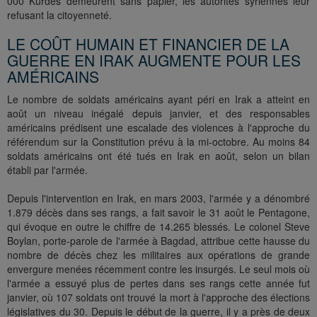
000 Kurdes demeurent sans papier, les autorités syriennes leur
refusant la citoyenneté.
LE COÛT HUMAIN ET FINANCIER DE LA
GUERRE EN IRAK AUGMENTE POUR LES
AMÉRICAINS
Le nombre de soldats américains ayant péri en Irak a atteint en
août un niveau inégalé depuis janvier, et des responsables
américains prédisent une escalade des violences à l'approche du
référendum sur la Constitution prévu à la mi-octobre. Au moins 84
soldats américains ont été tués en Irak en août, selon un bilan
établi par l'armée.
Depuis l'intervention en Irak, en mars 2003, l'armée y a dénombré
1.879 décès dans ses rangs, a fait savoir le 31 août le Pentagone,
qui évoque en outre le chiffre de 14.265 blessés. Le colonel Steve
Boylan, porte-parole de l'armée à Bagdad, attribue cette hausse du
nombre de décès chez les militaires aux opérations de grande
envergure menées récemment contre les insurgés. Le seul mois où
l'armée a essuyé plus de pertes dans ses rangs cette année fut
janvier, où 107 soldats ont trouvé la mort à l'approche des élections
législatives du 30. Depuis le début de la guerre, il y a près de deux