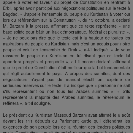
appelé à voter en faveur du projet de Constitution en rentrant à
Erbil, après avoir participé aux négociations politiques sur le texte à
Bagdad. « J'appelle l'ensemble du peuple du Kurdistan à voter oui
lors du référendum sur la Constitution », du 15 octobre, a déclaré
M. Barzani à la presse, affirmant que ce texte représente « une
base solide pour bâtir un Irak démocratique, fédéral et pluraliste ».
« Je ne peux pas dire que le texte est à la hauteur de toutes les
aspirations du peuple du Kurdistan mais c'est un acquis pour notre
peuple et celui de l'ensemble de l'Irak », a-t-il indiqué. « Je veux
rassurer le peuple du Kurdistan en lui disant que ce texte lui
apportera progrès et prospérité », a-t-il encore déclaré, affirmant
que le projet de Constitution était meilleur que la Loi fondamentale
qui régit actuellement le pays. A propos des sunnites, dont des
négociateurs n'ayant pas de mandat électif ont exprimé de
sérieuses réserves sur le texte, il a indiqué que « personne ne sait
s'ils représentent ou non tous les Arabes sunnites ». « S'ils
représentent la majorité des Arabes sunnites, le référendum le
reflètera », a-t-il souligné.
Le président du Kurdistan Massoud Barzani avait affirmé le 6 août
devant les 111 députés du Parlement kurde qu'il défendrait les
exigences de son peuple lors de la réunion des leaders politiques
sur la Constitution. Il avait énuméré plusieurs points à ce sujet : «