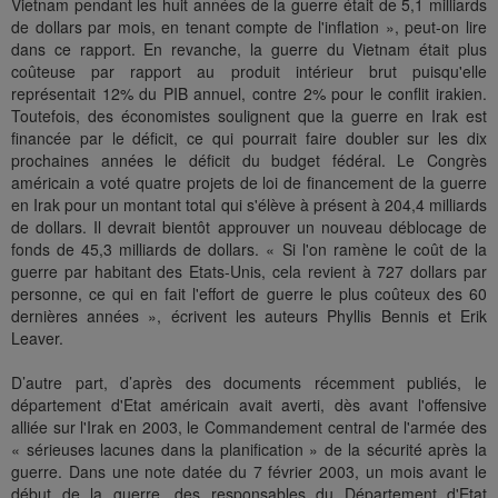
Vietnam pendant les huit années de la guerre était de 5,1 milliards
de dollars par mois, en tenant compte de l'inflation », peut-on lire
dans ce rapport. En revanche, la guerre du Vietnam était plus
coûteuse par rapport au produit intérieur brut puisqu'elle
représentait 12% du PIB annuel, contre 2% pour le conflit irakien.
Toutefois, des économistes soulignent que la guerre en Irak est
financée par le déficit, ce qui pourrait faire doubler sur les dix
prochaines années le déficit du budget fédéral. Le Congrès
américain a voté quatre projets de loi de financement de la guerre
en Irak pour un montant total qui s'élève à présent à 204,4 milliards
de dollars. Il devrait bientôt approuver un nouveau déblocage de
fonds de 45,3 milliards de dollars. « Si l'on ramène le coût de la
guerre par habitant des Etats-Unis, cela revient à 727 dollars par
personne, ce qui en fait l'effort de guerre le plus coûteux des 60
dernières années », écrivent les auteurs Phyllis Bennis et Erik
Leaver.
D’autre part, d’après des documents récemment publiés, le
département d'Etat américain avait averti, dès avant l'offensive
alliée sur l'Irak en 2003, le Commandement central de l'armée des
« sérieuses lacunes dans la planification » de la sécurité après la
guerre. Dans une note datée du 7 février 2003, un mois avant le
début de la guerre, des responsables du Département d'Etat