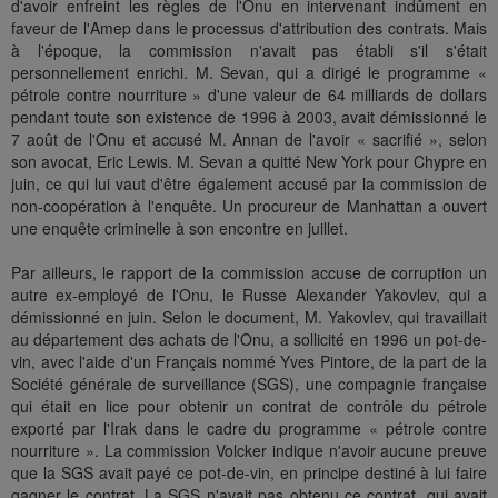
d'avoir enfreint les règles de l'Onu en intervenant indûment en
faveur de l'Amep dans le processus d'attribution des contrats. Mais
à l'époque, la commission n'avait pas établi s'il s'était
personnellement enrichi. M. Sevan, qui a dirigé le programme «
pétrole contre nourriture » d'une valeur de 64 milliards de dollars
pendant toute son existence de 1996 à 2003, avait démissionné le
7 août de l'Onu et accusé M. Annan de l'avoir « sacrifié », selon
son avocat, Eric Lewis. M. Sevan a quitté New York pour Chypre en
juin, ce qui lui vaut d'être également accusé par la commission de
non-coopération à l'enquête. Un procureur de Manhattan a ouvert
une enquête criminelle à son encontre en juillet.
Par ailleurs, le rapport de la commission accuse de corruption un
autre ex-employé de l'Onu, le Russe Alexander Yakovlev, qui a
démissionné en juin. Selon le document, M. Yakovlev, qui travaillait
au département des achats de l'Onu, a sollicité en 1996 un pot-de-
vin, avec l'aide d'un Français nommé Yves Pintore, de la part de la
Société générale de surveillance (SGS), une compagnie française
qui était en lice pour obtenir un contrat de contrôle du pétrole
exporté par l'Irak dans le cadre du programme « pétrole contre
nourriture ». La commission Volcker indique n'avoir aucune preuve
que la SGS avait payé ce pot-de-vin, en principe destiné à lui faire
gagner le contrat. La SGS n'avait pas obtenu ce contrat, qui avait