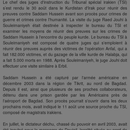
Le chef des juges d'instruction du Tribunal spécial irakien (TSI)
s’est rendu le 30 août dans le Kurdistan d'Irak pour réunir des
preuves contre Saddam Hussein avant son procès pour crimes de
guerre et crimes contre l'humanité. La visite du juge Raed Jouhi à
Souleimaniyeh était destinée à inspecter le bureau du TSI et
examiner les moyens de réunir des preuves sur les crimes de
Saddam Hussein à l'encontre du peuple kurde. Le bureau du TSI à
Souleimaniyeh est composé de quatre juges qui s'emploient à
réunir des preuves auprès des victimes de l'opération Anfal, qui a
fait 182.000 victimes, et du gazage de la ville kurde de Halabja, qui
a fait 5.000 morts en 1988. Après Souleimaniyeh, le juge Jouhi doit
effectuer une visite similaire à Erbil.
Saddam Hussein a été capturé par l'armée américaine en
décembre 2003 dans la région de Tikrit, au nord de Bagdad.
Depuis il est, ainsi que plusieurs de ses proches collaborateurs,
détenu dans une prison gardée par les Américains près de
l'aéroport de Bagdad. Son procès pourrait s'ouvrir dans les deux
prochains mois, avait indiqué le 11 août une source proche du TSI,
composé de magistrats irakiens.
En juillet, le dictateur déchu, chassé du pouvoir en avril 2003, avait
été inculpé pour le massacre de Doujail, localité située au nord de