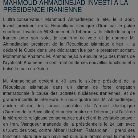
MAHMOUD AHMADINEJAD INVESTI À LA
PRÉSIDENCE IRANIENNE
L'ultra-conservateur Mahmoud Ahmadinejad a été, le 3 août,
investi président de la République islamique d'Iran par le guide
suprême, l'ayatollah Ali Khamenei, à Téhéran. « Je félicite le peuple
iranien pour son vote, je confirme ce vote et je nomme M.
Ahmadinejad président de la République islamique d'Iran », a
déclaré le Guide dans une déclaration lue par le président sortant,
Mohammad Khatami. M. Ahmadinejad a ensuite reçu des mains de
l'ayatollah Khamenei la confirmation de ses nouvelles fonctions et a
baisé la main du Guide.
M. Ahmadinejad devient à 49 ans le sixième président de la
République islamique dans un climat de forte crispation
internationale à cause des activités nucléaires iraniennes, et de
grande incertitude intérieure. Elu pour quatre ans, M. Ahmadinejad,
ancien officier des forces spéciales de l'armée idéologique
(Gardien de la Révolution) et ancien maire de Téhéran, est l’allié de
la hiérarchie religieuse conservatrice qui détient le véritable pouvoir
en Iran. Vainqueur inattendu de la présidentielle le 24 juin avec
61,69% des voix, contre Akbar Hachémi Rafsandjani, il prend ses
fonctions alors que son pays est plus que jamais sous la menace