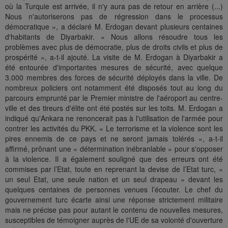
où la Turquie est arrivée, il n'y aura pas de retour en arrière (...)
Nous n'autoriserons pas de régression dans le processus
démocratique », a déclaré M. Erdogan devant plusieurs centaines
d'habitants de Diyarbakir. « Nous allons résoudre tous les
problèmes avec plus de démocratie, plus de droits civils et plus de
prospérité », a-t-il ajouté. La visite de M. Erdogan à Diyarbakir a
été entourée d'importantes mesures de sécurité, avec quelque
3.000 membres des forces de sécurité déployés dans la ville. De
nombreux policiers ont notamment été disposés tout au long du
parcours emprunté par le Premier ministre de l'aéroport au centre-
ville et des tireurs d'élite ont été postés sur les toits. M. Erdogan a
indiqué qu'Ankara ne renoncerait pas à l'utilisation de l'armée pour
contrer les activités du PKK. « Le terrorisme et la violence sont les
pires ennemis de ce pays et ne seront jamais tolérés », a-t-il
affirmé, prônant une « détermination inébranlable » pour s'opposer
à la violence. Il a également souligné que des erreurs ont été
commises par l’Etat, toute en reprenant la devise de l’Etat turc, «
un seul Etat, une seule nation et un seul drapeau » devant les
quelques centaines de personnes venues l’écouter. Le chef du
gouvernement turc écarte ainsi une réponse strictement militaire
mais ne précise pas pour autant le contenu de nouvelles mesures,
susceptibles de témoigner auprès de l'UE de sa volonté d'ouverture