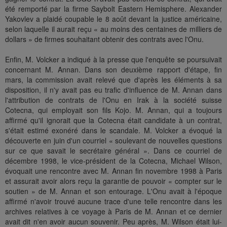
été remporté par la firme Saybolt Eastern Hemisphere. Alexander
Yakovlev a plaidé coupable le 8 août devant la justice américaine,
selon laquelle il aurait reçu « au moins des centaines de milliers de
dollars » de firmes souhaitant obtenir des contrats avec l'Onu.
Enfin, M. Volcker a indiqué à la presse que l'enquête se poursuivait
concernant M. Annan. Dans son deuxième rapport d'étape, fin
mars, la commission avait relevé que d'après les éléments à sa
disposition, il n'y avait pas eu trafic d'influence de M. Annan dans
l'attribution de contrats de l'Onu en Irak à la société suisse
Cotecna, qui employait son fils Kojo. M. Annan, qui a toujours
affirmé qu'il ignorait que la Cotecna était candidate à un contrat,
s'était estimé exonéré dans le scandale. M. Volcker a évoqué la
découverte en juin d'un courriel « soulevant de nouvelles questions
sur ce que savait le secrétaire général ». Dans ce courriel de
décembre 1998, le vice-président de la Cotecna, Michael Wilson,
évoquait une rencontre avec M. Annan fin novembre 1998 à Paris
et assurait avoir alors reçu la garantie de pouvoir « compter sur le
soutien » de M. Annan et son entourage. L'Onu avait à l'époque
affirmé n'avoir trouvé aucune trace d'une telle rencontre dans les
archives relatives à ce voyage à Paris de M. Annan et ce dernier
avait dit n'en avoir aucun souvenir. Peu après, M. Wilson était lui-