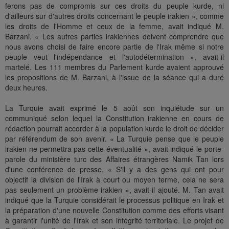
ferons pas de compromis sur ces droits du peuple kurde, ni
d'ailleurs sur d'autres droits concernant le peuple irakien », comme
les droits de l'Homme et ceux de la femme, avait indiqué M.
Barzani. « Les autres parties irakiennes doivent comprendre que
nous avons choisi de faire encore partie de l'Irak même si notre
peuple veut l'indépendance et l'autodétermination », avait-il
martelé. Les 111 membres du Parlement kurde avaient approuvé
les propositions de M. Barzani, à l'issue de la séance qui a duré
deux heures.
La Turquie avait exprimé le 5 août son inquiétude sur un
communiqué selon lequel la Constitution irakienne en cours de
rédaction pourrait accorder à la population kurde le droit de décider
par référendum de son avenir. « La Turquie pense que le peuple
irakien ne permettra pas cette éventualité », avait indiqué le porte-
parole du ministère turc des Affaires étrangères Namik Tan lors
d'une conférence de presse. « S'il y a des gens qui ont pour
objectif la division de l'Irak à court ou moyen terme, cela ne sera
pas seulement un problème irakien », avait-il ajouté. M. Tan avait
indiqué que la Turquie considérait le processus politique en Irak et
la préparation d'une nouvelle Constitution comme des efforts visant
à garantir l'unité de l'Irak et son intégrité territoriale. Le projet de