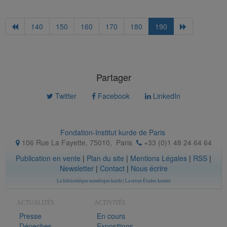
140
150
160
170
180
190
Partager
Twitter
Facebook
LinkedIn
Fondation-Institut kurde de Paris
106 Rue La Fayette, 75010
,
Paris
+33 (0)1 48 24 64 64
Publication en vente
|
Plan du site
|
Mentions Légales
|
RSS
|
Newsletter
|
Contact
|
Nous écrire
La bibliothèque numérique kurde
|
La revue Études kurdes
ACTUALITÉS
ACTIVITÉS
Presse
En cours
Dépeches
Expositions