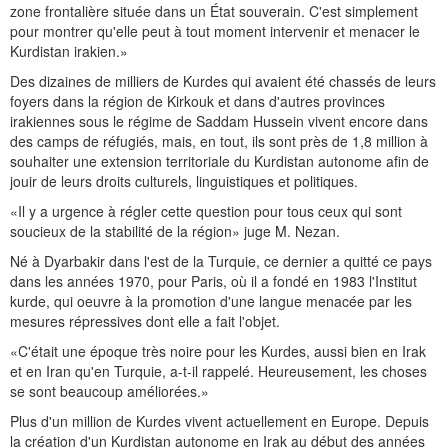
zone frontalière située dans un État souverain. C'est simplement
pour montrer qu'elle peut à tout moment intervenir et menacer le
Kurdistan irakien.»
Des dizaines de milliers de Kurdes qui avaient été chassés de leurs
foyers dans la région de Kirkouk et dans d'autres provinces
irakiennes sous le régime de Saddam Hussein vivent encore dans
des camps de réfugiés, mais, en tout, ils sont près de 1,8 million à
souhaiter une extension territoriale du Kurdistan autonome afin de
jouir de leurs droits culturels, linguistiques et politiques.
«Il y a urgence à régler cette question pour tous ceux qui sont
soucieux de la stabilité de la région» juge M. Nezan.
Né à Dyarbakir dans l'est de la Turquie, ce dernier a quitté ce pays
dans les années 1970, pour Paris, où il a fondé en 1983 l'Institut
kurde, qui oeuvre à la promotion d'une langue menacée par les
mesures répressives dont elle a fait l'objet.
«C'était une époque très noire pour les Kurdes, aussi bien en Irak
et en Iran qu'en Turquie, a-t-il rappelé. Heureusement, les choses
se sont beaucoup améliorées.»
Plus d'un million de Kurdes vivent actuellement en Europe. Depuis
la création d'un Kurdistan autonome en Irak au début des années