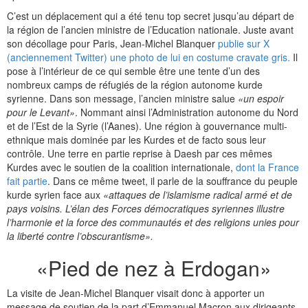
C’est un déplacement qui a été tenu top secret jusqu’au départ de
la région de l’ancien ministre de l’Education nationale. Juste avant
son décollage pour Paris, Jean-Michel Blanquer
publie sur X
(anciennement Twitter) une photo de lui en costume cravate gris.
Il
pose à l’intérieur de ce qui semble être une tente d’un des
nombreux camps de réfugiés de la région autonome kurde
syrienne. Dans son message, l’ancien ministre salue
«un espoir
pour le Levant»
. Nommant ainsi l’Administration autonome du Nord
et de l’Est de la Syrie (l’Aanes). Une région à gouvernance multi-
ethnique mais dominée par les Kurdes et de facto sous leur
contrôle. Une terre en partie reprise à Daesh par ces mêmes
Kurdes avec le soutien de la coalition internationale,
dont la France
fait partie
. Dans ce même tweet, il parle de la souffrance du peuple
kurde syrien face aux
«attaques de l’islamisme radical armé et de
pays voisins. L’élan des Forces démocratiques syriennes illustre
l’harmonie et la force des communautés et des religions unies pour
la liberté contre l’obscurantisme».
«Pied de nez à Erdogan»
La visite de Jean-Michel Blanquer visait donc à apporter un
message de soutien de la part d’Emmanuel Macron aux dirigeants