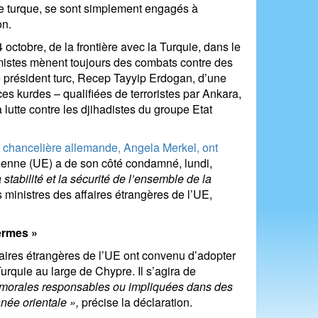
re turque, se sont simplement engagés à
on.
octobre, de la frontière avec la Turquie, dans le
amistes mènent toujours des combats contre des
e président turc, Recep Tayyip Erdogan, d’une
ces kurdes – qualifiées de terroristes par Ankara,
lutte contre les djihadistes du groupe Etat
a chancelière allemande, Angela Merkel, ont
éenne (UE) a de son côté condamné, lundi,
tabilité et la sécurité de l’ensemble de la
ministres des affaires étrangères de l’UE,
ermes »
aires étrangères de l’UE ont convenu d’adopter
Turquie au large de Chypre. Il s’agira de
t morales responsables ou impliquées dans des
anée orientale »,
précise la déclaration.