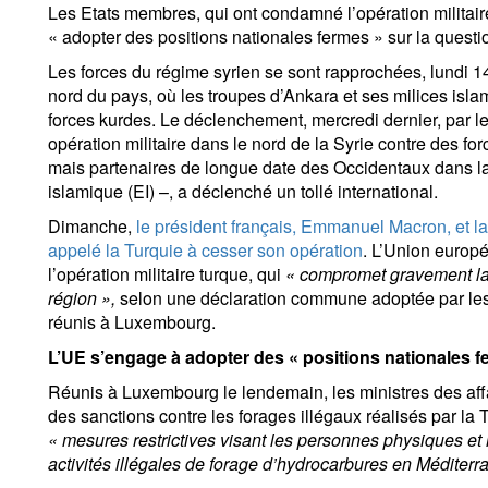
Les Etats membres, qui ont condamné l’opération militai
« adopter des positions nationales fermes » sur la questi
Les forces du régime syrien se sont rapprochées, lundi 14 
nord du pays, où les troupes d’Ankara et ses milices isl
forces kurdes. Le déclenchement, mercredi dernier, par l
opération militaire dans le nord de la Syrie contre des for
mais partenaires de longue date des Occidentaux dans la 
islamique (EI) –, a déclenché un tollé international.
Dimanche,
le président français, Emmanuel Macron, et l
appelé la Turquie à cesser son opération
. L’Union europ
l’opération militaire turque, qui
« compromet gravement la s
région »,
selon une déclaration commune adoptée par les 
réunis à Luxembourg.
L’UE s’engage à adopter des « positions nationales f
Réunis à Luxembourg le lendemain, les ministres des aff
des sanctions contre les forages illégaux réalisés par la 
« mesures restrictives visant les personnes physiques e
activités illégales de forage d’hydrocarbures en Méditerr