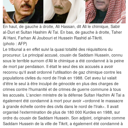
En haut, de gauche à droite, Ali Hassan, dit Ali le chimique, Sabir
al-Duri et Sultan Hashim Al Tai. En bas, de gauche à droite, Taher
Al Hani, Farhan Al Joubouri et Hussein Rashid al-Tikriti.
(photo : AFP)
Le tribunal a en effet suivi la quasi totalité des réquisitions du
procureur. Le principal accusé, cousin de Saddam Hussein, connu
sous le terrible surnom d'Ali le chimique a été condamné à la peine
de mort par pendaison. Il était le seul des six accusés a avoir
reconnu qu'il avait ordonné l'utilisation de gaz chimique contre les
populations civiles du nord de l'Irak en 1988. Cet aveu lui valait
d'être le seul à être inculpé de génocide en plus des charges de
crimes contre l'humanité et de crimes de guerre commune à tous
les accusés. L'ancien ministre de la défense Sultan Hachim Al Tai a
également été condamné à mort pour avoir «ordonné le massacre
à grande échelle contre des civils dans le nord de l'Irak». Il avait
organisé l'extermination de plus de 180 000 Kurdes en 1988, sur
ordre du cousin de Saddam Hussein. Son adjoint, originaire comme
Saddam Hussein de la ville de Tikrit, a également été condamné à