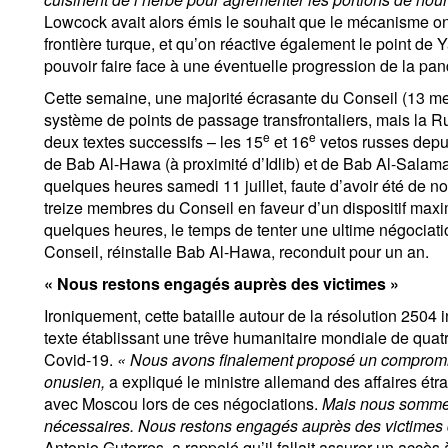
Lowcock avait alors émis le souhait que le mécanisme o
frontière turque, et qu’on réactive également le point de Y
pouvoir faire face à une éventuelle progression de la pa
Cette semaine, une majorité écrasante du Conseil (13 me
système de points de passage transfrontaliers, mais la Ru
e
e
deux textes successifs – les 15
et 16
vetos russes depui
de Bab Al-Hawa (à proximité d’Idlib) et de Bab Al-Salama
quelques heures samedi 11 juillet, faute d’avoir été de n
treize membres du Conseil en faveur d’un dispositif maxim
quelques heures, le temps de tenter une ultime négociati
Conseil, réinstalle Bab Al-Hawa, reconduit pour un an.
« Nous restons engagés auprès des victimes »
Ironiquement, cette bataille autour de la résolution 2504 
texte établissant une trêve humanitaire mondiale de quat
Covid-19.
« Nous avons finalement proposé un compromis
onusien,
a expliqué le ministre allemand des affaires étr
avec Moscou lors de ces négociations.
Mais nous sommes
nécessaires. Nous restons engagés auprès des victimes d
Antonio Guterres, a rappelé qu’il fallait assurer un accès à