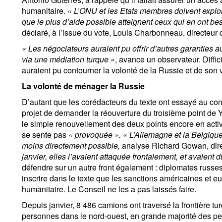
humanitaire.
« L’ONU et les Etats membres doivent expl
que le plus d’aide possible atteignent ceux qui en ont be
déclaré, à l’issue du vote, Louis Charbonneau, directe
« Les négociateurs auraient pu offrir d’autres garanties 
via une médiation turque »
, avance un observateur. Diffic
auraient pu contourner la volonté de la Russie et de son 
La volonté de ménager la Russie
D’autant que les corédacteurs du texte ont essayé au contr
projet de demander la réouverture du troisième point de
le simple renouvellement des deux points encore en activ
se sente pas
« provoquée ». « L’Allemagne et la Belgique
moins directement possible,
analyse Richard Gowan, dire
janvier, elles l’avaient attaquée frontalement, et avaient d
défendre sur un autre front également : diplomates russes 
inscrire dans le texte que les sanctions américaines et
humanitaire. Le Conseil ne les a pas laissés faire.
Depuis janvier, 8 486 camions ont traversé la frontière tu
personnes dans le nord-ouest, en grande majorité des p