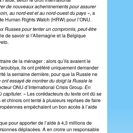
orer de nouveaux acheminements pour assurer
soin, au nord-est et au nord-ouest du pays »
, a
ur de Human Rights Watch (HRW) pour l’ONU.
aux Russes pour tenter un compromis, peut-être
ile de savoir si l’Allemagne et la Belgique
veto.
aire de la ménager : alors qu’ils avaient le
 Yaroubiya, ils ont préféré uniquement demander
ité la semaine dernière, pour que la Russie ne
 ont essayé de montrer du doigt la Russie le
cteur ONU d’International Crisis Group.
En
û capituler. »
Les corédacteurs du texte ont dû se
et chinois ont tenté à plusieurs reprises de faire
 européennes empêchaient un bon accès à l’aide
rque pour apporter de l’aide à 4,3 millions de
ersonnes déplacées. A en croire un responsable