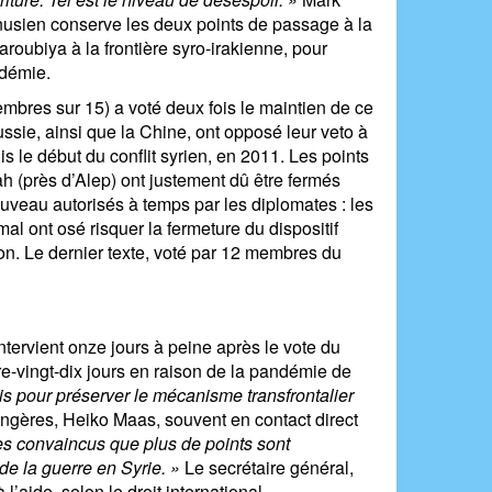
nusien conserve les deux points de passage à la
aroubiya à la frontière syro-irakienne, pour
ndémie.
mbres sur 15) a voté deux fois le maintien de ce
ssie, ainsi que la Chine, ont opposé leur veto à
s le début du conflit syrien, en 2011. Les points
h (près d’Alep) ont justement dû être fermés
ouveau autorisés à temps par les diplomates : les
al ont osé risquer la fermeture du dispositif
on. Le dernier texte, voté par 12 membres du
intervient onze jours à peine après le vote du
re-vingt-dix jours en raison de la pandémie de
 pour préserver le mécanisme transfrontalier
angères, Heiko Maas, souvent en contact direct
 convaincus que plus de points sont
e la guerre en Syrie. »
Le secrétaire général,
 l’aide, selon le droit international