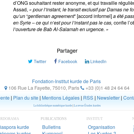
d’ONG souhaitant rester anonyme, et qui travaille réguli
Assad,
« pour l’instant, le transit exclusif par Damas ne 
qu’un
“
gentleman agreement
” [accord informel]
a été pass
en Syrie – ce qui n’est pour l’instant pas le cas,
confie l’o
l’ouverture de Bab Al-Salamah en urgence. »
Partager
Twitter
Facebook
LinkedIn
Fondation-Institut kurde de Paris
106 Rue La Fayette, 75010
,
Paris
+33 (0)1 48 24 64 64
vente
|
Plan du site
|
Mentions Légales
|
RSS
|
Newsletter
|
Cont
La bibliothèque numérique kurde
|
La revue Études kurdes
URDORAMA
PUBLICATIONS
INSTITUT
N
iaspora kurde
Bulletins
Organisation
rénoms kurdes
Kurmancî
Les Kurdes ?