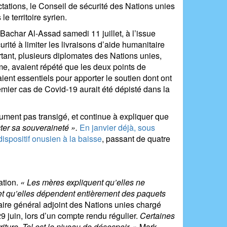
ctations, le Conseil de sécurité des Nations unies
e territoire syrien.
 Bachar Al-Assad samedi 11 juillet, à l’issue
ité à limiter les livraisons d’aide humanitaire
rtant, plusieurs diplomates des Nations unies,
me, avaient répété que les deux points de
aient essentiels pour apporter le soutien dont ont
remier cas de Covid-19 aurait été dépisté dans la
ument pas transigé, et continue à expliquer que
ter sa souveraineté ».
En janvier déjà, sous
dispositif onusien à la baisse
, passant de quatre
ation.
« Les mères expliquent qu’elles ne
 et qu’elles dépendent entièrement des paquets
aire général adjoint des Nations unies chargé
 juin, lors d’un compte rendu régulier.
Certaines
iture. Tel est le niveau de désespoir. »
Mark