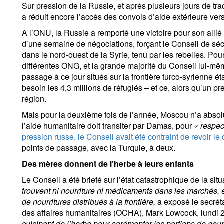
Sur pression de la Russie, et après plusieurs jours de tra
a réduit encore l’accès des convois d’aide extérieure vers l
A l’ONU, la Russie a remporté une victoire pour son allié
d’une semaine de négociations, forçant le Conseil de sécur
dans le nord-ouest de la Syrie, tenu par les rebelles. Pou
différentes ONG, et la grande majorité du Conseil lui-mê
passage à ce jour situés sur la frontière turco-syrienne ét
besoin les 4,3 millions de réfugiés – et ce, alors qu’un p
région.
Mais pour la deuxième fois de l’année, Moscou n’a absol
l’aide humanitaire doit transiter par Damas, pour
« respec
pression russe, le Conseil avait été contraint de revoir le 
points de passage, avec la Turquie, à deux.
Des mères donnent de l’herbe à leurs enfants
Le Conseil a été briefé sur l’état catastrophique de la situ
trouvent ni nourriture ni médicaments dans les marchés,
de nourritures distribués à la frontière,
a exposé le secrét
des affaires humanitaires (OCHA), Mark Lowcock, lundi 29
cuisinent de l’herbe pour agrémenter les portions de nourr