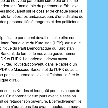
pompe du nouveau parlement kurde élu en même
 dernier. L’immeuble du parlement d’Erbil avait
ées indiquaient sur le dossier de chaque siège la
t été lancées, les ambassadeurs d’une dizaine de
des personnalités étrangères et des politiciens
utés. Le parlement devait ensuite élire son
Union Patriotique du Kurdistan (UPK), ainsi que
litique du Parti Démocratique du Kurdistan
 Barzani, de former le nouveau gouvernement,
 PDK et l’UPK. Le parlement devait aussi
n kurde. Tout était convenu dans le cadre d’un
 PDK de Massoud Barzani et de l’UPK de Jelal
x partis, et permettait à Jelal Talabani d’être le
ique d’Irak.
pter sur les Kurdes et leur goût pour les coups de
res. On apprenait deux jours avant la session
 de retarder son ouverture. Et effectivement, le
guration n’aurait pas lieu avant «quelque temps».