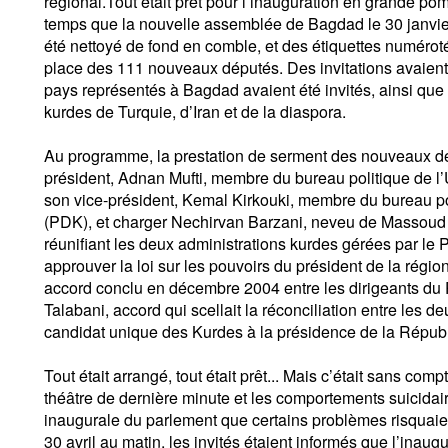
régional.Tout était prêt pour l’inauguration en grande 
temps que la nouvelle assemblée de Bagdad le 30 janvier
été nettoyé de fond en comble, et des étiquettes numérot
place des 111 nouveaux députés. Des invitations avaien
pays représentés à Bagdad avaient été invités, ainsi que 
kurdes de Turquie, d’Iran et de la diaspora.
Au programme, la prestation de serment des nouveaux dép
président, Adnan Mufti, membre du bureau politique de l’
son vice-président, Kemal Kirkouki, membre du bureau po
(PDK), et charger Nechirvan Barzani, neveu de Massoud
réunifiant les deux administrations kurdes gérées par le
approuver la loi sur les pouvoirs du président de la régio
accord conclu en décembre 2004 entre les dirigeants du
Talabani, accord qui scellait la réconciliation entre les deu
candidat unique des Kurdes à la présidence de la Républ
Tout était arrangé, tout était prêt... Mais c’était sans com
théâtre de dernière minute et les comportements suicidai
inaugurale du parlement que certains problèmes risquaient
30 avril au matin, les invités étaient informés que l’inau