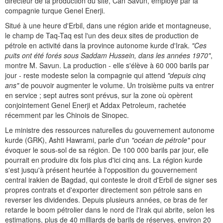
directeur de la production du site, Can Savun, employé par la
compagnie turque Genel Enerji.
Situé à une heure d'Erbil, dans une région aride et montagneuse,
le champ de Taq-Taq est l'un des deux sites de production de
pétrole en activité dans la province autonome kurde d'Irak.
"Ces
puits ont été forés sous Saddam Hussein, dans les années 1970"
,
montre M. Savun. La production - elle s'élève à 60 000 barils par
jour - reste modeste selon la compagnie qui attend
"depuis cinq
ans"
de pouvoir augmenter le volume. Un troisième puits va entrer
en service ; sept autres sont prévus, sur la zone où opèrent
conjointement Genel Enerji et Addax Petroleum, rachetée
récemment par les Chinois de Sinopec.
Le ministre des ressources naturelles du gouvernement autonome
kurde (GRK), Ashti Hawrami, parle d'un
"océan de pétrole"
pour
évoquer le sous-sol de sa région. De 100 000 barils par jour, elle
pourrait en produire dix fois plus d'ici cinq ans. La région kurde
s'est jusqu'à présent heurtée à l'opposition du gouvernement
central irakien de Bagdad, qui conteste le droit d'Erbil de signer ses
propres contrats et d'exporter directement son pétrole sans en
reverser les dividendes. Depuis plusieurs années, ce bras de fer
retarde le boom pétrolier dans le nord de l'Irak qui abrite, selon les
estimations, plus de 40 milliards de barils de réserves, environ 20