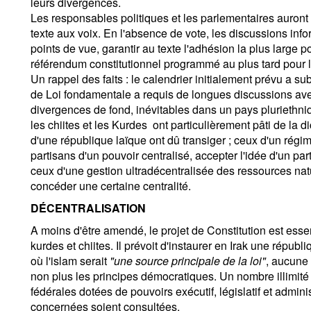
leurs divergences.
Les responsables politiques et les parlementaires auront 
texte aux voix. En l'absence de vote, les discussions info
points de vue, garantir au texte l'adhésion la plus large p
référendum constitutionnel programmé au plus tard pour l
Un rappel des faits : le calendrier initialement prévu a su
de Loi fondamentale a requis de longues discussions avec 
divergences de fond, inévitables dans un pays pluriethniq
les chiites et les Kurdes ­ ont particulièrement pâti de la
d'une république laïque ont dû transiger ; ceux d'un régim
partisans d'un pouvoir centralisé, accepter l'idée d'un part
ceux d'une gestion ultradécentralisée des ressources nature
concéder une certaine centralité.
DÉCENTRALISATION
A moins d'être amendé, le projet de Constitution est ess
kurdes et chiites. Il prévoit d'instaurer en Irak une républ
où l'islam serait
"une source principale de la loi"
, aucune 
non plus les principes démocratiques. Un nombre illimité
fédérales dotées de pouvoirs exécutif, législatif et admin
concernées soient consultées.