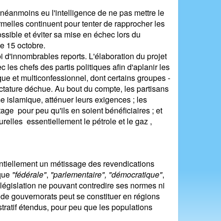
néanmoins eu l'intelligence de ne pas mettre le
rmelles continuent pour tenter de rapprocher les
ossible et éviter sa mise en échec lors du
e 15 octobre.
bi d'innombrables reports. L'élaboration du projet
les chefs des partis politiques afin d'aplanir les
ue et multiconfessionnel, dont certains groupes ­
 dictature déchue. Au bout du compte, les partisans
e islamique, atténuer leurs exigences ; les
age ­ pour peu qu'ils en soient bénéficiaires ; et
lles ­ essentiellement le pétrole et le gaz ­,
entiellement un métissage des revendications
ique
"fédérale"
,
"parlementaire",
"démocratique"
,
législation ne pouvant contredire ses normes ni
 de gouvernorats peut se constituer en régions
istratif étendus, pour peu que les populations