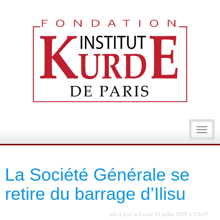
Toggl
navig
La Société Générale se
retire du barrage d’Ilisu
mis à jour le Lundi 13 juillet 2009 à 12h20