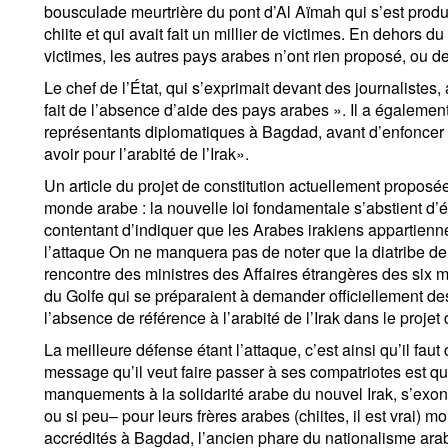
bousculade meurtrière du pont d’Al Aïmah qui s’est produ
chiite et qui avait fait un millier de victimes. En dehors du
victimes, les autres pays arabes n’ont rien proposé, ou d
Le chef de l’État, qui s’exprimait devant des journalistes, 
fait de l’absence d’aide des pays arabes ». Il a égalemen
représentants diplomatiques à Bagdad, avant d’enfoncer le 
avoir pour l’arabité de l’Irak».
Un article du projet de constitution actuellement propos
monde arabe : la nouvelle loi fondamentale s’abstient d’é
contentant d’indiquer que les Arabes irakiens appartienne
l’attaque On ne manquera pas de noter que la diatribe de J
rencontre des ministres des Affaires étrangères des six 
du Golfe qui se préparaient à demander officiellement de
l’absence de référence à l’arabité de l’Irak dans le projet 
La meilleure défense étant l’attaque, c’est ainsi qu’il fau
message qu’il veut faire passer à ses compatriotes est qu
manquements à la solidarité arabe du nouvel Irak, s’exonè
ou si peu– pour leurs frères arabes (chiites, il est vrai) 
accrédités à Bagdad, l’ancien phare du nationalisme a