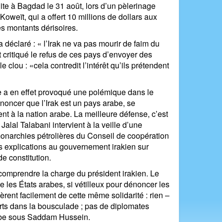
ite à Bagdad le 31 août, lors d’un pèlerinage
 Koweït, qui a offert 10 millions de dollars aux
es montants dérisoires.
a déclaré : « l’Irak ne va pas mourir de faim du
t critiqué le refus de ces pays d’envoyer des
clou : «cela contredit l’intérêt qu’ils prétendent
ée a en effet provoqué une polémique dans le
noncer que l’Irak est un pays arabe, se
nt à la nation arabe. La meilleure défense, c’est
alal Talabani intervient à la veille d’une
monarchies pétrolières du Conseil de coopération
s explications au gouvernement irakien sur
de constitution.
t comprendre la charge du président irakien. Le
e les États arabes, si vétilleux pour dénoncer les
rent facilement de cette même solidarité : rien –
morts dans la bousculade ; pas de diplomates
rabe sous Saddam Hussein.