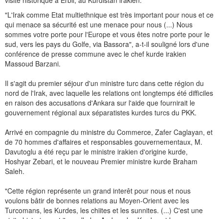
visite historique à Erbil, au Kurdistan irakien.
"L'Irak comme Etat multiethnique est très important pour nous et ce
qui menace sa sécurité est une menace pour nous (...) Nous
sommes votre porte pour l'Europe et vous êtes notre porte pour le
sud, vers les pays du Golfe, via Bassora", a-t-il souligné lors d'une
conférence de presse commune avec le chef kurde irakien
Massoud Barzani.
Il s'agit du premier séjour d'un ministre turc dans cette région du
nord de l'Irak, avec laquelle les relations ont longtemps été difficiles
en raison des accusations d'Ankara sur l'aide que fournirait le
gouvernement régional aux séparatistes kurdes turcs du PKK.
Arrivé en compagnie du ministre du Commerce, Zafer Caglayan, et
de 70 hommes d'affaires et responsables gouvernementaux, M.
Davutoglu a été reçu par le ministre irakien d'origine kurde,
Hoshyar Zebari, et le nouveau Premier ministre kurde Braham
Saleh.
"Cette région représente un grand interêt pour nous et nous
voulons bâtir de bonnes relations au Moyen-Orient avec les
Turcomans, les Kurdes, les chiites et les sunnites. (...) C'est une