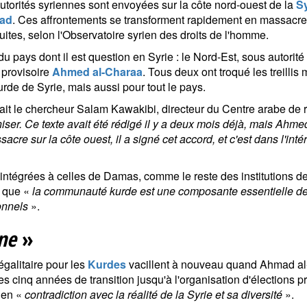
utorités syriennes sont envoyées sur la côte nord-ouest de la
Sy
sad
. Ces affrontements se transforment rapidement en massacre
ouites, selon l'Observatoire syrien des droits de l'homme.
du pays dont il est question en Syrie : le Nord-Est, sous autorit
 provisoire
Ahmed al-Charaa
. Tous deux ont troqué les treillis
rde de Syrie, mais aussi pour tout le pays.
it le chercheur Salam Kawakibi, directeur du Centre arabe de r
ser. Ce texte avait été rédigé il y a deux mois déjà, mais Ahmed
sacre sur la côte ouest, il a signé cet accord, et c'est dans l'
 intégrées à celles de Damas, comme le reste des institutions de
t que «
la communauté kurde est une composante essentielle de 
onnels
».
ne
»
 égalitaire pour les
Kurdes
vacillent à nouveau quand Ahmad al-C
es cinq années de transition jusqu'à l'organisation d'élections p
t en «
contradiction avec la réalité de la Syrie et sa diversité
».