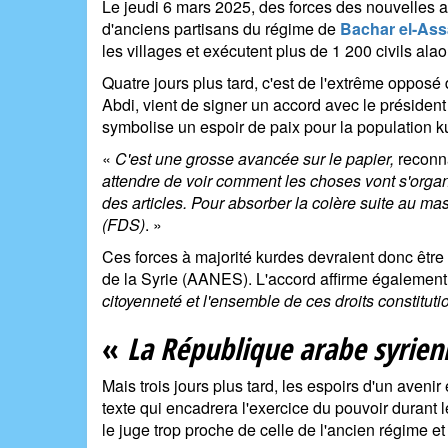
Le jeudi 6 mars 2025, des forces des nouvelles a
d'anciens partisans du régime de
Bachar el-As
les villages et exécutent plus de 1 200 civils ala
Quatre jours plus tard, c'est de l'extrême opposé 
Abdi, vient de signer un accord avec le président
symbolise un espoir de paix pour la population ku
«
C'est une grosse avancée sur le papier,
reconna
attendre de voir comment les choses vont s'organi
des articles. Pour absorber la colère suite au mas
(FDS)
. »
Ces forces à majorité kurdes devraient donc être
de la Syrie (AANES). L'accord affirme égalemen
citoyenneté et l'ensemble de ces droits constituti
«
La République arabe syrien
Mais trois jours plus tard, les espoirs d'un avenir
texte qui encadrera l'exercice du pouvoir durant l
le juge trop proche de celle de l'ancien régime e