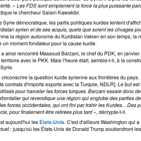
hérité. «
Les FDS sont simplement la force la plus puissante parce
ndique le chercheur Salam Kawakibi.
 Syrie démocratique, les partis politiques kurdes tentent d'affi
stan syrien et de ses acquis, quels que soient les clivages poli
mme la région autonome du Kurdistan irakien en son temps, la m
ste un moment fondateur pour la cause kurde.
a ainsi rencontré Massoud Barzani, le chef du PDK, en janvier.
territoire avec le PKK. Mais l'heure était, semble-t-il, à la constru
Syrie.
riconscrire la question kurde syrienne aux frontières du pays.
s contrats d'imports exports avec la Turquie, NDLR].
Le but est
ilisés pour harceler les forces turques. Barzani essaie donc de ''
frontalier qui revendique une région qui englobe des parties de la
es forces occidentales, qui ont fini par trahir les Kurdes... De
cle, pour finalement être retirées plus tard
», décrypte-t-il.
est aujourd'hui les
États-Unis
. C'est d'ailleurs Washington qui a
el : jusqu'où les États-Unis de Donald Trump soutiendront les K