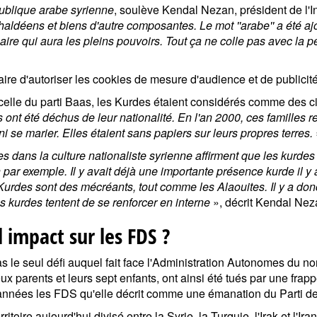
publique arabe syrienne
, soulève Kendal Nezan, président de l'In
haldéens et biens d'autre composantes. Le mot ''arabe'' a été aj
maire qui aura les pleins pouvoirs. Tout ça ne colle pas avec la 
saire d'autoriser les cookies de mesure d'audience et de publicité
elle du parti Baas, les Kurdes étaient considérés comme des 
 ont été déchus de leur nationalité. En l'an 2000, ces familles 
 ni se marier. Elles étaient sans papiers sur leurs propres terres.
s dans la culture nationaliste syrienne affirment que les kurde
n par exemple. Il y avait déjà une importante présence kurde il y
urdes sont des mécréants, tout comme les Alaouites. Il y a don
és kurdes tentent de se renforcer en interne
», décrit Kendal Ne
impact sur les FDS
?
 le seul défi auquel fait face l'Administration Autonomes du nor
x parents et leurs sept enfants, ont ainsi été tués par une frapp
années les FDS qu'elle décrit comme une émanation du Parti de
ritoire aujourd'hui divisé entre la Syrie, la Turquie, l'Irak et l'