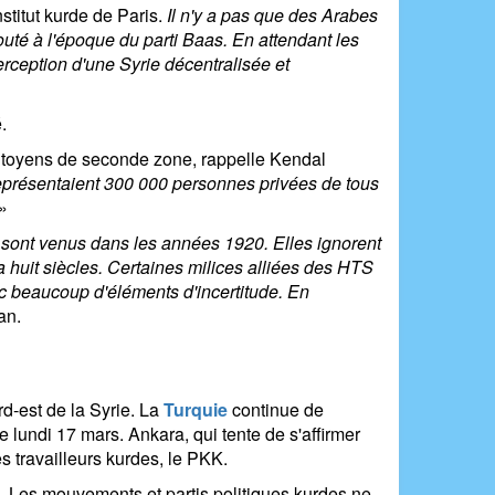
stitut kurde de Paris.
Il n'y a pas que des Arabes
outé à l'époque du parti Baas. En attendant les
perception d'une Syrie décentralisée et
.
citoyens de seconde zone, rappelle Kendal
représentaient 300
000 personnes privées de tous
»
s sont venus dans les années 1920. Elles ignorent
 a huit siècles. Certaines milices alliées des HTS
c beaucoup d'éléments d'incertitude. En
zan.
d-est de la Syrie. La
Turquie
continue de
e lundi 17 mars. Ankara, qui tente de s'affirmer
s travailleurs kurdes, le PKK.
Iran. Les mouvements et partis politiques kurdes ne