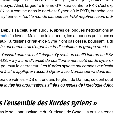
 ces pays. Ainsi, la guerre interne d'Ankara contre le PKK s'est
KK, tout comme dans le nord-est Syrien où le PYD, branche local
n syrienne. «
Tout le monde sait que les FDS reçoivent leurs or
. Depuis sa cellule en Turquie, après de longues négociations 
armée
fin février. Mais une fois encore, les annonces politiques s
 Kurdistans d'Irak et de Syrie n'ont pas cessé, poussant la dire
ès qui permettrait d'organiser la dissolution du groupe armé
».
'accord entre eux et il risque d'y avoir un conflit interne au PK
 FDS. «
Il y a une diversité de positionnement côté kurde syrien,
,
poursuit le chercheur
. Les Kurdes syriens ont compris qu'Öcalan
ivent à faire appliquer l'accord signer avec Damas qui va dans leu
tera de voir les FDS entrer dans le giron de Damas, ce dont do
utes les organisations alliées ou issues de l'idéologie d'Abd
s l'ensemble des Kurdes syriens
»
 seul parti politique du Kurdistan de Syrie. Il a pris les rênes d