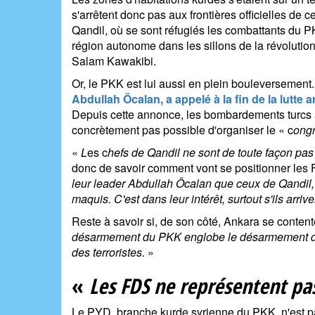
s'arrêtent donc pas aux frontières officielles de
Qandil, où se sont réfugiés les combattants du P
région autonome dans les sillons de la révolutio
Salam Kawakibi.
Or, le PKK est lui aussi en plein bouleversement
Abdullah Öcalan, a appelé à la fin de la lutte 
Depuis cette annonce, les bombardements turcs aux
concrètement pas possible d'organiser le « c
ongr
«
L
es c
hefs de Qandil ne sont de toute façon pas d
donc de savoir comment vont se positionner les
leur leader Abdullah Öcalan que ceux de Qandil
maquis. C'est dans leur intérêt, surtout s'ils arr
Reste à savoir si, de son côté, Ankara se conten
désarmement du PKK englobe le désarmement de to
des terroristes.
»
«
Les FDS ne représentent pa
Le PYD, branche kurde syrienne du PKK, n'est pas le