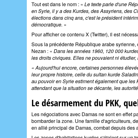
Tout est dans le nom : «
Le texte parle d'une Ré
en Syrie, il y a des Kurdes, des Assyriens, des C
élections dans cinq ans, c'est le président intéri
démocratique.
»
Pour afficher ce contenu X (Twitter), il est néces
Sous la précédente République arabe syrienne, c
Nezan : «
Dans les années 1960, 120
000 kurdes
les droits civiques. Elles ne pouvaient ni étudier,
«
Aujourd'hui encore, certaines personnes élevée
leur propre histoire, celle du sultan kurde Saladi
au pouvoir en Syrie estiment également que les K
attendant que la situation se décante, les autorit
Le désarmement du PKK, quel 
Les négociations avec Damas ne sont en effet pas
bombarder la zone. Une famille d'agriculteurs, deu
en allié principal de Damas, combat depuis des 
Les zones d'habitations kurdes s'étalent sur un ter