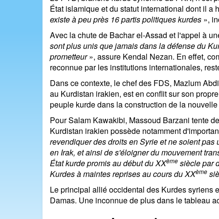
État islamique et du statut international dont il a 
existe à peu près 16 partis politiques kurdes
», i
Avec la chute de Bachar el-Assad et l'appel à une
sont plus unis que jamais dans la défense du Kurdi
prometteur
», assure Kendal Nezan. En effet, co
reconnue par les institutions internationales, re
Dans ce contexte, le chef des FDS, Mazlum Abdi 
au Kurdistan irakien, est en conflit sur son propre 
peuple kurde dans la construction de la nouvelle 
Pour Salam Kawakibi, Massoud Barzani tente de c
Kurdistan irakien possède notamment d'important
revendiquer des droits en Syrie et ne soient pas ut
en Irak, et ainsi de s'éloigner du mouvement trans
ème
État kurde promis au début du XX
siècle par d
ème
Kurdes à maintes reprises au cours du XX
siè
Le principal allié occidental des Kurdes syriens 
Damas. Une inconnue de plus dans le tableau actu