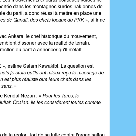
 exportée dans les montagnes kurdes irakiennes de
e du parti, a donc réussi à mettre en place une
dres de Qandil, des chefs locaux du PKK
», affirme
avec Ankara, le chef historique du mouvement,
emblent dissoner avec la réalité de terrain.
ction du parti à annoncer qu'il n'était
K
», estime Salam Kawakibi. La question est
 mais je crois qu'ils ont mieux reçu le message de
 est plus réaliste que leurs chefs dans les
r sens.
»
ute Kendal Nezan : «
Pour les Turcs, le
ullah Öcalan. Ils les considèrent toutes comme
e la région, fort de sa lutte contre l'organisation