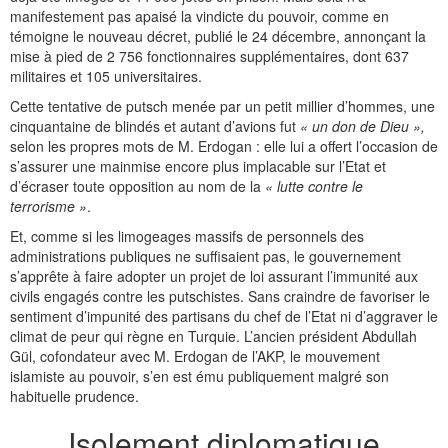
manifestement pas apaisé la vindicte du pouvoir, comme en
témoigne le nouveau décret, publié le 24 décembre, annonçant la
mise à pied de 2 756 fonctionnaires supplémentaires, dont 637
militaires et 105 universitaires.
Cette tentative de putsch menée par un petit millier d’hommes, une
cinquantaine de blindés et autant d’avions fut
« un don de Dieu »,
selon les propres mots de M. Erdogan : elle lui a offert l’occasion de
s’assurer une mainmise encore plus implacable sur l’Etat et
d’écraser toute opposition au nom de la
« lutte contre le
terrorisme »
.
Et, comme si les limogeages massifs de personnels des
administrations publiques ne suffisaient pas, le gouvernement
s’apprête à faire adopter un projet de loi assurant l’immunité aux
civils engagés contre les putschistes. Sans craindre de favoriser le
sentiment d’impunité des partisans du chef de l’Etat ni d’aggraver le
climat de peur qui règne en Turquie. L’ancien président Abdullah
Gül, cofondateur avec M. Erdogan de l’AKP, le mouvement
islamiste au pouvoir, s’en est ému publiquement malgré son
habituelle prudence.
Isolement diplomatique