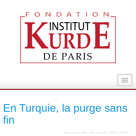
Toggl
navig
En Turquie, la purge sans
fin
mis à jour le Mercredi 3 janvier 2018 à 17h45