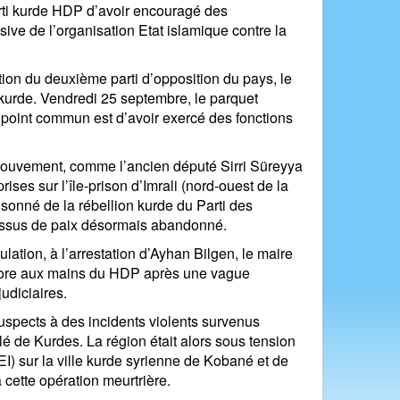
rti kurde HDP d’avoir encouragé des
ive de l’organisation Etat islamique contre la
tion du deuxième parti d’opposition du pays, le
kurde. Vendredi 25 septembre, le parquet
 point commun est d’avoir exercé des fonctions
 mouvement, comme l’ancien député Sirri Süreyya
ises sur l’île-prison d’Imrali (nord-ouest de la
sonné de la rébellion kurde du Parti des
cessus de paix désormais abandonné.
ation, à l’arrestation d’Ayhan Bilgen, le maire
ncore aux mains du HDP après une vague
udiciaires.
s suspects à des incidents violents survenus
é de Kurdes. La région était alors sous tension
(EI) sur la ville kurde syrienne de Kobané et de
 cette opération meurtrière.