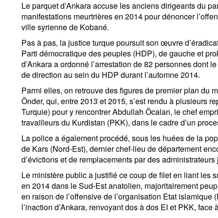
Le parquet d’Ankara accuse les anciens dirigeants du pa
manifestations meurtrières en 2014 pour dénoncer l’offens
ville syrienne de Kobané.
Pas à pas, la justice turque poursuit son œuvre d’éradica
Parti démocratique des peuples (HDP), de gauche et pro
d’Ankara a ordonné l’arrestation de 82 personnes dont le
de direction au sein du HDP durant l’automne 2014.
Parmi elles, on retrouve des figures de premier plan du
Önder, qui, entre 2013 et 2015, s’est rendu à plusieurs repr
Turquie) pour y rencontrer Abdullah Öcalan, le chef empri
travailleurs du Kurdistan (PKK), dans le cadre d’un pro
La police a également procédé, sous les huées de la popul
de Kars (Nord-Est), dernier chef-lieu de département e
d’évictions et de remplacements par des administrateurs j
Le ministère public a justifié ce coup de filet en liant le
en 2014 dans le Sud-Est anatolien, majoritairement peupl
en raison de l’offensive de l’organisation Etat islamique 
l’inaction d’Ankara, renvoyant dos à dos EI et PKK, face à