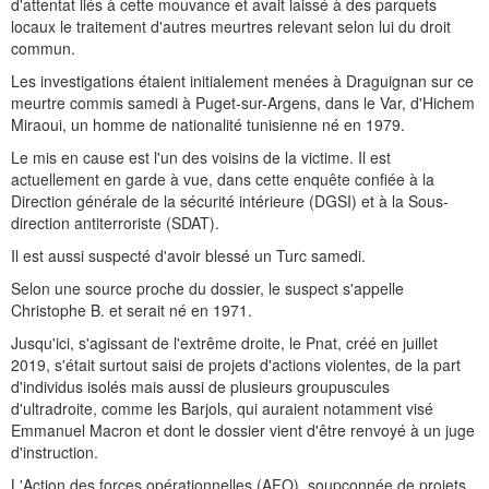
d'attentat liés à cette mouvance et avait laissé à des parquets
locaux le traitement d'autres meurtres relevant selon lui du droit
commun.
Les investigations étaient initialement menées à Draguignan sur ce
meurtre commis samedi à Puget-sur-Argens, dans le Var, d'Hichem
Miraoui, un homme de nationalité tunisienne né en 1979.
Le mis en cause est l'un des voisins de la victime. Il est
actuellement en garde à vue, dans cette enquête confiée à la
Direction générale de la sécurité intérieure (DGSI) et à la Sous-
direction antiterroriste (SDAT).
Il est aussi suspecté d'avoir blessé un Turc samedi.
Selon une source proche du dossier, le suspect s'appelle
Christophe B. et serait né en 1971.
Jusqu'ici, s'agissant de l'extrême droite, le Pnat, créé en juillet
2019, s'était surtout saisi de projets d'actions violentes, de la part
d'individus isolés mais aussi de plusieurs groupuscules
d'ultradroite, comme les Barjols, qui auraient notamment visé
Emmanuel Macron et dont le dossier vient d'être renvoyé à un juge
d'instruction.
L'Action des forces opérationnelles (AFO), soupçonnée de projets