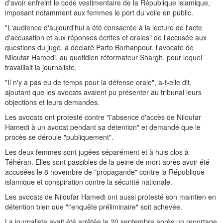
d'avoir enfreint le code vestimentaire de la République islamique,
imposant notamment aux femmes le port du voile en public.
"L'audience d'aujourd'hui a été consacrée à la lecture de l'acte
d'accusation et aux réponses écrites et orales" de l'accusée aux
questions du juge, a déclaré Parto Borhanpour, l'avocate de
Niloufar Hamedi, au quotidien réformateur Shargh, pour lequel
travaillait la journaliste.
"Il n'y a pas eu de temps pour la défense orale", a-t-elle dit,
ajoutant que les avocats avaient pu présenter au tribunal leurs
objections et leurs demandes.
Les avocats ont protesté contre "l'absence d'accès de Niloufar
Hamedi à un avocat pendant sa détention" et demandé que le
procès se déroule "publiquement".
Les deux femmes sont jugées séparément et à huis clos à
Téhéran. Elles sont passibles de la peine de mort après avoir été
accusées le 8 novembre de "propagande" contre la République
islamique et conspiration contre la sécurité nationale.
Les avocats de Niloufar Hamedi ont aussi protesté son maintien en
détention bien que "l'enquête préliminaire" soit achevée.
La journaliste avait été arrêtée le 20 septembre après un reportage