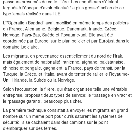
passeurs présumés de cette filière. Les enquêteurs s'étaient
targués à l'époque d'avoir effectué "la plus grosse" action de ce
type jamais réalisée dans l'UE.
L'"Opération Bagdad" avait mobilisé en même temps des policiers
en France, Allemagne, Belgique, Danemark, Irlande, Grèce,
Norvège, Pays-Bas, Suède et Royaume-uni. Elle avait été
coordonnée par Europol sur le plan policier et par Eurojust dans le
domaine judiciaire.
Les migrants, en provenance essentiellement du nord de l'Irak,
mais également de nationalité iranienne, afghane, pakistanaise,
chinoise et bengalie, gagnaient la France, pays de transit, par la
Turquie, la Grèce, et l'Italie, avant de tenter de rallier le Royaume-
Uni, l'Irlande, la Suède ou la Norvège.
Selon l'accusation, la filière, qui était organisée telle une véritable
entreprise, proposait deux types de service: le "passage en vrac" et
le "passage garanti", beaucoup plus cher.
La première technique consistait à envoyer les migrants en grand
nombre sur un même port pour qu'ils saturent les systèmes de
sécurité: ils se cachaient dans des camions sur le point
d'embarquer sur des ferries.