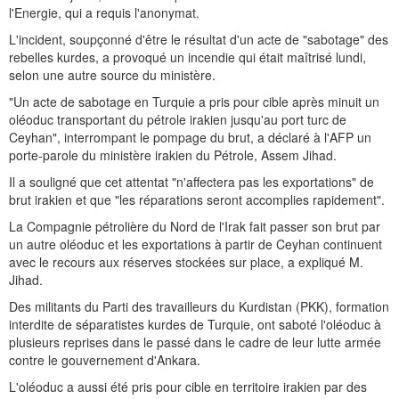
l'Energie, qui a requis l'anonymat.
L'incident, soupçonné d'être le résultat d'un acte de "sabotage" des
rebelles kurdes, a provoqué un incendie qui était maîtrisé lundi,
selon une autre source du ministère.
"Un acte de sabotage en Turquie a pris pour cible après minuit un
oléoduc transportant du pétrole irakien jusqu'au port turc de
Ceyhan", interrompant le pompage du brut, a déclaré à l'AFP un
porte-parole du ministère irakien du Pétrole, Assem Jihad.
Il a souligné que cet attentat "n'affectera pas les exportations" de
brut irakien et que "les réparations seront accomplies rapidement".
La Compagnie pétrolière du Nord de l'Irak fait passer son brut par
un autre oléoduc et les exportations à partir de Ceyhan continuent
avec le recours aux réserves stockées sur place, a expliqué M.
Jihad.
Des militants du Parti des travailleurs du Kurdistan (PKK), formation
interdite de séparatistes kurdes de Turquie, ont saboté l'oléoduc à
plusieurs reprises dans le passé dans le cadre de leur lutte armée
contre le gouvernement d'Ankara.
L'oléoduc a aussi été pris pour cible en territoire irakien par des